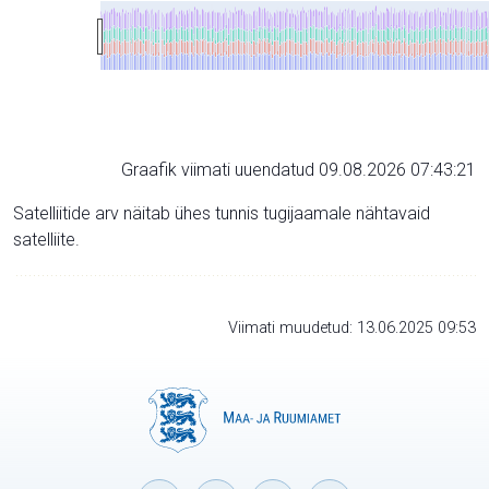
Graafik viimati uuendatud 09.08.2026 07:43:21
Satelliitide arv näitab ühes tunnis tugijaamale nähtavaid
satelliite.
Viimati muudetud: 13.06.2025 09:53