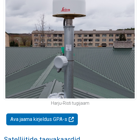
Harju-Risti tugijaam
Ava jaama kirjeldus GPA-s
Satelliitide taevakaardid