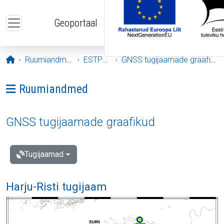
Liigu edasi põhisisu juurde
Geoportaal
Avaleht
Ruumiandmed
ESTPOS
GNSS tugijaamade graafikud
Ava menüü: Ruumiandmed
Ruumiandmed
GNSS tugijaamade graafikud
Tugijaamad
Harju-Risti tugijaam