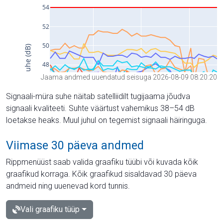
Jaama andmed uuendatud seisuga 2026-08-09 08:20:20
Signaali-müra suhe näitab satelliidilt tugijaama jõudva
signaali kvaliteeti. Suhte väärtust vahemikus 38–54 dB
loetakse heaks. Muul juhul on tegemist signaali häiringuga.
Viimase 30 päeva andmed
Rippmenüüst saab valida graafiku tüübi või kuvada kõik
graafikud korraga. Kõik graafikud sisaldavad 30 päeva
andmeid ning uuenevad kord tunnis.
Vali graafiku tüüp