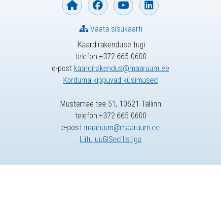
Vaata sisukaarti
Kaardirakenduse tugi
telefon +372 665 0600
e-post
kaardirakendus@maaruum.ee
Korduma kippuvad küsimused
Mustamäe tee 51, 10621 Tallinn
telefon +372 665 0600
e-post
maaruum@maaruum.ee
Liitu uuGISed listiga