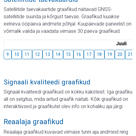
Satelliitide taevakaartide graafikud näitavad GNSS-
satelliitide suunda ja kõrgust taevas. Graafikud luuakse
eelneva ööpäeva andmete põhjal. Kuupäevade paneelist on
võimalik valida ja vaadata viimase 30 päeva graafikuid.
Juuli
9
10
11
12
13
14
15
16
17
18
19
20
21
Signaali kvaliteedi graafikud
Signaali kvaliteedi graafikuid on kokku kaksteist. Iga graafiku
all on selgitus, mida antud graafik näitab. Kõik graafikud on
interaktiivsed ja graafikutel olev info on kohaliku aja järgi.
Reaalaja graafikud
Reaalaja graafikud kuvavad viimase tunni aja andmeid ning