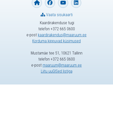
Vaata sisukaarti
Kaardirakenduse tugi
telefon +372 665 0600
e-post
kaardirakendus@maaruum.ee
Korduma kippuvad küsimused
Mustamäe tee 51, 10621 Tallinn
telefon +372 665 0600
e-post
maaruum@maaruum.ee
Liitu uuGISed listiga