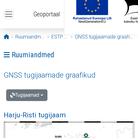
Liigu edasi põhisisu juurde
Geoportaal
Avaleht
Ruumiandmed
ESTPOS
GNSS tugijaamade graafikud
Ava menüü: Ruumiandmed
Ruumiandmed
GNSS tugijaamade graafikud
Tugijaamad
Harju-Risti tugijaam