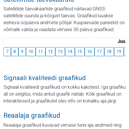
Satelliitide taevakaartide graafikud näitavad GNSS-
satelliitide suunda ja kõrgust taevas. Graafikud luuakse
eelneva ööpäeva andmete põhjal. Kuupäevade paneelist on
võimalik valida ja vaadata viimase 30 päeva graafikuid.
Juuli
7
8
9
10
11
12
13
14
15
16
17
18
19
2
Signaali kvaliteedi graafikud
Signaali kvaliteedi graafikuid on kokku kaksteist. Iga graafiku
all on selgitus, mida antud graafik näitab. Kõik graafikud on
interaktiivsed ja graafikutel olev info on kohaliku aja järgi.
Reaalaja graafikud
Reaalaja graafikud kuvavad viimase tunni aja andmeid ning