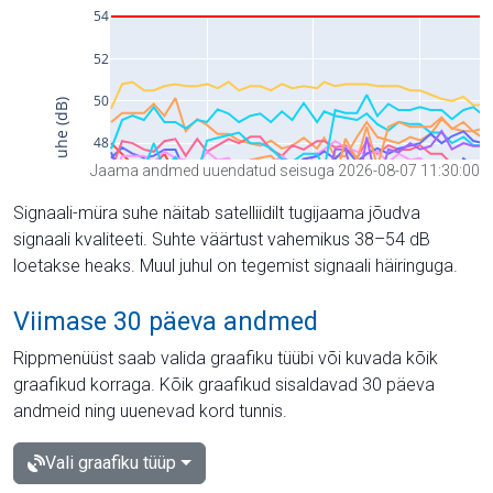
Jaama andmed uuendatud seisuga 2026-08-07 11:30:00
Signaali-müra suhe näitab satelliidilt tugijaama jõudva
signaali kvaliteeti. Suhte väärtust vahemikus 38–54 dB
loetakse heaks. Muul juhul on tegemist signaali häiringuga.
Viimase 30 päeva andmed
Rippmenüüst saab valida graafiku tüübi või kuvada kõik
graafikud korraga. Kõik graafikud sisaldavad 30 päeva
andmeid ning uuenevad kord tunnis.
Vali graafiku tüüp