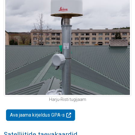
Harju-Risti tugijaam
Ava jaama kirjeldus GPA-s
Satelliitide taevakaardid