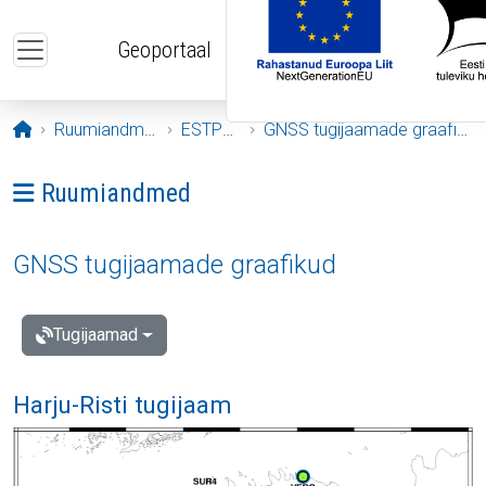
Liigu edasi põhisisu juurde
Geoportaal
Avaleht
Ruumiandmed
ESTPOS
GNSS tugijaamade graafikud
Ava menüü: Ruumiandmed
Ruumiandmed
GNSS tugijaamade graafikud
Tugijaamad
Harju-Risti tugijaam