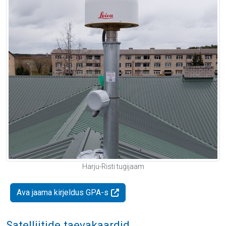
Harju-Risti tugijaam
Ava jaama kirjeldus GPA-s
Satelliitide taevakaardid