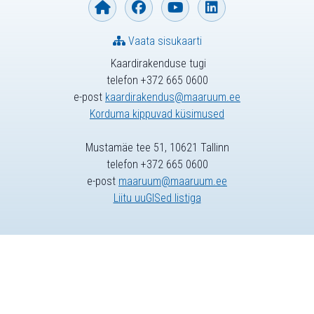
Vaata sisukaarti
Kaardirakenduse tugi
telefon +372 665 0600
e-post
kaardirakendus@maaruum.ee
Korduma kippuvad küsimused
Mustamäe tee 51, 10621 Tallinn
telefon +372 665 0600
e-post
maaruum@maaruum.ee
Liitu uuGISed listiga