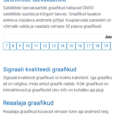
Satelliitide taevakaartide graafikud näitavad GNSS-
satelliitide suunda ja kõrgust taevas. Graafikud luuakse
eelneva ööpäeva andmete põhjal. Kuupäevade paneelist on
võimalik valida ja vaadata viimase 30 päeva graafikuid.
Juuli
7
8
9
10
11
12
13
14
15
16
17
18
19
2
Signaali kvaliteedi graafikud
Signaali kvaliteedi graafikuid on kokku kaksteist. Iga graafiku
all on selgitus, mida antud graafik näitab. Kõik graafikud on
interaktiivsed ja graafikutel olev info on kohaliku aja järgi.
Reaalaja graafikud
Reaalaja graafikud kuvavad viimase tunni aja andmeid ning