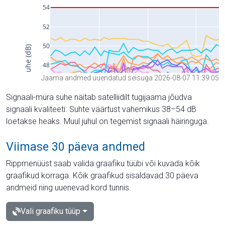
Jaama andmed uuendatud seisuga 2026-08-07 11:39:05
Signaali-müra suhe näitab satelliidilt tugijaama jõudva
signaali kvaliteeti. Suhte väärtust vahemikus 38–54 dB
loetakse heaks. Muul juhul on tegemist signaali häiringuga.
Viimase 30 päeva andmed
Rippmenüüst saab valida graafiku tüübi või kuvada kõik
graafikud korraga. Kõik graafikud sisaldavad 30 päeva
andmeid ning uuenevad kord tunnis.
Vali graafiku tüüp