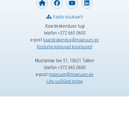
Vaata sisukaarti
Kaardirakenduse tugi
telefon +372 665 0600
e-post
kaardirakendus@maaruum.ee
Korduma kippuvad küsimused
Mustamäe tee 51, 10621 Tallinn
telefon +372 665 0600
e-post
maaruum@maaruum.ee
Liitu uuGISed listiga