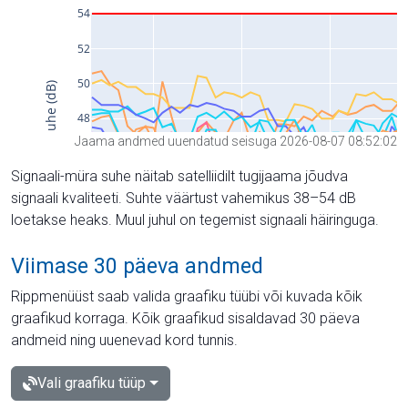
Jaama andmed uuendatud seisuga 2026-08-07 08:52:02
Signaali-müra suhe näitab satelliidilt tugijaama jõudva
signaali kvaliteeti. Suhte väärtust vahemikus 38–54 dB
loetakse heaks. Muul juhul on tegemist signaali häiringuga.
Viimase 30 päeva andmed
Rippmenüüst saab valida graafiku tüübi või kuvada kõik
graafikud korraga. Kõik graafikud sisaldavad 30 päeva
andmeid ning uuenevad kord tunnis.
Vali graafiku tüüp