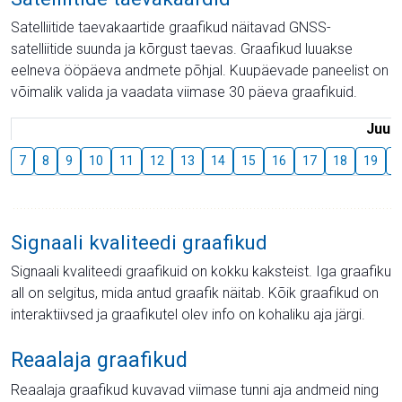
Satelliitide taevakaartide graafikud näitavad GNSS-
satelliitide suunda ja kõrgust taevas. Graafikud luuakse
eelneva ööpäeva andmete põhjal. Kuupäevade paneelist on
võimalik valida ja vaadata viimase 30 päeva graafikuid.
Juuli
7
8
9
10
11
12
13
14
15
16
17
18
19
2
Signaali kvaliteedi graafikud
Signaali kvaliteedi graafikuid on kokku kaksteist. Iga graafiku
all on selgitus, mida antud graafik näitab. Kõik graafikud on
interaktiivsed ja graafikutel olev info on kohaliku aja järgi.
Reaalaja graafikud
Reaalaja graafikud kuvavad viimase tunni aja andmeid ning