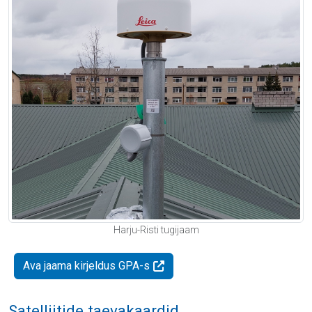
Harju-Risti tugijaam
Ava jaama kirjeldus GPA-s
Satelliitide taevakaardid