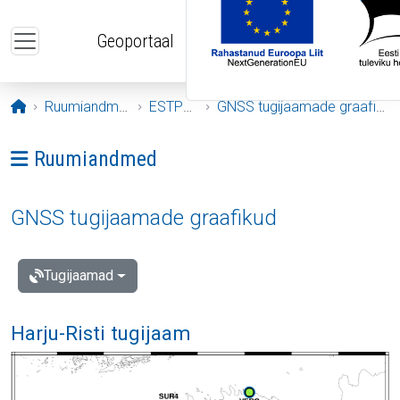
Liigu edasi põhisisu juurde
Geoportaal
Avaleht
Ruumiandmed
ESTPOS
GNSS tugijaamade graafikud
Ava menüü: Ruumiandmed
Ruumiandmed
GNSS tugijaamade graafikud
Tugijaamad
Harju-Risti tugijaam