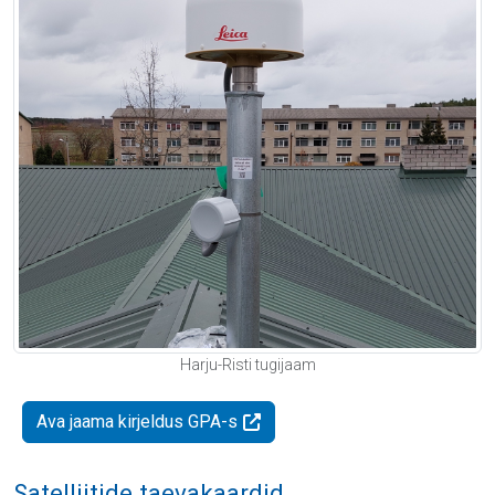
Harju-Risti tugijaam
Ava jaama kirjeldus GPA-s
Satelliitide taevakaardid