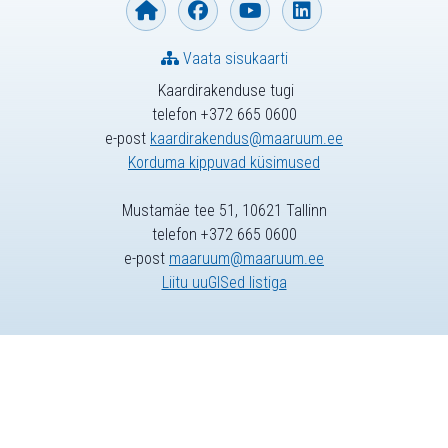
Vaata sisukaarti
Kaardirakenduse tugi
telefon +372 665 0600
e-post
kaardirakendus@maaruum.ee
Korduma kippuvad küsimused
Mustamäe tee 51, 10621 Tallinn
telefon +372 665 0600
e-post
maaruum@maaruum.ee
Liitu uuGISed listiga