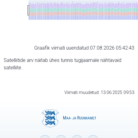
Graafik viimati uuendatud 07.08.2026 05:42:43
Satelliitide arv näitab ühes tunnis tugijaamale nähtavaid
satelliite.
Viimati muudetud: 13.06.2025 09:53