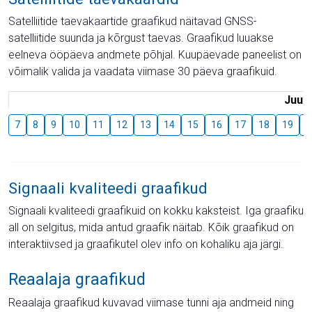
Satelliitide taevakaartide graafikud näitavad GNSS-
satelliitide suunda ja kõrgust taevas. Graafikud luuakse
eelneva ööpäeva andmete põhjal. Kuupäevade paneelist on
võimalik valida ja vaadata viimase 30 päeva graafikuid.
Juuli
7
8
9
10
11
12
13
14
15
16
17
18
19
2
Signaali kvaliteedi graafikud
Signaali kvaliteedi graafikuid on kokku kaksteist. Iga graafiku
all on selgitus, mida antud graafik näitab. Kõik graafikud on
interaktiivsed ja graafikutel olev info on kohaliku aja järgi.
Reaalaja graafikud
Reaalaja graafikud kuvavad viimase tunni aja andmeid ning