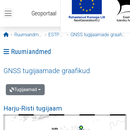
Liigu edasi põhisisu juurde
Geoportaal
Avaleht
Ruumiandmed
ESTPOS
GNSS tugijaamade graafikud
Ava menüü: Ruumiandmed
Ruumiandmed
GNSS tugijaamade graafikud
Tugijaamad
Harju-Risti tugijaam