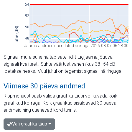
Jaama andmed uuendatud seisuga 2026-08-07 06:28:00
Signaali-müra suhe näitab satelliidilt tugijaama jõudva
signaali kvaliteeti. Suhte väärtust vahemikus 38–54 dB
loetakse heaks. Muul juhul on tegemist signaali häiringuga.
Viimase 30 päeva andmed
Rippmenüüst saab valida graafiku tüübi või kuvada kõik
graafikud korraga. Kõik graafikud sisaldavad 30 päeva
andmeid ning uuenevad kord tunnis.
Vali graafiku tüüp