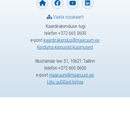
Vaata sisukaarti
Kaardirakenduse tugi
telefon +372 665 0600
e-post
kaardirakendus@maaruum.ee
Korduma kippuvad küsimused
Mustamäe tee 51, 10621 Tallinn
telefon +372 665 0600
e-post
maaruum@maaruum.ee
Liitu uuGISed listiga