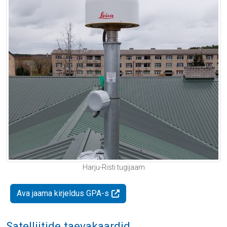
Harju-Risti tugijaam
Ava jaama kirjeldus GPA-s
Satelliitide taevakaardid