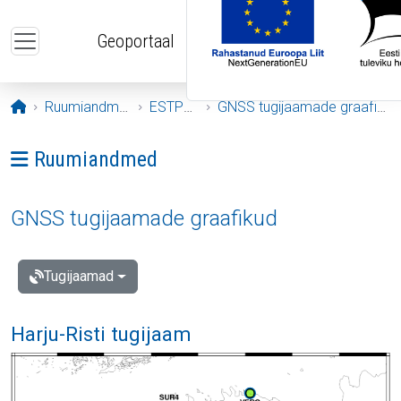
Liigu edasi põhisisu juurde
Geoportaal
Avaleht
Ruumiandmed
ESTPOS
GNSS tugijaamade graafikud
Ava menüü: Ruumiandmed
Ruumiandmed
GNSS tugijaamade graafikud
Tugijaamad
Harju-Risti tugijaam