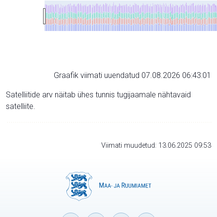
Graafik viimati uuendatud 07.08.2026 06:43:01
Satelliitide arv näitab ühes tunnis tugijaamale nähtavaid
satelliite.
Viimati muudetud: 13.06.2025 09:53