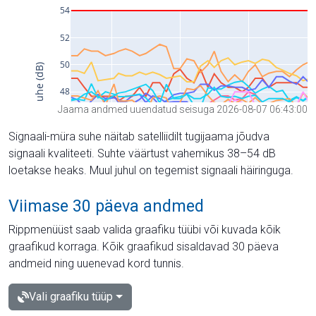
Jaama andmed uuendatud seisuga 2026-08-07 06:43:00
Signaali-müra suhe näitab satelliidilt tugijaama jõudva
signaali kvaliteeti. Suhte väärtust vahemikus 38–54 dB
loetakse heaks. Muul juhul on tegemist signaali häiringuga.
Viimase 30 päeva andmed
Rippmenüüst saab valida graafiku tüübi või kuvada kõik
graafikud korraga. Kõik graafikud sisaldavad 30 päeva
andmeid ning uuenevad kord tunnis.
Vali graafiku tüüp