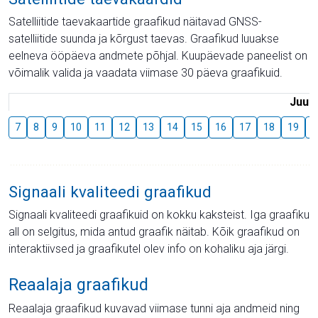
Satelliitide taevakaartide graafikud näitavad GNSS-
satelliitide suunda ja kõrgust taevas. Graafikud luuakse
eelneva ööpäeva andmete põhjal. Kuupäevade paneelist on
võimalik valida ja vaadata viimase 30 päeva graafikuid.
Juuli
7
8
9
10
11
12
13
14
15
16
17
18
19
2
Signaali kvaliteedi graafikud
Signaali kvaliteedi graafikuid on kokku kaksteist. Iga graafiku
all on selgitus, mida antud graafik näitab. Kõik graafikud on
interaktiivsed ja graafikutel olev info on kohaliku aja järgi.
Reaalaja graafikud
Reaalaja graafikud kuvavad viimase tunni aja andmeid ning