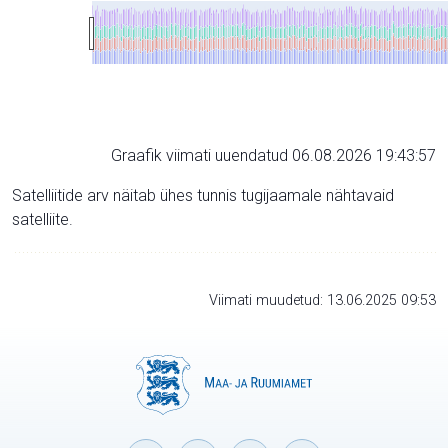
Graafik viimati uuendatud 06.08.2026 19:43:57
Satelliitide arv näitab ühes tunnis tugijaamale nähtavaid
satelliite.
Viimati muudetud: 13.06.2025 09:53