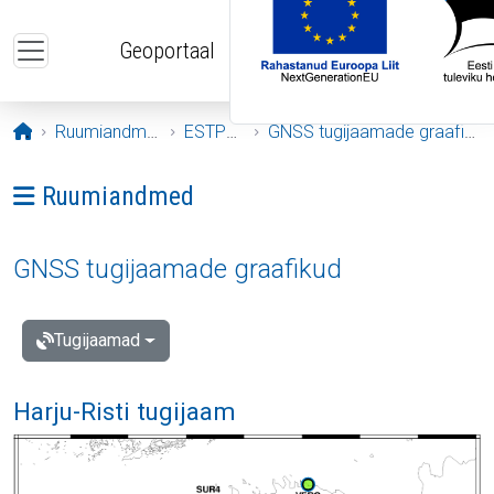
Liigu edasi põhisisu juurde
Geoportaal
Avaleht
Ruumiandmed
ESTPOS
GNSS tugijaamade graafikud
Ava menüü: Ruumiandmed
Ruumiandmed
GNSS tugijaamade graafikud
Tugijaamad
Harju-Risti tugijaam