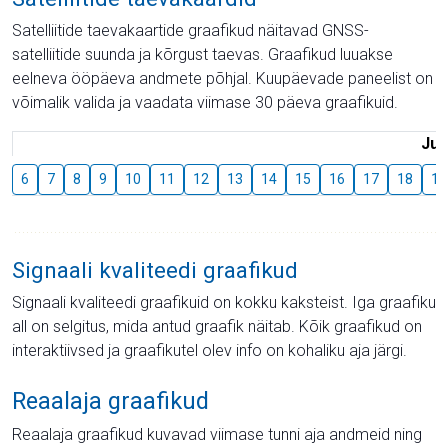
Satelliitide taevakaartide graafikud näitavad GNSS-
satelliitide suunda ja kõrgust taevas. Graafikud luuakse
eelneva ööpäeva andmete põhjal. Kuupäevade paneelist on
võimalik valida ja vaadata viimase 30 päeva graafikuid.
Juu
6
7
8
9
10
11
12
13
14
15
16
17
18
19
Signaali kvaliteedi graafikud
Signaali kvaliteedi graafikuid on kokku kaksteist. Iga graafiku
all on selgitus, mida antud graafik näitab. Kõik graafikud on
interaktiivsed ja graafikutel olev info on kohaliku aja järgi.
Reaalaja graafikud
Reaalaja graafikud kuvavad viimase tunni aja andmeid ning