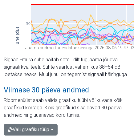
Jaama andmed uuendatud seisuga 2026-08-06 19:47:02
Signaali-müra suhe näitab satelliidilt tugijaama jõudva
signaali kvaliteeti. Suhte väärtust vahemikus 38–54 dB
loetakse heaks. Muul juhul on tegemist signaali häiringuga.
Viimase 30 päeva andmed
Rippmenüüst saab valida graafiku tüübi või kuvada kõik
graafikud korraga. Kõik graafikud sisaldavad 30 päeva
andmeid ning uuenevad kord tunnis.
Vali graafiku tüüp