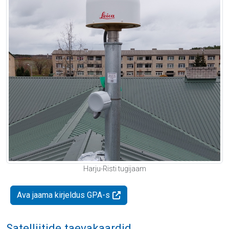
Harju-Risti tugijaam
Ava jaama kirjeldus GPA-s
Satelliitide taevakaardid