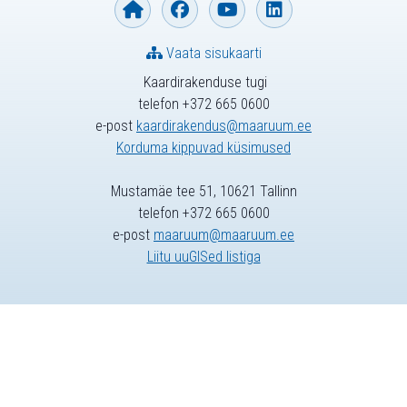
Vaata sisukaarti
Kaardirakenduse tugi
telefon +372 665 0600
e-post
kaardirakendus@maaruum.ee
Korduma kippuvad küsimused
Mustamäe tee 51, 10621 Tallinn
telefon +372 665 0600
e-post
maaruum@maaruum.ee
Liitu uuGISed listiga