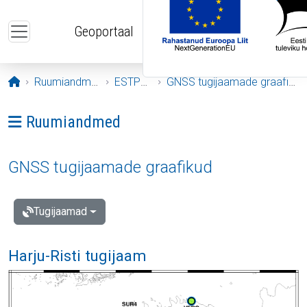
Liigu edasi põhisisu juurde
Geoportaal
Avaleht
Ruumiandmed
ESTPOS
GNSS tugijaamade graafikud
Ava menüü: Ruumiandmed
Ruumiandmed
GNSS tugijaamade graafikud
Tugijaamad
Harju-Risti tugijaam