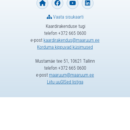
Vaata sisukaarti
Kaardirakenduse tugi
telefon +372 665 0600
e-post
kaardirakendus@maaruum.ee
Korduma kippuvad küsimused
Mustamäe tee 51, 10621 Tallinn
telefon +372 665 0600
e-post
maaruum@maaruum.ee
Liitu uuGISed listiga