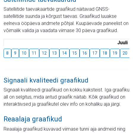
Satelliitide taevakaartide graafikud näitavad GNSS-
satelliitide suunda ja kõrgust taevas. Graafikud luuakse
eelneva ööpäeva andmete põhjal. Kuupäevade paneelist on
võimalik valida ja vaadata viimase 30 päeva graafikuid.
Juuli
8
9
10
11
12
13
14
15
16
17
18
19
20
Signaali kvaliteedi graafikud
Signaali kvaliteedi graafikuid on kokku kaksteist. Iga graafiku
all on selgitus, mida antud graafik näitab. Kõik graafikud on
interaktiivsed ja graafikutel olev info on kohaliku aja järgi.
Reaalaja graafikud
Reaalaja graafikud kuvavad viimase tunni aja andmeid ning