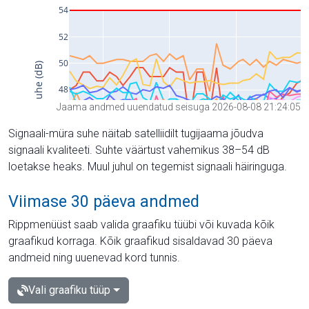
Jaama andmed uuendatud seisuga 2026-08-08 21:24:05
Signaali-müra suhe näitab satelliidilt tugijaama jõudva
signaali kvaliteeti. Suhte väärtust vahemikus 38–54 dB
loetakse heaks. Muul juhul on tegemist signaali häiringuga.
Viimase 30 päeva andmed
Rippmenüüst saab valida graafiku tüübi või kuvada kõik
graafikud korraga. Kõik graafikud sisaldavad 30 päeva
andmeid ning uuenevad kord tunnis.
Vali graafiku tüüp