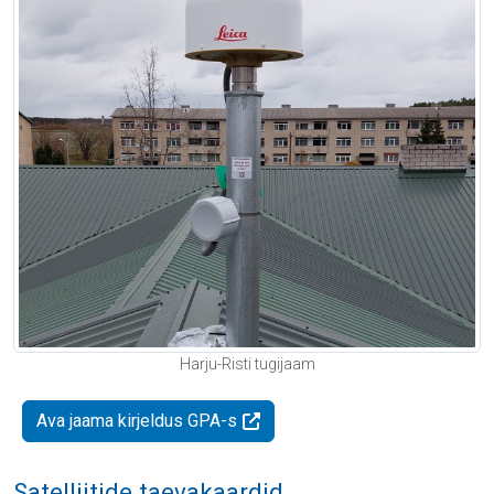
Harju-Risti tugijaam
Ava jaama kirjeldus GPA-s
Satelliitide taevakaardid