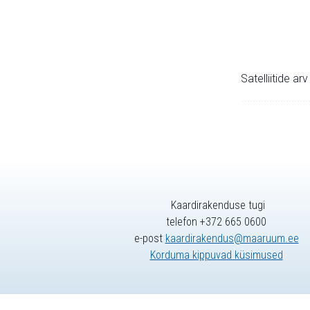
Satelliitide ar
Kaardirakenduse tugi
telefon +372 665 0600
e-post
kaardirakendus@maaruum.ee
Korduma kippuvad küsimused