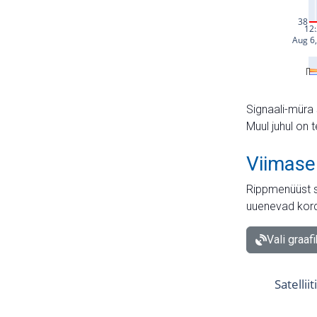
Signaali-müra 
Muul juhul on 
Viimase
Rippmenüüst s
uuenevad kord
Vali graaf
Satellii