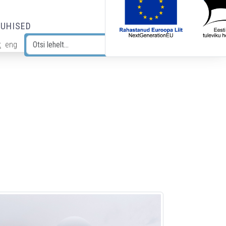
JUHISED
t
eng
Otsi