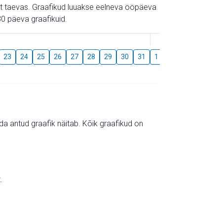
gust taevas. Graafikud luuakse eelneva ööpäeva
0 päeva graafikuid.
August
23
24
25
26
27
28
29
30
31
1
2
3
4
5
mida antud graafik näitab. Kõik graafikud on
.