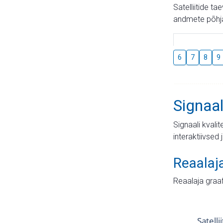
Satelliitide t
andmete põhja
6
7
8
9
Signaal
Signaali kvali
interaktiivsed 
Reaalaj
Reaalaja graa