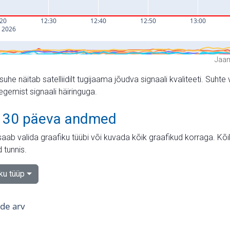
Jaam
suhe näitab satelliidilt tugijaama jõudva signaali kvaliteeti. Su
tegemist signaali häiringuga.
 30 päeva andmed
aab valida graafiku tüübi või kuvada kõik graafikud korraga. Kõ
 tunnis.
iku tüüp
tide arv