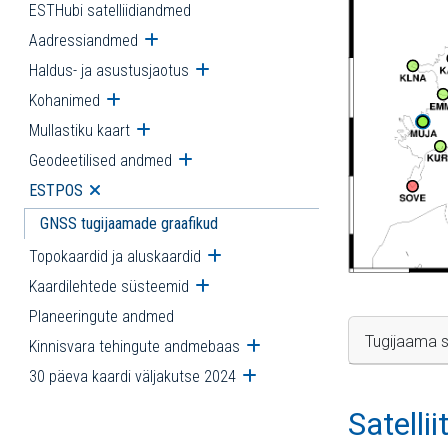
ESTHubi satelliidiandmed
Aadressiandmed
Ava alammenüü
Haldus- ja asustusjaotus
Ava alammenüü
Kohanimed
Ava alammenüü
Mullastiku kaart
Ava alammenüü
Geodeetilised andmed
Ava alammenüü
ESTPOS
Ava alammenüü
GNSS tugijaamade graafikud
Topokaardid ja aluskaardid
Ava alammenüü
Kaardilehtede süsteemid
Ava alammenüü
Planeeringute andmed
Tugijaama s
Kinnisvara tehingute andmebaas
Ava alammenüü
30 päeva kaardi väljakutse 2024
Ava alammenüü
Satelli