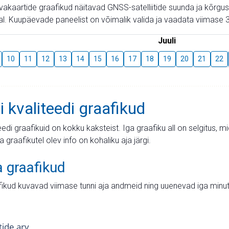
aevakaartide graafikud näitavad GNSS-satelliitide suunda ja kõr
l. Kuupäevade paneelist on võimalik valida ja vaadata viimase 3
Juuli
10
11
12
13
14
15
16
17
18
19
20
21
22
i kvaliteedi graafikud
teedi graafikuid on kokku kaksteist. Iga graafiku all on selgitus, 
ja graafikutel olev info on kohaliku aja järgi.
a graafikud
fikud kuvavad viimase tunni aja andmeid ning uuenevad iga minut