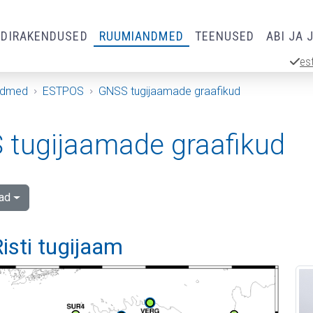
RDIRAKENDUSED
RUUMIANDMED
TEENUSED
ABI JA 
es
ndmed
ESTPOS
GNSS tugijaamade graafikud
tugijaamade graafikud
ad
isti tugijaam