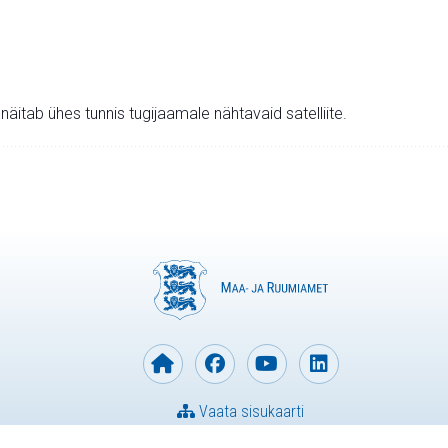
v näitab ühes tunnis tugijaamale nähtavaid satelliite.
Vaata sisukaarti