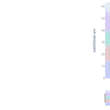
60
50
40
Satelliitide arv
30
20
10
0