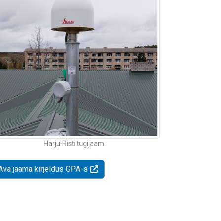
Harju-Risti tugijaam
Ava jaama kirjeldus GPA-s