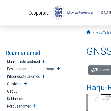
Liigu edasi põhisisu juurde
Geoportaal
KAA
Avaleht
Ruumia
GNSS 
Ruumiandmed
Maakatastri andmed
Ava alammenüü
Eesti topograafia andmekogu
Ava alammenüü
Tugijaam
Kitsenduste andmed
Ava alammenüü
Ortofotod
Ava alammenüü
Harju-R
Geo3D
Ava alammenüü
Kaldaerofotod
Kõrgusandmed
Ava alammenüü