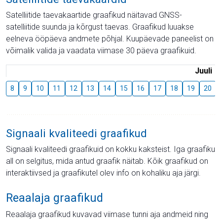
Satelliitide taevakaartide graafikud näitavad GNSS-
satelliitide suunda ja kõrgust taevas. Graafikud luuakse
eelneva ööpäeva andmete põhjal. Kuupäevade paneelist on
võimalik valida ja vaadata viimase 30 päeva graafikuid.
Juuli
8
9
10
11
12
13
14
15
16
17
18
19
20
Signaali kvaliteedi graafikud
Signaali kvaliteedi graafikuid on kokku kaksteist. Iga graafiku
all on selgitus, mida antud graafik näitab. Kõik graafikud on
interaktiivsed ja graafikutel olev info on kohaliku aja järgi.
Reaalaja graafikud
Reaalaja graafikud kuvavad viimase tunni aja andmeid ning