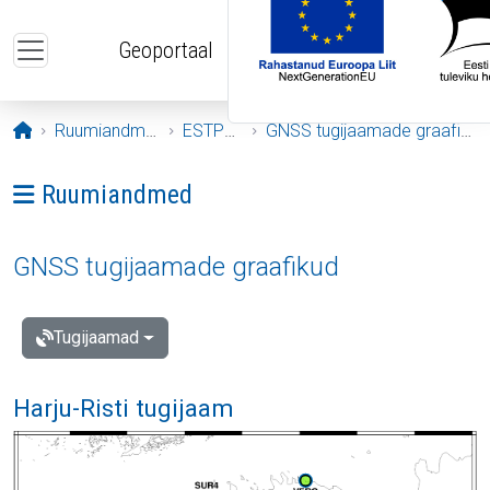
Liigu edasi põhisisu juurde
Geoportaal
Avaleht
Ruumiandmed
ESTPOS
GNSS tugijaamade graafikud
Ava menüü: Ruumiandmed
Ruumiandmed
GNSS tugijaamade graafikud
Tugijaamad
Harju-Risti tugijaam