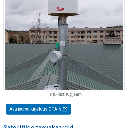
Harju-Risti tugijaam
Ava jaama kirjeldus GPA-s
Satelliitide taevakaardid