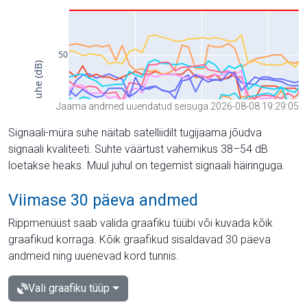
Jaama andmed uuendatud seisuga 2026-08-08 19:29:05
Signaali-müra suhe näitab satelliidilt tugijaama jõudva
signaali kvaliteeti. Suhte väärtust vahemikus 38–54 dB
loetakse heaks. Muul juhul on tegemist signaali häiringuga.
Viimase 30 päeva andmed
Rippmenüüst saab valida graafiku tüübi või kuvada kõik
graafikud korraga. Kõik graafikud sisaldavad 30 päeva
andmeid ning uuenevad kord tunnis.
Vali graafiku tüüp