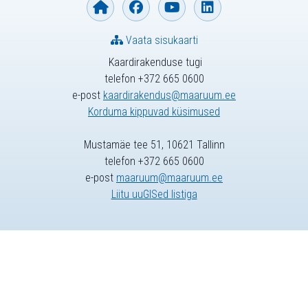
Vaata sisukaarti
Kaardirakenduse tugi
telefon +372 665 0600
e-post
kaardirakendus@maaruum.ee
Korduma kippuvad küsimused
Mustamäe tee 51, 10621 Tallinn
telefon +372 665 0600
e-post
maaruum@maaruum.ee
Liitu uuGISed listiga