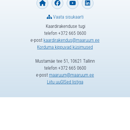
Vaata sisukaarti
Kaardirakenduse tugi
telefon +372 665 0600
e-post
kaardirakendus@maaruum.ee
Korduma kippuvad küsimused
Mustamäe tee 51, 10621 Tallinn
telefon +372 665 0600
e-post
maaruum@maaruum.ee
Liitu uuGISed listiga