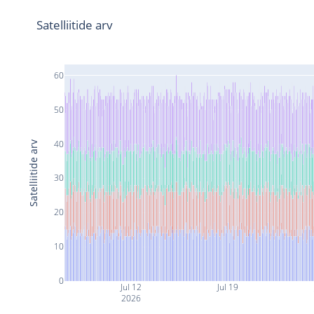
Satelliitide arv
60
50
40
Satelliitide arv
30
20
10
0
Jul 12
Jul 19
2026