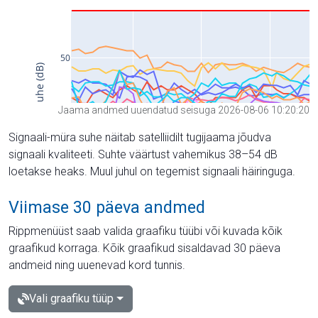
Jaama andmed uuendatud seisuga 2026-08-06 10:20:20
Signaali-müra suhe näitab satelliidilt tugijaama jõudva
signaali kvaliteeti. Suhte väärtust vahemikus 38–54 dB
loetakse heaks. Muul juhul on tegemist signaali häiringuga.
Viimase 30 päeva andmed
Rippmenüüst saab valida graafiku tüübi või kuvada kõik
graafikud korraga. Kõik graafikud sisaldavad 30 päeva
andmeid ning uuenevad kord tunnis.
Vali graafiku tüüp