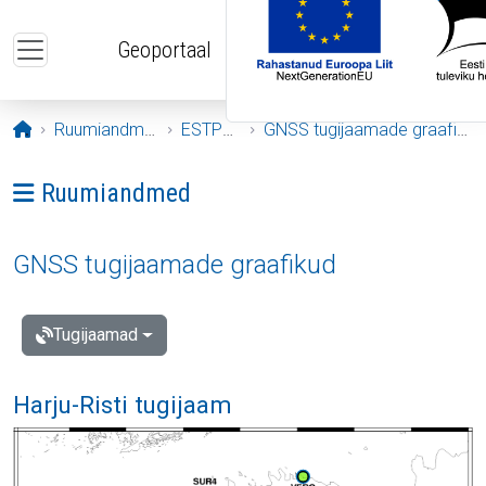
Liigu edasi põhisisu juurde
Geoportaal
Avaleht
Ruumiandmed
ESTPOS
GNSS tugijaamade graafikud
Ava menüü: Ruumiandmed
Ruumiandmed
GNSS tugijaamade graafikud
Tugijaamad
Harju-Risti tugijaam