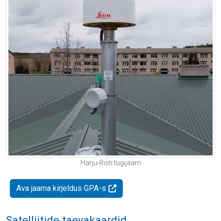
Harju-Risti tugijaam
Ava jaama kirjeldus GPA-s
Satelliitide taevakaardid