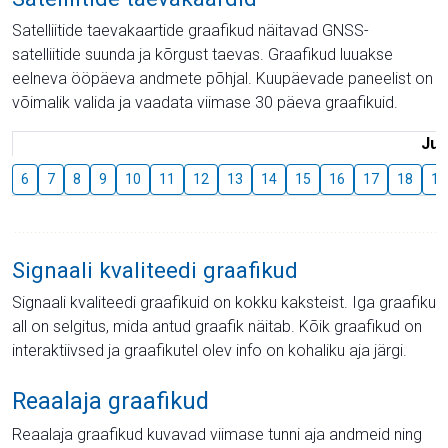
Satelliitide taevakaartide graafikud näitavad GNSS-
satelliitide suunda ja kõrgust taevas. Graafikud luuakse
eelneva ööpäeva andmete põhjal. Kuupäevade paneelist on
võimalik valida ja vaadata viimase 30 päeva graafikuid.
Juu
6
7
8
9
10
11
12
13
14
15
16
17
18
19
Signaali kvaliteedi graafikud
Signaali kvaliteedi graafikuid on kokku kaksteist. Iga graafiku
all on selgitus, mida antud graafik näitab. Kõik graafikud on
interaktiivsed ja graafikutel olev info on kohaliku aja järgi.
Reaalaja graafikud
Reaalaja graafikud kuvavad viimase tunni aja andmeid ning