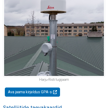
Harju-Risti tugijaam
Ava jaama kirjeldus GPA-s
Satelliitide taevakaardid