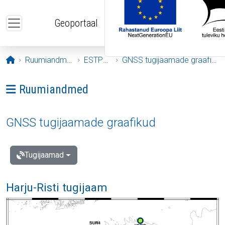
Liigu edasi põhisisu juurde
Geoportaal
Avaleht
Ruumiandmed
ESTPOS
GNSS tugijaamade graafikud
Ava menüü: Ruumiandmed
Ruumiandmed
GNSS tugijaamade graafikud
Tugijaamad
Harju-Risti tugijaam