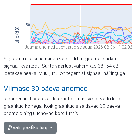
Jaama andmed uuendatud seisuga 2026-08-06 11:02:02
Signaali-müra suhe näitab satelliidilt tugijaama jõudva
signaali kvaliteeti. Suhte väärtust vahemikus 38–54 dB
loetakse heaks. Muul juhul on tegemist signaali häiringuga.
Viimase 30 päeva andmed
Rippmenüüst saab valida graafiku tüübi või kuvada kõik
graafikud korraga. Kõik graafikud sisaldavad 30 päeva
andmeid ning uuenevad kord tunnis.
Vali graafiku tüüp