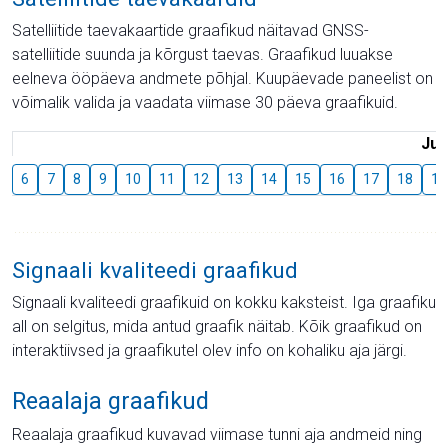
Satelliitide taevakaartide graafikud näitavad GNSS-
satelliitide suunda ja kõrgust taevas. Graafikud luuakse
eelneva ööpäeva andmete põhjal. Kuupäevade paneelist on
võimalik valida ja vaadata viimase 30 päeva graafikuid.
Juu
6
7
8
9
10
11
12
13
14
15
16
17
18
19
Signaali kvaliteedi graafikud
Signaali kvaliteedi graafikuid on kokku kaksteist. Iga graafiku
all on selgitus, mida antud graafik näitab. Kõik graafikud on
interaktiivsed ja graafikutel olev info on kohaliku aja järgi.
Reaalaja graafikud
Reaalaja graafikud kuvavad viimase tunni aja andmeid ning