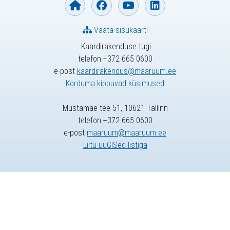
Vaata sisukaarti
Kaardirakenduse tugi
telefon +372 665 0600
e-post
kaardirakendus@maaruum.ee
Korduma kippuvad küsimused
Mustamäe tee 51, 10621 Tallinn
telefon +372 665 0600
e-post
maaruum@maaruum.ee
Liitu uuGISed listiga