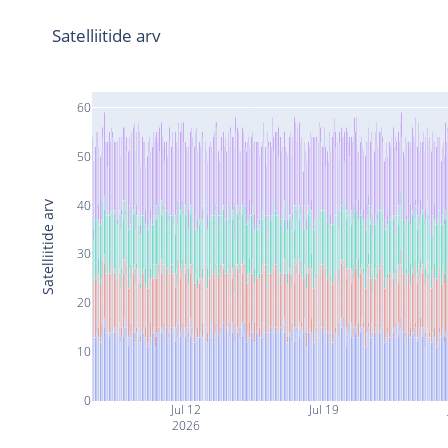
Satelliitide arv
60
50
40
Satelliitide arv
30
20
10
0
Jul 12
Jul 19
2026