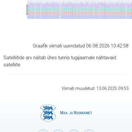
Graafik viimati uuendatud 06.08.2026 10:42:58
Satelliitide arv näitab ühes tunnis tugijaamale nähtavaid
satelliite.
Viimati muudetud: 13.06.2025 09:53