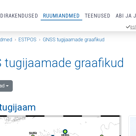
RDIRAKENDUSED
RUUMIANDMED
TEENUSED
ABI JA 
es
ndmed
ESTPOS
GNSS tugijaamade graafikud
tugijaamade graafikud
ad
 tugijaam