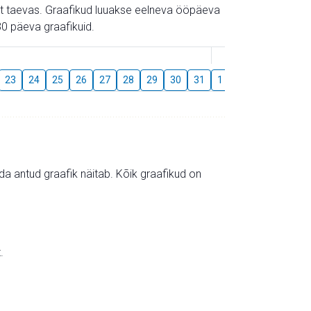
gust taevas. Graafikud luuakse eelneva ööpäeva
0 päeva graafikuid.
August
23
24
25
26
27
28
29
30
31
1
2
3
4
5
mida antud graafik näitab. Kõik graafikud on
.