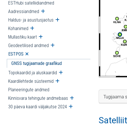
ESTHubi satelliidiandmed
Aadressiandmed
Ava alammenüü
Haldus- ja asustusjaotus
Ava alammenüü
Kohanimed
Ava alammenüü
Mullastiku kaart
Ava alammenüü
Geodeetilised andmed
Ava alammenüü
ESTPOS
Ava alammenüü
GNSS tugijaamade graafikud
Topokaardid ja aluskaardid
Ava alammenüü
Kaardilehtede süsteemid
Ava alammenüü
Planeeringute andmed
Tugijaama s
Kinnisvara tehingute andmebaas
Ava alammenüü
30 päeva kaardi väljakutse 2024
Ava alammenüü
Satelli