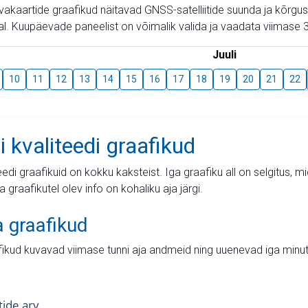
aevakaartide graafikud näitavad GNSS-satelliitide suunda ja kõr
l. Kuupäevade paneelist on võimalik valida ja vaadata viimase 3
Juuli
10
11
12
13
14
15
16
17
18
19
20
21
22
i kvaliteedi graafikud
teedi graafikuid on kokku kaksteist. Iga graafiku all on selgitus, 
ja graafikutel olev info on kohaliku aja järgi.
a graafikud
fikud kuvavad viimase tunni aja andmeid ning uuenevad iga minut