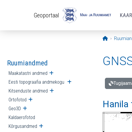
Liigu edasi põhisisu juurde
Geoportaal
KAA
Avaleht
Ruumia
GNSS 
Ruumiandmed
Maakatastri andmed
Ava alammenüü
Eesti topograafia andmekogu
Ava alammenüü
Tugijaam
Kitsenduste andmed
Ava alammenüü
Ortofotod
Ava alammenüü
Hanila
Geo3D
Ava alammenüü
Kaldaerofotod
Kõrgusandmed
Ava alammenüü