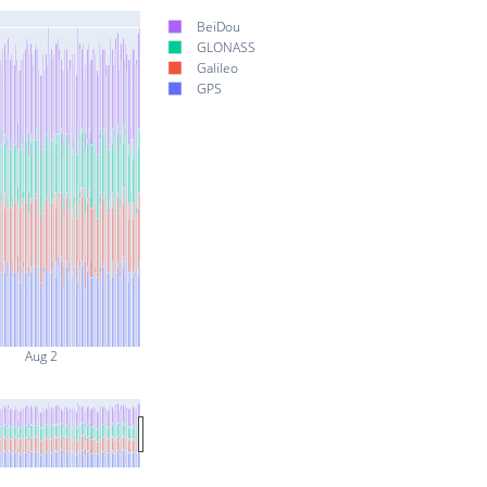
BeiDou
GLONASS
Galileo
GPS
Aug 2