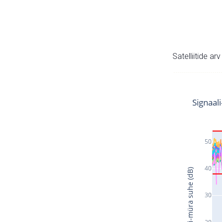
Satelliitide ar
Signaal
50
40
Signaali-müra suhe (dB)
30
20