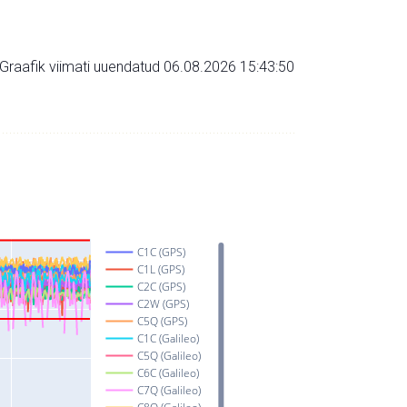
Graafik viimati uuendatud 06.08.2026 15:43:50
C1C (GPS)
C1L (GPS)
C2C (GPS)
C2W (GPS)
C5Q (GPS)
C1C (Galileo)
C5Q (Galileo)
C6C (Galileo)
C7Q (Galileo)