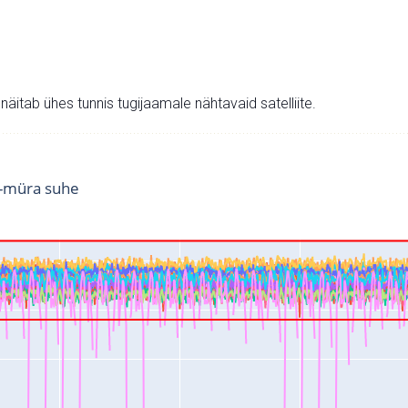
v näitab ühes tunnis tugijaamale nähtavaid satelliite.
i-müra suhe