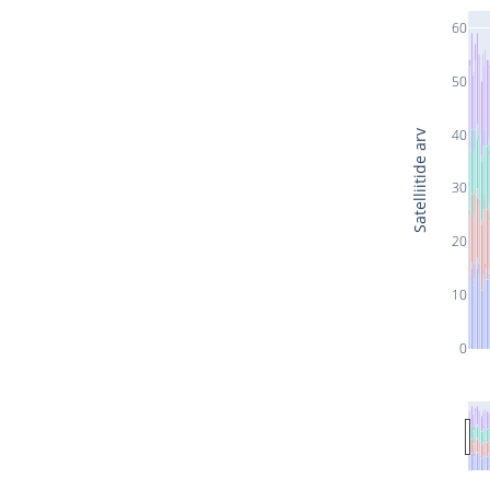
60
50
40
Satelliitide arv
30
20
10
0