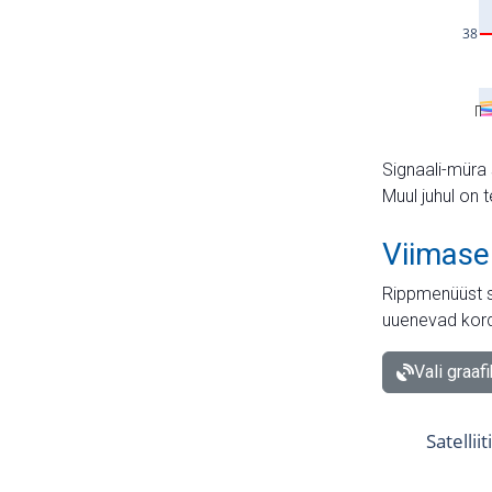
Signaali-müra 
Muul juhul on 
Viimase
Rippmenüüst s
uuenevad kord
Vali graaf
Satellii