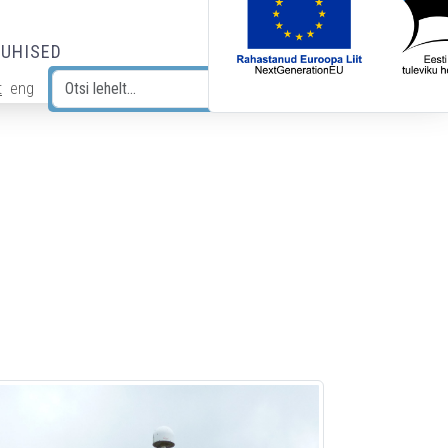
JUHISED
t
eng
Otsi