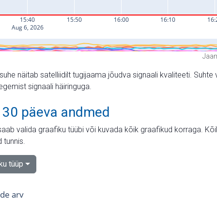
Jaam
suhe näitab satelliidilt tugijaama jõudva signaali kvaliteeti. Su
tegemist signaali häiringuga.
 30 päeva andmed
aab valida graafiku tüübi või kuvada kõik graafikud korraga. Kõ
 tunnis.
iku tüüp
tide arv