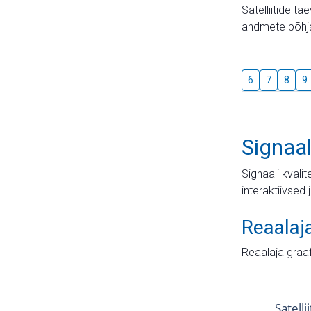
Satelliitide t
andmete põhja
6
7
8
9
Signaal
Signaali kvali
interaktiivsed 
Reaalaj
Reaalaja graa