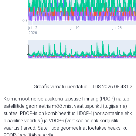
0.5
Jul 12
Jul 19
Jul 26
2026
Graafik viimati uuendatud 10.08.2026 08:43:02
Kolmemõõtmelise asukoha täpsuse hinnang (PDOP) näitab
satelliitide geomeetria mõõtmist vaatluspunkti (tugijaama)
suhtes. PDOP-is on kombineeritud HDOP-i (horisontaalne ehk
plaaniline väärtus ) ja VDOP-i (vertikaalne ehk kõrguslik
väärtus ) arvud. Satelliitide geomeetriat loetakse heaks, kui
PDOP-i arv jääb alla viie.