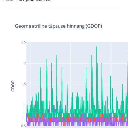
Geomeetriline täpsuse hinnang (GDOP)
2.5
2
GDOP
1.5
1
0.5