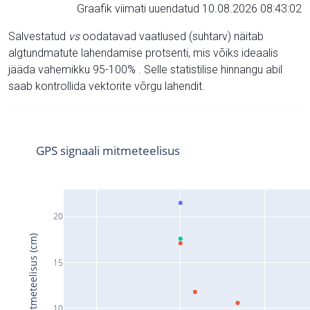
Graafik viimati uuendatud 10.08.2026 08:43:02
Salvestatud
vs
oodatavad vaatlused (suhtarv) näitab
algtundmatute lahendamise protsenti, mis võiks ideaalis
jääda vahemikku 95-100% . Selle statistilise hinnangu abil
saab kontrollida vektorite võrgu lahendit.
GPS signaali mitmeteelisus
20
Signaali mitmeteelisus (cm)
15
10