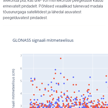
teekonda pidi, kas ühe- või mitmekordse peegelduse kaudu
erinevatelt pindadelt. Põhilised veaallikad tulenevad madala
tõusunurgaga satelliitidest ja lähedal asuvatest
peegelduvatest pindadest.
GLONASS signaali mitmeteelisus
7
6
Signaali mitmeteelisus (cm)
5
4
3