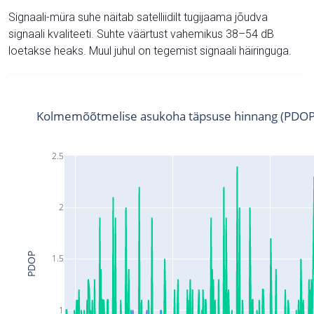
Signaali-müra suhe näitab satelliidilt tugijaama jõudva
signaali kvaliteeti. Suhte väärtust vahemikus 38–54 dB
loetakse heaks. Muul juhul on tegemist signaali häiringuga.
Kolmemõõtmelise asukoha täpsuse hinnang (PDOP
2.5
2
PDOP
1.5
1