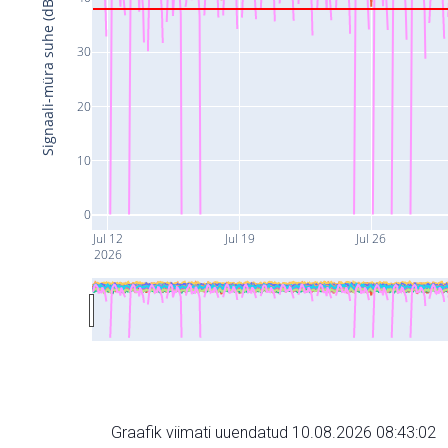
Signaali-müra suhe (dB)
30
20
10
0
Jul 12
Jul 19
Jul 26
2026
Graafik viimati uuendatud 10.08.2026 08:43:02