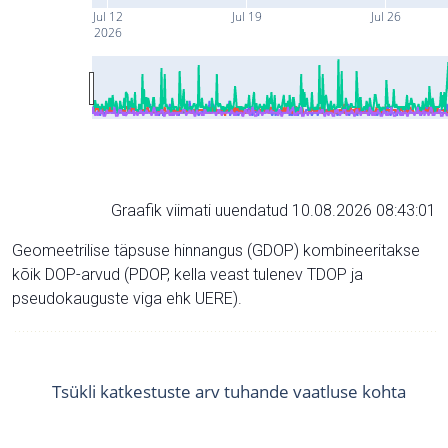
Jul 12
Jul 19
Jul 26
2026
Graafik viimati uuendatud 10.08.2026 08:43:01
Geomeetrilise täpsuse hinnangus (GDOP) kombineeritakse
kõik DOP-arvud (PDOP, kella veast tulenev TDOP ja
pseudokauguste viga ehk UERE).
Tsükli katkestuste arv tuhande vaatluse kohta