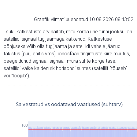
Graafik viimati uuendatud 10.08.2026 08:43:02
Tsükli katkestuste arv näitab, mitu korda ühe tunni jooksul on
satelliidi signaal tugijaamaga katkenud. Katkestuse
põhjuseks võib olla tugijaama ja satelliidi vahele jäänud
takistus (puu, ehitis vms), ionosfääri tingimuste kiire muutus,
peegeldunud signaal, signaali-müra suhte kõrge tase,
satelliidi väike kaldenurk horisondi suhtes (satelliit "tõuseb"
või "loojub").
Salvestatud vs oodatavad vaatlused (suhtarv)
100