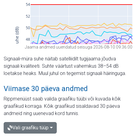
Jaama andmed uuendatud seisuga 2026-08-10 09:36:00
Signaali-müra suhe näitab satelliidilt tugijaama jõudva
signaali kvaliteeti. Suhte väärtust vahemikus 38–54 dB
loetakse heaks. Muul juhul on tegemist signaali häiringuga.
Viimase 30 päeva andmed
Rippmenüüst saab valida graafiku tüübi või kuvada kõik
graafikud korraga. Kõik graafikud sisaldavad 30 päeva
andmeid ning uuenevad kord tunnis.
Vali graafiku tüüp