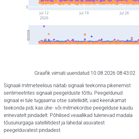
0
Jul 12
Jul 19
Jul 26
2026
Graafik viimati uuendatud 10.08.2026 08:43:02
Signaali mitmeteelisus näitab signaali teekonna pikenemist
sentimeetrites signaali peegelduste tõttu. Peegeldunud
signaal ei tule tugijaama otse satelliidilt, vaid keerukamat
teekonda pidi, kas ühe- või mitmekordse peegelduse kaudu
erinevatelt pindadelt. Põhilised veaallikad tulenevad madala
tõusunurgaga satelliitidest ja lähedal asuvatest
peegelduvatest pindadest.