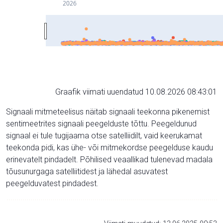
2026
Graafik viimati uuendatud 10.08.2026 08:43:01
Signaali mitmeteelisus näitab signaali teekonna pikenemist
sentimeetrites signaali peegelduste tõttu. Peegeldunud
signaal ei tule tugijaama otse satelliidilt, vaid keerukamat
teekonda pidi, kas ühe- või mitmekordse peegelduse kaudu
erinevatelt pindadelt. Põhilised veaallikad tulenevad madala
tõusunurgaga satelliitidest ja lähedal asuvatest
peegelduvatest pindadest.