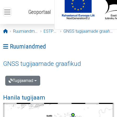
Liigu edasi põhisisu juurde
Geoportaal
Avaleht
Ruumiandmed
ESTPOS
GNSS tugijaamade graafikud
Ava menüü: Ruumiandmed
Ruumiandmed
GNSS tugijaamade graafikud
Tugijaamad
Hanila tugijaam