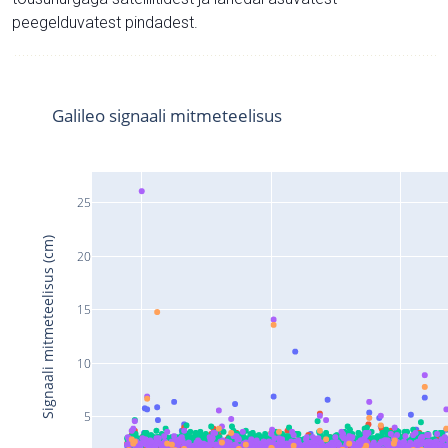
peegelduvatest pindadest.
Galileo signaali mitmeteelisus
25
Signaali mitmeteelisus (cm)
20
15
10
5