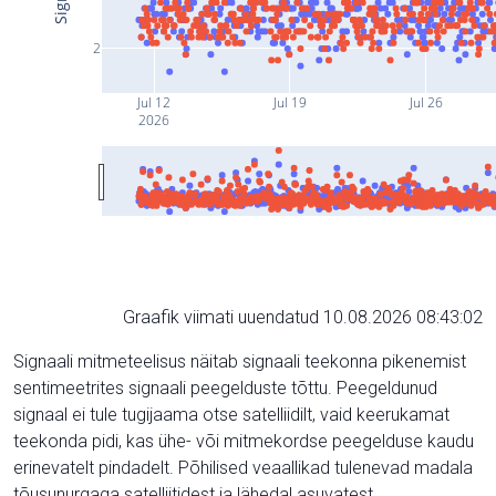
2
Jul 12
Jul 19
Jul 26
2026
Graafik viimati uuendatud 10.08.2026 08:43:02
Signaali mitmeteelisus näitab signaali teekonna pikenemist
sentimeetrites signaali peegelduste tõttu. Peegeldunud
signaal ei tule tugijaama otse satelliidilt, vaid keerukamat
teekonda pidi, kas ühe- või mitmekordse peegelduse kaudu
erinevatelt pindadelt. Põhilised veaallikad tulenevad madala
tõusunurgaga satelliitidest ja lähedal asuvatest