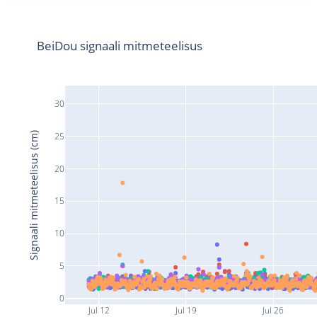
BeiDou signaali mitmeteelisus
30
Signaali mitmeteelisus (cm)
25
20
15
10
5
0
Jul 12
Jul 19
Jul 26