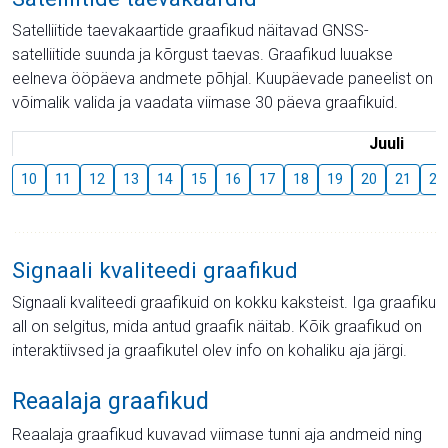
Satelliitide taevakaartide graafikud näitavad GNSS-
satelliitide suunda ja kõrgust taevas. Graafikud luuakse
eelneva ööpäeva andmete põhjal. Kuupäevade paneelist on
võimalik valida ja vaadata viimase 30 päeva graafikuid.
Juuli
10
11
12
13
14
15
16
17
18
19
20
21
22
Signaali kvaliteedi graafikud
Signaali kvaliteedi graafikuid on kokku kaksteist. Iga graafiku
all on selgitus, mida antud graafik näitab. Kõik graafikud on
interaktiivsed ja graafikutel olev info on kohaliku aja järgi.
Reaalaja graafikud
Reaalaja graafikud kuvavad viimase tunni aja andmeid ning