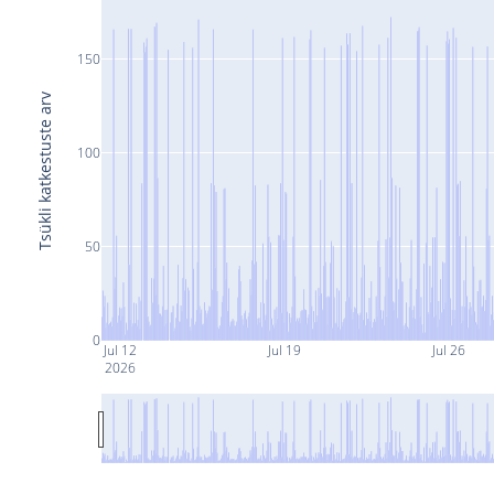
150
Tsükli katkestuste arv
100
50
0
Jul 12
Jul 19
Jul 26
2026