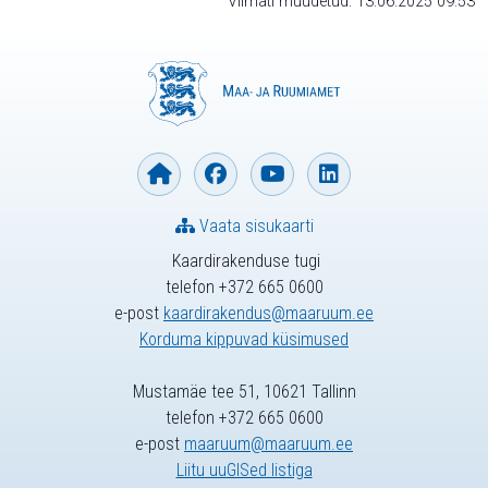
Viimati muudetud: 13.06.2025 09:53
Vaata sisukaarti
Kaardirakenduse tugi
telefon +372 665 0600
e-post
kaardirakendus@maaruum.ee
Korduma kippuvad küsimused
Mustamäe tee 51, 10621 Tallinn
telefon +372 665 0600
e-post
maaruum@maaruum.ee
Liitu uuGISed listiga