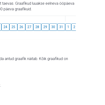
gust taevas. Graafikud luuakse eelneva ööpäeva
0 päeva graafikuid.
August
24
25
26
27
28
29
30
31
1
2
3
4
5
6
mida antud graafik näitab. Kõik graafikud on
.