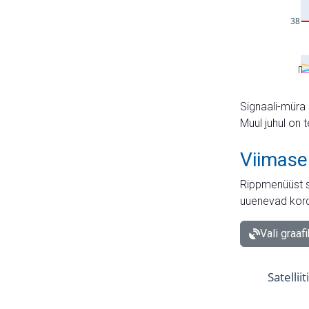
Signaali-müra 
Muul juhul on 
Viimase
Rippmenüüst s
uuenevad kord
Vali graaf
Satellii