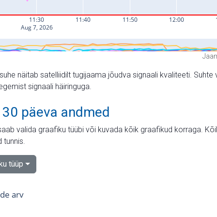
Jaam
suhe näitab satelliidilt tugijaama jõudva signaali kvaliteeti. Su
tegemist signaali häiringuga.
 30 päeva andmed
aab valida graafiku tüübi või kuvada kõik graafikud korraga. Kõ
 tunnis.
iku tüüp
tide arv