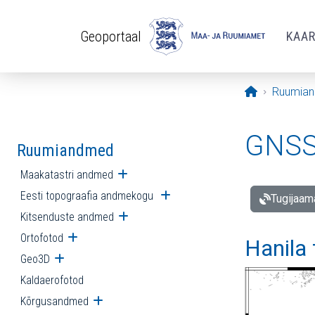
Liigu edasi põhisisu juurde
Geoportaal
KAA
Avaleht
Ruumia
GNSS 
Ruumiandmed
Maakatastri andmed
Ava alammenüü
Eesti topograafia andmekogu
Ava alammenüü
Tugijaam
Kitsenduste andmed
Ava alammenüü
Ortofotod
Ava alammenüü
Hanila
Geo3D
Ava alammenüü
Kaldaerofotod
Kõrgusandmed
Ava alammenüü