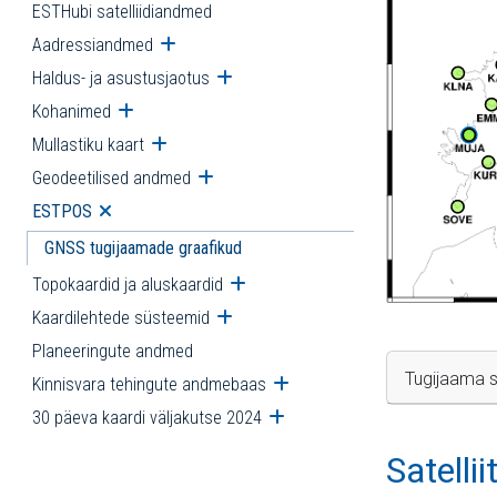
ESTHubi satelliidiandmed
Aadressiandmed
Ava alammenüü
Haldus- ja asustusjaotus
Ava alammenüü
Kohanimed
Ava alammenüü
Mullastiku kaart
Ava alammenüü
Geodeetilised andmed
Ava alammenüü
ESTPOS
Ava alammenüü
GNSS tugijaamade graafikud
Topokaardid ja aluskaardid
Ava alammenüü
Kaardilehtede süsteemid
Ava alammenüü
Planeeringute andmed
Tugijaama s
Kinnisvara tehingute andmebaas
Ava alammenüü
30 päeva kaardi väljakutse 2024
Ava alammenüü
Satelli