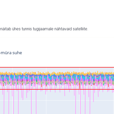
v näitab ühes tunnis tugijaamale nähtavaid satelliite.
i-müra suhe