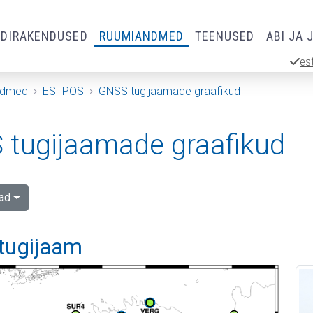
RDIRAKENDUSED
RUUMIANDMED
TEENUSED
ABI JA 
es
ndmed
ESTPOS
GNSS tugijaamade graafikud
tugijaamade graafikud
ad
 tugijaam