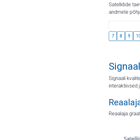
Satelliitide t
andmete põhja
7
8
9
1
Signaal
Signaali kvali
interaktiivsed 
Reaalaj
Reaalaja graa