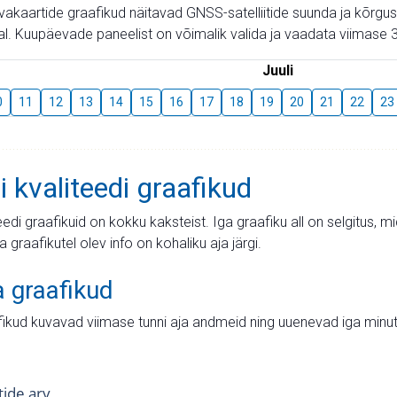
aevakaartide graafikud näitavad GNSS-satelliitide suunda ja kõr
l. Kuupäevade paneelist on võimalik valida ja vaadata viimase 3
Juuli
0
11
12
13
14
15
16
17
18
19
20
21
22
23
i kvaliteedi graafikud
teedi graafikuid on kokku kaksteist. Iga graafiku all on selgitus, 
ja graafikutel olev info on kohaliku aja järgi.
a graafikud
fikud kuvavad viimase tunni aja andmeid ning uuenevad iga minut