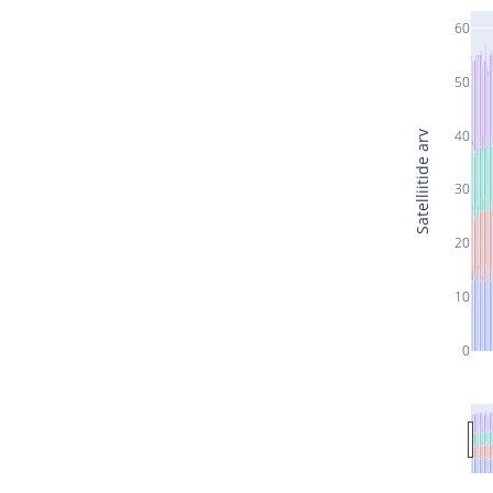
60
50
40
Satelliitide arv
30
20
10
0