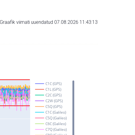
Graafik viimati uuendatud 07.08.2026 11:43:13
C1C (GPS)
C1L (GPS)
C2C (GPS)
C2W (GPS)
C5Q (GPS)
C1C (Galileo)
C5Q (Galileo)
C6C (Galileo)
C7Q (Galileo)