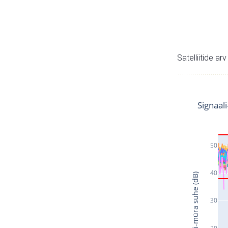
Satelliitide ar
Signaal
50
40
Signaali-müra suhe (dB)
30
20