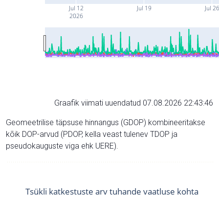
Jul 12
Jul 19
Jul 2
2026
Graafik viimati uuendatud 07.08.2026 22:43:46
Geomeetrilise täpsuse hinnangus (GDOP) kombineeritakse
kõik DOP-arvud (PDOP, kella veast tulenev TDOP ja
pseudokauguste viga ehk UERE).
Tsükli katkestuste arv tuhande vaatluse kohta