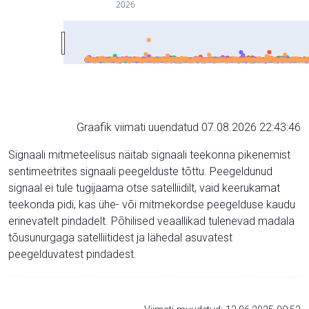
2026
Graafik viimati uuendatud 07.08.2026 22:43:46
Signaali mitmeteelisus näitab signaali teekonna pikenemist
sentimeetrites signaali peegelduste tõttu. Peegeldunud
signaal ei tule tugijaama otse satelliidilt, vaid keerukamat
teekonda pidi, kas ühe- või mitmekordse peegelduse kaudu
erinevatelt pindadelt. Põhilised veaallikad tulenevad madala
tõusunurgaga satelliitidest ja lähedal asuvatest
peegelduvatest pindadest.