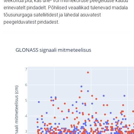
teekonda pidi, kas ühe- või mitmekordse peegelduse kaudu
erinevatelt pindadelt. Põhilised veaallikad tulenevad madala
tõusunurgaga satelliitidest ja lähedal asuvatest
peegelduvatest pindadest.
GLONASS signaali mitmeteelisus
7
6
Signaali mitmeteelisus (cm)
5
4
3