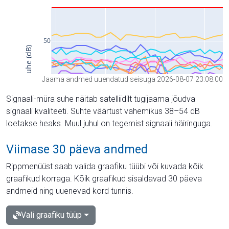
Jaama andmed uuendatud seisuga 2026-08-07 23:08:00
Signaali-müra suhe näitab satelliidilt tugijaama jõudva
signaali kvaliteeti. Suhte väärtust vahemikus 38–54 dB
loetakse heaks. Muul juhul on tegemist signaali häiringuga.
Viimase 30 päeva andmed
Rippmenüüst saab valida graafiku tüübi või kuvada kõik
graafikud korraga. Kõik graafikud sisaldavad 30 päeva
andmeid ning uuenevad kord tunnis.
Vali graafiku tüüp