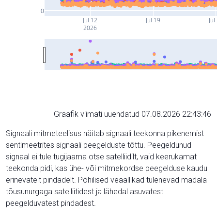
0
Jul 12
Jul 19
Jul
2026
Graafik viimati uuendatud 07.08.2026 22:43:46
Signaali mitmeteelisus näitab signaali teekonna pikenemist
sentimeetrites signaali peegelduste tõttu. Peegeldunud
signaal ei tule tugijaama otse satelliidilt, vaid keerukamat
teekonda pidi, kas ühe- või mitmekordse peegelduse kaudu
erinevatelt pindadelt. Põhilised veaallikad tulenevad madala
tõusunurgaga satelliitidest ja lähedal asuvatest
peegelduvatest pindadest.