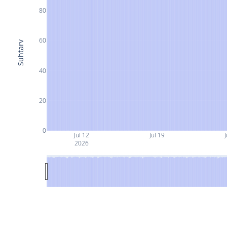
80
60
Suhtarv
40
20
0
Jul 12
Jul 19
J
2026