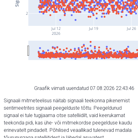
2
Jul 12
Jul 19
Jul 26
2026
Graafik viimati uuendatud 07.08.2026 22:43:46
Signaali mitmeteelisus näitab signaali teekonna pikenemist
sentimeetrites signaali peegelduste tõttu. Peegeldunud
signaal ei tule tugijaama otse satelliidilt, vaid keerukamat
teekonda pidi, kas ühe- või mitmekordse peegelduse kaudu
erinevatelt pindadelt. Põhilised veaallikad tulenevad madala
tõusunurgaga satelliitidest ja lähedal asuvatest