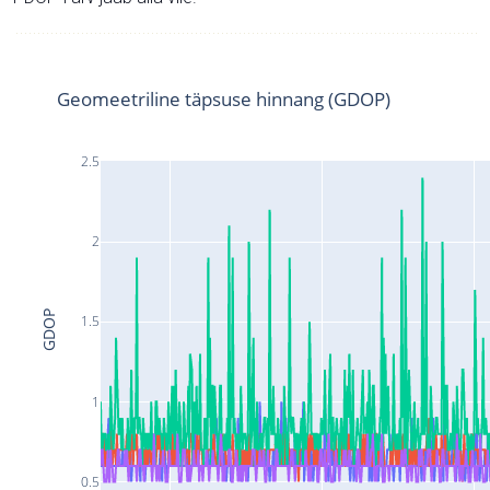
Geomeetriline täpsuse hinnang (GDOP)
2.5
2
GDOP
1.5
1
0.5