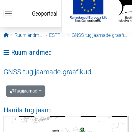
Liigu edasi põhisisu juurde
Geoportaal
Avaleht
Ruumiandmed
ESTPOS
GNSS tugijaamade graafikud
Ava menüü: Ruumiandmed
Ruumiandmed
GNSS tugijaamade graafikud
Tugijaamad
Hanila tugijaam