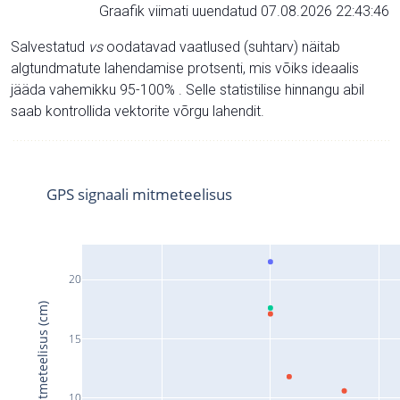
Graafik viimati uuendatud 07.08.2026 22:43:46
Salvestatud
vs
oodatavad vaatlused (suhtarv) näitab
algtundmatute lahendamise protsenti, mis võiks ideaalis
jääda vahemikku 95-100% . Selle statistilise hinnangu abil
saab kontrollida vektorite võrgu lahendit.
GPS signaali mitmeteelisus
20
Signaali mitmeteelisus (cm)
15
10