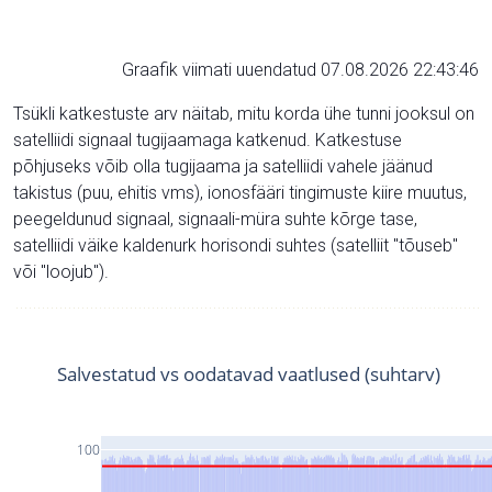
Graafik viimati uuendatud 07.08.2026 22:43:46
Tsükli katkestuste arv näitab, mitu korda ühe tunni jooksul on
satelliidi signaal tugijaamaga katkenud. Katkestuse
põhjuseks võib olla tugijaama ja satelliidi vahele jäänud
takistus (puu, ehitis vms), ionosfääri tingimuste kiire muutus,
peegeldunud signaal, signaali-müra suhte kõrge tase,
satelliidi väike kaldenurk horisondi suhtes (satelliit "tõuseb"
või "loojub").
Salvestatud vs oodatavad vaatlused (suhtarv)
100