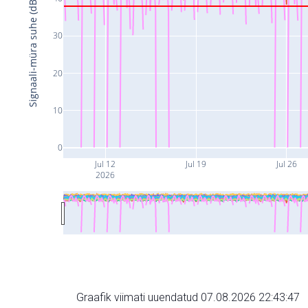
Signaali-müra suhe (dB)
30
20
10
0
Jul 12
Jul 19
Jul 26
2026
Graafik viimati uuendatud 07.08.2026 22:43:47