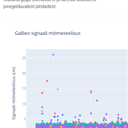
peegelduvatest pindadest.
Galileo signaali mitmeteelisus
25
Signaali mitmeteelisus (cm)
20
15
10
5