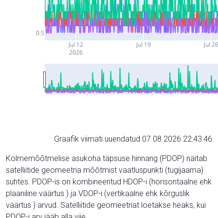
0.5
Jul 12
Jul 19
Jul 2
2026
Graafik viimati uuendatud 07.08.2026 22:43:46
Kolmemõõtmelise asukoha täpsuse hinnang (PDOP) näitab
satelliitide geomeetria mõõtmist vaatluspunkti (tugijaama)
suhtes. PDOP-is on kombineeritud HDOP-i (horisontaalne ehk
plaaniline väärtus ) ja VDOP-i (vertikaalne ehk kõrguslik
väärtus ) arvud. Satelliitide geomeetriat loetakse heaks, kui
PDOP-i arv jääb alla viie.