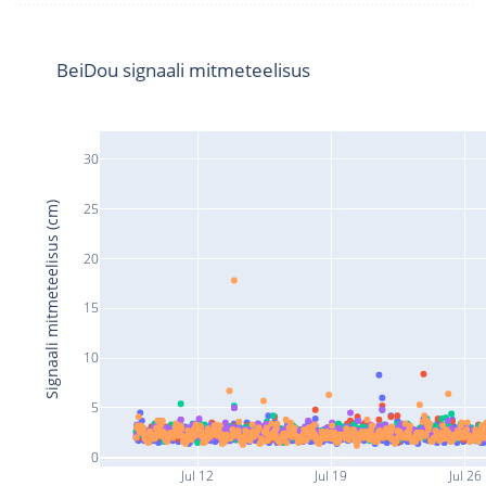
BeiDou signaali mitmeteelisus
30
Signaali mitmeteelisus (cm)
25
20
15
10
5
0
Jul 12
Jul 19
Jul 26