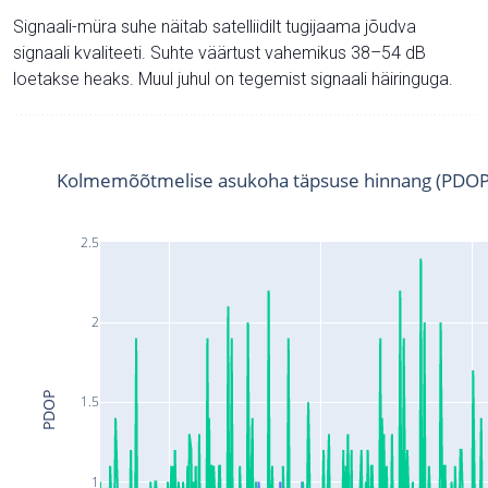
Signaali-müra suhe näitab satelliidilt tugijaama jõudva
signaali kvaliteeti. Suhte väärtust vahemikus 38–54 dB
loetakse heaks. Muul juhul on tegemist signaali häiringuga.
Kolmemõõtmelise asukoha täpsuse hinnang (PDOP
2.5
2
PDOP
1.5
1