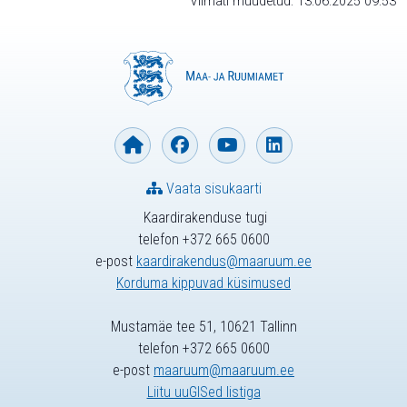
Viimati muudetud: 13.06.2025 09:53
Vaata sisukaarti
Kaardirakenduse tugi
telefon +372 665 0600
e-post
kaardirakendus@maaruum.ee
Korduma kippuvad küsimused
Mustamäe tee 51, 10621 Tallinn
telefon +372 665 0600
e-post
maaruum@maaruum.ee
Liitu uuGISed listiga