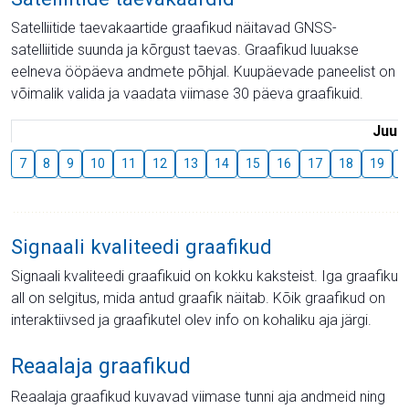
Satelliitide taevakaartide graafikud näitavad GNSS-
satelliitide suunda ja kõrgust taevas. Graafikud luuakse
eelneva ööpäeva andmete põhjal. Kuupäevade paneelist on
võimalik valida ja vaadata viimase 30 päeva graafikuid.
Juuli
7
8
9
10
11
12
13
14
15
16
17
18
19
2
Signaali kvaliteedi graafikud
Signaali kvaliteedi graafikuid on kokku kaksteist. Iga graafiku
all on selgitus, mida antud graafik näitab. Kõik graafikud on
interaktiivsed ja graafikutel olev info on kohaliku aja järgi.
Reaalaja graafikud
Reaalaja graafikud kuvavad viimase tunni aja andmeid ning