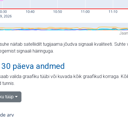
Jaam
suhe näitab satelliidilt tugijaama jõudva signaali kvaliteeti. Su
tegemist signaali häiringuga.
 30 päeva andmed
aab valida graafiku tüübi või kuvada kõik graafikud korraga. Kõ
 tunnis.
iku tüüp
tide arv