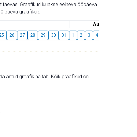
gust taevas. Graafikud luuakse eelneva ööpäeva
0 päeva graafikuid.
August
25
26
27
28
29
30
31
1
2
3
4
5
6
7
8
mida antud graafik näitab. Kõik graafikud on
.