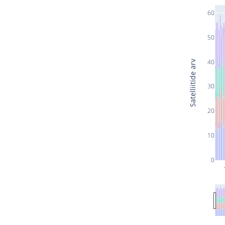
60
50
40
Satelliitide arv
30
20
10
0