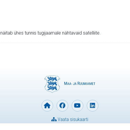
v näitab ühes tunnis tugijaamale nähtavaid satelliite.
Vaata sisukaarti