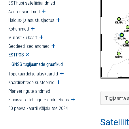
ESTHubi satelliidiandmed
Aadressiandmed
Ava alammenüü
Haldus- ja asustusjaotus
Ava alammenüü
Kohanimed
Ava alammenüü
Mullastiku kaart
Ava alammenüü
Geodeetilised andmed
Ava alammenüü
ESTPOS
Ava alammenüü
GNSS tugijaamade graafikud
Topokaardid ja aluskaardid
Ava alammenüü
Kaardilehtede süsteemid
Ava alammenüü
Planeeringute andmed
Tugijaama s
Kinnisvara tehingute andmebaas
Ava alammenüü
30 päeva kaardi väljakutse 2024
Ava alammenüü
Satelli