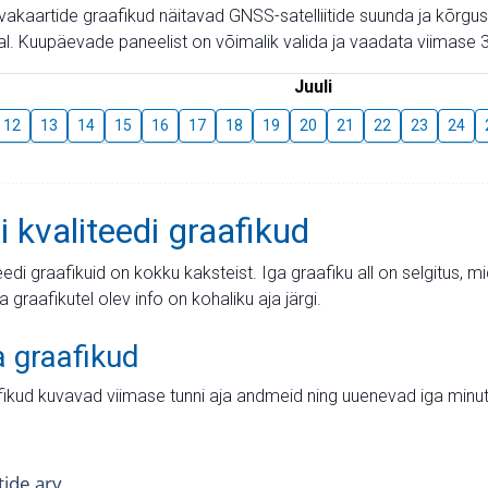
aevakaartide graafikud näitavad GNSS-satelliitide suunda ja kõr
l. Kuupäevade paneelist on võimalik valida ja vaadata viimase 3
Juuli
12
13
14
15
16
17
18
19
20
21
22
23
24
i kvaliteedi graafikud
teedi graafikuid on kokku kaksteist. Iga graafiku all on selgitus, 
ja graafikutel olev info on kohaliku aja järgi.
a graafikud
fikud kuvavad viimase tunni aja andmeid ning uuenevad iga minut