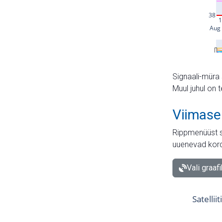
Signaali-müra 
Muul juhul on 
Viimase
Rippmenüüst s
uuenevad kord
Vali graaf
Satellii