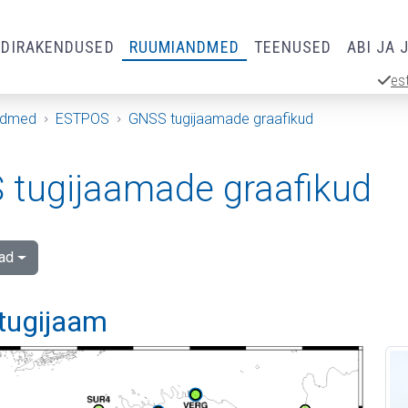
RDIRAKENDUSED
RUUMIANDMED
TEENUSED
ABI JA 
es
ndmed
ESTPOS
GNSS tugijaamade graafikud
tugijaamade graafikud
ad
 tugijaam