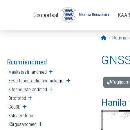
Liigu edasi põhisisu juurde
Geoportaal
KAA
Avaleht
Ruumia
GNSS 
Ruumiandmed
Maakatastri andmed
Ava alammenüü
Eesti topograafia andmekogu
Ava alammenüü
Tugijaam
Kitsenduste andmed
Ava alammenüü
Ortofotod
Ava alammenüü
Hanila
Geo3D
Ava alammenüü
Kaldaerofotod
Kõrgusandmed
Ava alammenüü