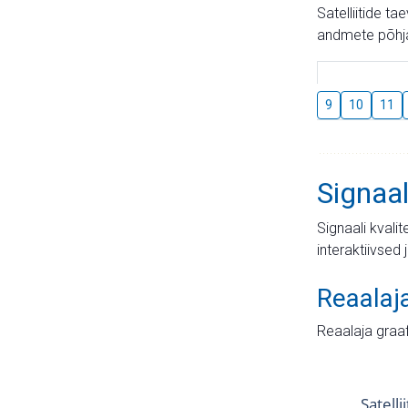
Satelliitide t
andmete põhja
9
10
11
Signaal
Signaali kvali
interaktiivsed 
Reaalaj
Reaalaja graa