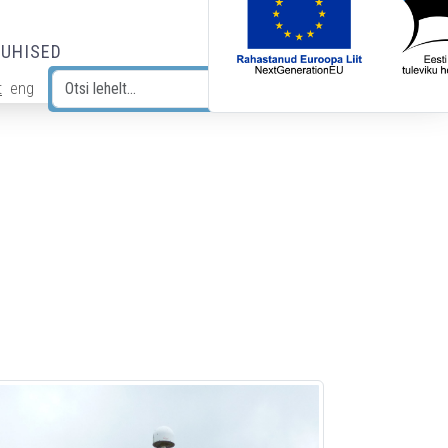
JUHISED
t
eng
Otsi