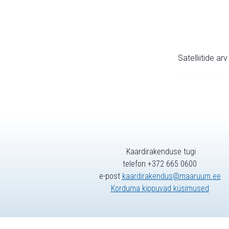
Satelliitide ar
Kaardirakenduse tugi
telefon +372 665 0600
e-post
kaardirakendus@maaruum.ee
Korduma kippuvad küsimused