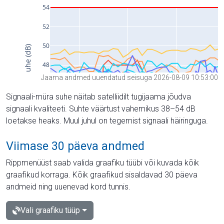
Jaama andmed uuendatud seisuga 2026-08-09 10:53:00
Signaali-müra suhe näitab satelliidilt tugijaama jõudva
signaali kvaliteeti. Suhte väärtust vahemikus 38–54 dB
loetakse heaks. Muul juhul on tegemist signaali häiringuga.
Viimase 30 päeva andmed
Rippmenüüst saab valida graafiku tüübi või kuvada kõik
graafikud korraga. Kõik graafikud sisaldavad 30 päeva
andmeid ning uuenevad kord tunnis.
Vali graafiku tüüp