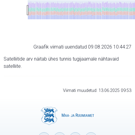
Graafik viimati uuendatud 09.08.2026 10:44:27
Satelliitide arv näitab ühes tunnis tugijaamale nähtavaid
satelliite.
Viimati muudetud: 13.06.2025 09:53