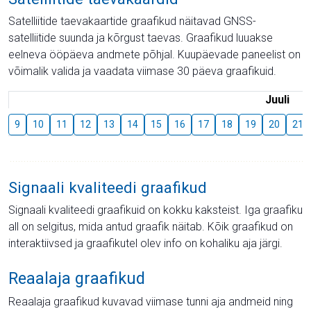
Satelliitide taevakaartide graafikud näitavad GNSS-
satelliitide suunda ja kõrgust taevas. Graafikud luuakse
eelneva ööpäeva andmete põhjal. Kuupäevade paneelist on
võimalik valida ja vaadata viimase 30 päeva graafikuid.
Juuli
9
10
11
12
13
14
15
16
17
18
19
20
21
Signaali kvaliteedi graafikud
Signaali kvaliteedi graafikuid on kokku kaksteist. Iga graafiku
all on selgitus, mida antud graafik näitab. Kõik graafikud on
interaktiivsed ja graafikutel olev info on kohaliku aja järgi.
Reaalaja graafikud
Reaalaja graafikud kuvavad viimase tunni aja andmeid ning