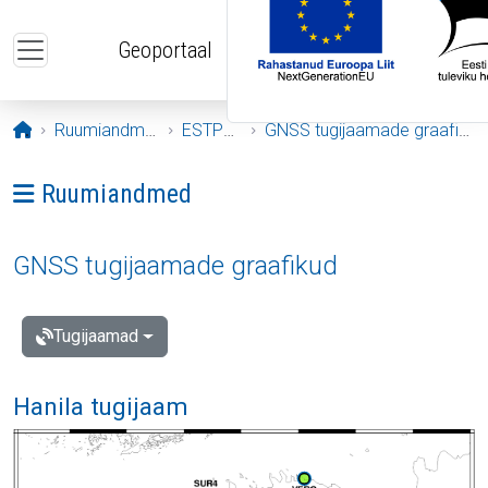
Liigu edasi põhisisu juurde
Geoportaal
Avaleht
Ruumiandmed
ESTPOS
GNSS tugijaamade graafikud
Ava menüü: Ruumiandmed
Ruumiandmed
GNSS tugijaamade graafikud
Tugijaamad
Hanila tugijaam