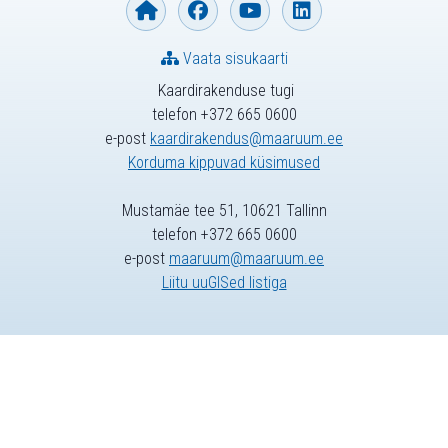
Vaata sisukaarti
Kaardirakenduse tugi
telefon +372 665 0600
e-post
kaardirakendus@maaruum.ee
Korduma kippuvad küsimused
Mustamäe tee 51, 10621 Tallinn
telefon +372 665 0600
e-post
maaruum@maaruum.ee
Liitu uuGISed listiga