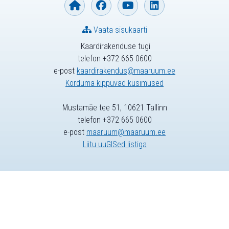
Vaata sisukaarti
Kaardirakenduse tugi
telefon +372 665 0600
e-post
kaardirakendus@maaruum.ee
Korduma kippuvad küsimused
Mustamäe tee 51, 10621 Tallinn
telefon +372 665 0600
e-post
maaruum@maaruum.ee
Liitu uuGISed listiga