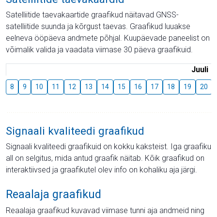
Satelliitide taevakaartide graafikud näitavad GNSS-
satelliitide suunda ja kõrgust taevas. Graafikud luuakse
eelneva ööpäeva andmete põhjal. Kuupäevade paneelist on
võimalik valida ja vaadata viimase 30 päeva graafikuid.
Juuli
8
9
10
11
12
13
14
15
16
17
18
19
20
Signaali kvaliteedi graafikud
Signaali kvaliteedi graafikuid on kokku kaksteist. Iga graafiku
all on selgitus, mida antud graafik näitab. Kõik graafikud on
interaktiivsed ja graafikutel olev info on kohaliku aja järgi.
Reaalaja graafikud
Reaalaja graafikud kuvavad viimase tunni aja andmeid ning