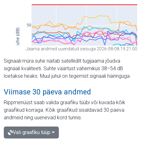
Jaama andmed uuendatud seisuga 2026-08-08 19:21:00
Signaali-müra suhe näitab satelliidilt tugijaama jõudva
signaali kvaliteeti. Suhte väärtust vahemikus 38–54 dB
loetakse heaks. Muul juhul on tegemist signaali häiringuga.
Viimase 30 päeva andmed
Rippmenüüst saab valida graafiku tüübi või kuvada kõik
graafikud korraga. Kõik graafikud sisaldavad 30 päeva
andmeid ning uuenevad kord tunnis.
Vali graafiku tüüp