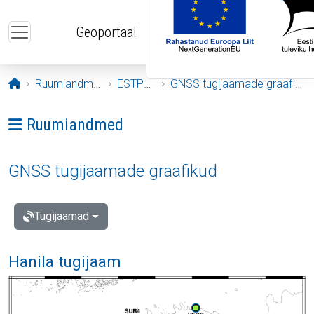
Liigu edasi põhisisu juurde
Geoportaal
Avaleht
Ruumiandmed
ESTPOS
GNSS tugijaamade graafikud
Ava menüü: Ruumiandmed
Ruumiandmed
GNSS tugijaamade graafikud
Tugijaamad
Hanila tugijaam