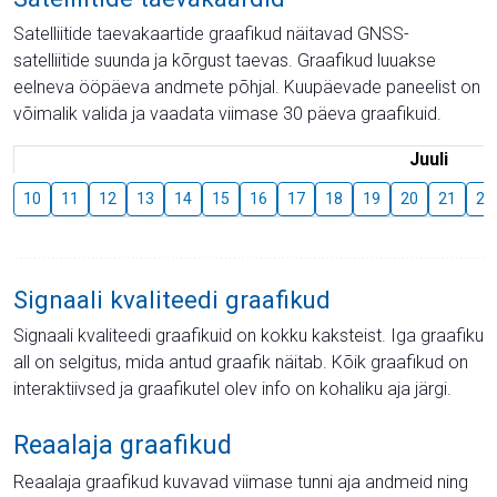
Satelliitide taevakaartide graafikud näitavad GNSS-
satelliitide suunda ja kõrgust taevas. Graafikud luuakse
eelneva ööpäeva andmete põhjal. Kuupäevade paneelist on
võimalik valida ja vaadata viimase 30 päeva graafikuid.
Juuli
10
11
12
13
14
15
16
17
18
19
20
21
22
Signaali kvaliteedi graafikud
Signaali kvaliteedi graafikuid on kokku kaksteist. Iga graafiku
all on selgitus, mida antud graafik näitab. Kõik graafikud on
interaktiivsed ja graafikutel olev info on kohaliku aja järgi.
Reaalaja graafikud
Reaalaja graafikud kuvavad viimase tunni aja andmeid ning