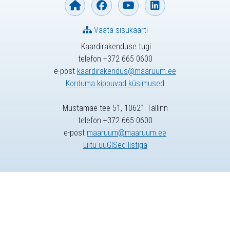
Vaata sisukaarti
Kaardirakenduse tugi
telefon +372 665 0600
e-post
kaardirakendus@maaruum.ee
Korduma kippuvad küsimused
Mustamäe tee 51, 10621 Tallinn
telefon +372 665 0600
e-post
maaruum@maaruum.ee
Liitu uuGISed listiga