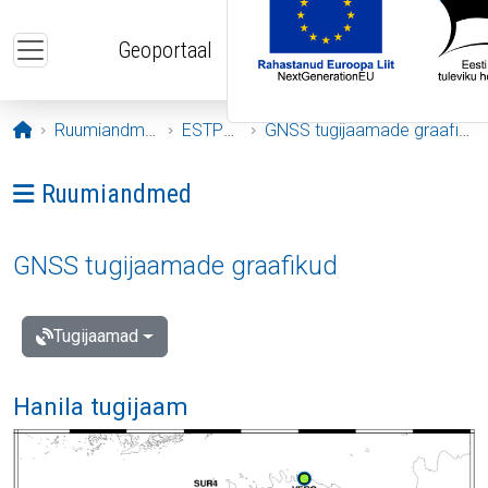
Liigu edasi põhisisu juurde
Geoportaal
Avaleht
Ruumiandmed
ESTPOS
GNSS tugijaamade graafikud
Ava menüü: Ruumiandmed
Ruumiandmed
GNSS tugijaamade graafikud
Tugijaamad
Hanila tugijaam