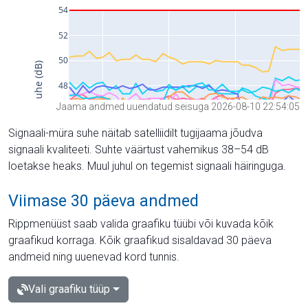
Jaama andmed uuendatud seisuga 2026-08-10 22:54:05
Signaali-müra suhe näitab satelliidilt tugijaama jõudva
signaali kvaliteeti. Suhte väärtust vahemikus 38–54 dB
loetakse heaks. Muul juhul on tegemist signaali häiringuga.
Viimase 30 päeva andmed
Rippmenüüst saab valida graafiku tüübi või kuvada kõik
graafikud korraga. Kõik graafikud sisaldavad 30 päeva
andmeid ning uuenevad kord tunnis.
Vali graafiku tüüp