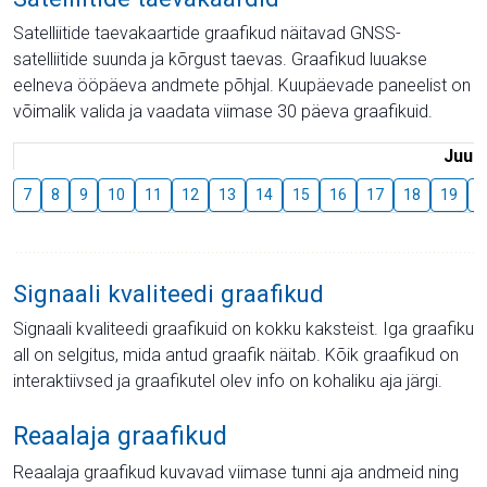
Satelliitide taevakaartide graafikud näitavad GNSS-
satelliitide suunda ja kõrgust taevas. Graafikud luuakse
eelneva ööpäeva andmete põhjal. Kuupäevade paneelist on
võimalik valida ja vaadata viimase 30 päeva graafikuid.
Juuli
7
8
9
10
11
12
13
14
15
16
17
18
19
2
Signaali kvaliteedi graafikud
Signaali kvaliteedi graafikuid on kokku kaksteist. Iga graafiku
all on selgitus, mida antud graafik näitab. Kõik graafikud on
interaktiivsed ja graafikutel olev info on kohaliku aja järgi.
Reaalaja graafikud
Reaalaja graafikud kuvavad viimase tunni aja andmeid ning