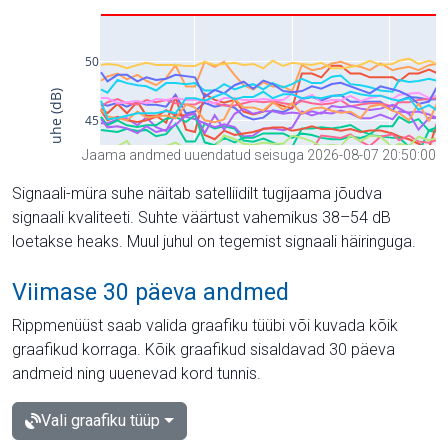
Jaama andmed uuendatud seisuga 2026-08-07 20:50:00
Signaali-müra suhe näitab satelliidilt tugijaama jõudva
signaali kvaliteeti. Suhte väärtust vahemikus 38–54 dB
loetakse heaks. Muul juhul on tegemist signaali häiringuga.
Viimase 30 päeva andmed
Rippmenüüst saab valida graafiku tüübi või kuvada kõik
graafikud korraga. Kõik graafikud sisaldavad 30 päeva
andmeid ning uuenevad kord tunnis.
Vali graafiku tüüp