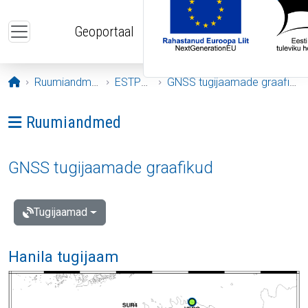
Liigu edasi põhisisu juurde
Geoportaal
Avaleht
Ruumiandmed
ESTPOS
GNSS tugijaamade graafikud
Ava menüü: Ruumiandmed
Ruumiandmed
GNSS tugijaamade graafikud
Tugijaamad
Hanila tugijaam