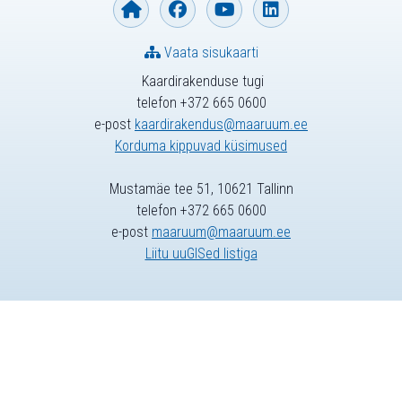
Vaata sisukaarti
Kaardirakenduse tugi
telefon +372 665 0600
e-post
kaardirakendus@maaruum.ee
Korduma kippuvad küsimused
Mustamäe tee 51, 10621 Tallinn
telefon +372 665 0600
e-post
maaruum@maaruum.ee
Liitu uuGISed listiga