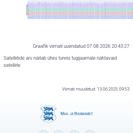
Graafik viimati uuendatud 07.08.2026 20:43:27
Satelliitide arv näitab ühes tunnis tugijaamale nähtavaid
satelliite.
Viimati muudetud: 13.06.2025 09:53