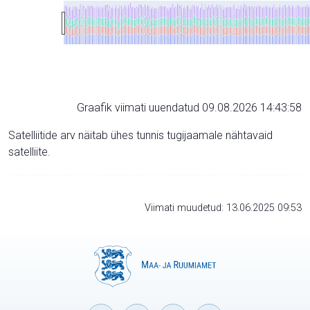
Graafik viimati uuendatud 09.08.2026 14:43:58
Satelliitide arv näitab ühes tunnis tugijaamale nähtavaid
satelliite.
Viimati muudetud: 13.06.2025 09:53