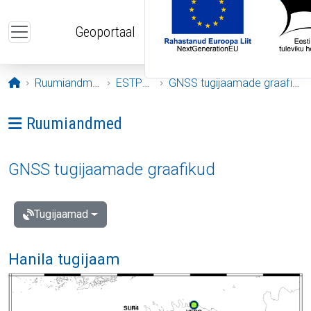
Liigu edasi põhisisu juurde
Geoportaal
Avaleht
Ruumiandmed
ESTPOS
GNSS tugijaamade graafikud
Ava menüü: Ruumiandmed
Ruumiandmed
GNSS tugijaamade graafikud
Tugijaamad
Hanila tugijaam