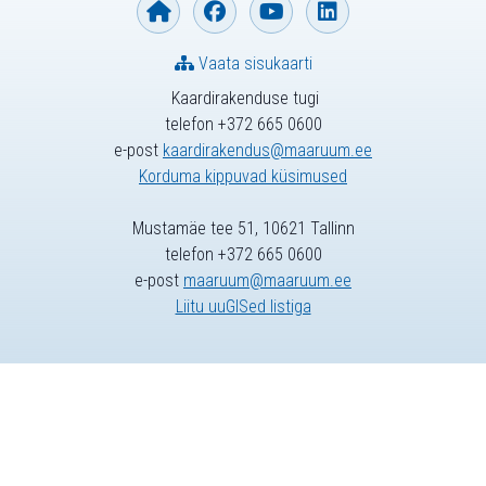
Vaata sisukaarti
Kaardirakenduse tugi
telefon +372 665 0600
e-post
kaardirakendus@maaruum.ee
Korduma kippuvad küsimused
Mustamäe tee 51, 10621 Tallinn
telefon +372 665 0600
e-post
maaruum@maaruum.ee
Liitu uuGISed listiga