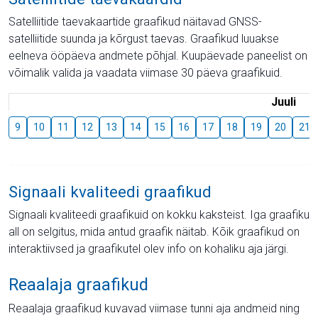
Satelliitide taevakaartide graafikud näitavad GNSS-
satelliitide suunda ja kõrgust taevas. Graafikud luuakse
eelneva ööpäeva andmete põhjal. Kuupäevade paneelist on
võimalik valida ja vaadata viimase 30 päeva graafikuid.
Juuli
9
10
11
12
13
14
15
16
17
18
19
20
21
Signaali kvaliteedi graafikud
Signaali kvaliteedi graafikuid on kokku kaksteist. Iga graafiku
all on selgitus, mida antud graafik näitab. Kõik graafikud on
interaktiivsed ja graafikutel olev info on kohaliku aja järgi.
Reaalaja graafikud
Reaalaja graafikud kuvavad viimase tunni aja andmeid ning