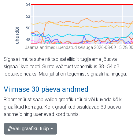
Jaama andmed uuendatud seisuga 2026-08-09 15:28:00
Signaali-müra suhe näitab satelliidilt tugijaama jõudva
signaali kvaliteeti. Suhte väärtust vahemikus 38–54 dB
loetakse heaks. Muul juhul on tegemist signaali häiringuga.
Viimase 30 päeva andmed
Rippmenüüst saab valida graafiku tüübi või kuvada kõik
graafikud korraga. Kõik graafikud sisaldavad 30 päeva
andmeid ning uuenevad kord tunnis.
Vali graafiku tüüp