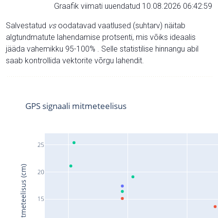
Graafik viimati uuendatud 10.08.2026 06:42:59
Salvestatud
vs
oodatavad vaatlused (suhtarv) näitab
algtundmatute lahendamise protsenti, mis võiks ideaalis
jääda vahemikku 95-100% . Selle statistilise hinnangu abil
saab kontrollida vektorite võrgu lahendit.
GPS signaali mitmeteelisus
25
Signaali mitmeteelisus (cm)
20
15