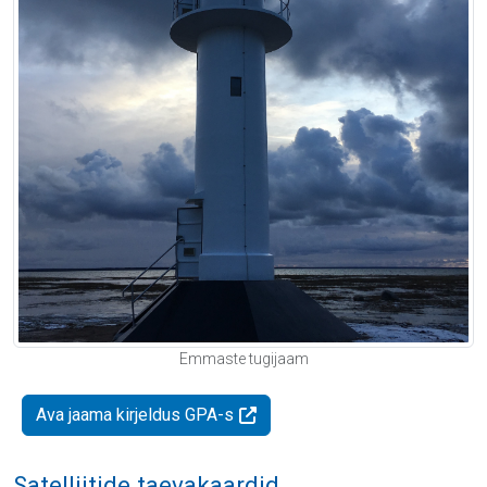
Emmaste tugijaam
Ava jaama kirjeldus GPA-s
Satelliitide taevakaardid