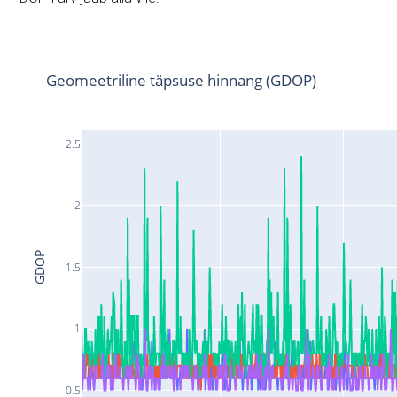
Geomeetriline täpsuse hinnang (GDOP)
2.5
2
GDOP
1.5
1
0.5