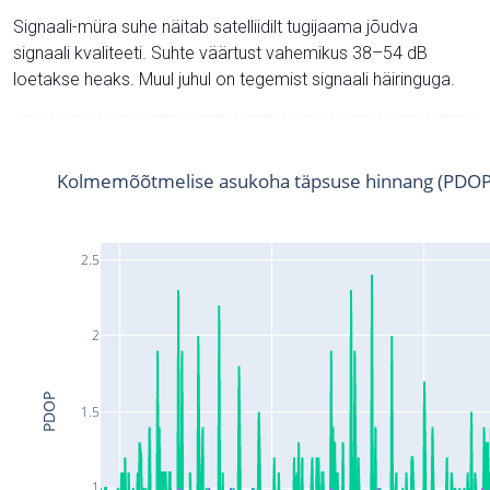
Signaali-müra suhe näitab satelliidilt tugijaama jõudva
signaali kvaliteeti. Suhte väärtust vahemikus 38–54 dB
loetakse heaks. Muul juhul on tegemist signaali häiringuga.
Kolmemõõtmelise asukoha täpsuse hinnang (PDOP
2.5
2
PDOP
1.5
1