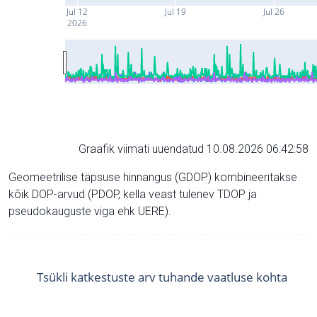
Jul 12
Jul 19
Jul 26
2026
Graafik viimati uuendatud 10.08.2026 06:42:58
Geomeetrilise täpsuse hinnangus (GDOP) kombineeritakse
kõik DOP-arvud (PDOP, kella veast tulenev TDOP ja
pseudokauguste viga ehk UERE).
Tsükli katkestuste arv tuhande vaatluse kohta