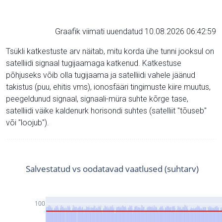
Graafik viimati uuendatud 10.08.2026 06:42:59
Tsükli katkestuste arv näitab, mitu korda ühe tunni jooksul on
satelliidi signaal tugijaamaga katkenud. Katkestuse
põhjuseks võib olla tugijaama ja satelliidi vahele jäänud
takistus (puu, ehitis vms), ionosfääri tingimuste kiire muutus,
peegeldunud signaal, signaali-müra suhte kõrge tase,
satelliidi väike kaldenurk horisondi suhtes (satelliit "tõuseb"
või "loojub").
Salvestatud vs oodatavad vaatlused (suhtarv)
100