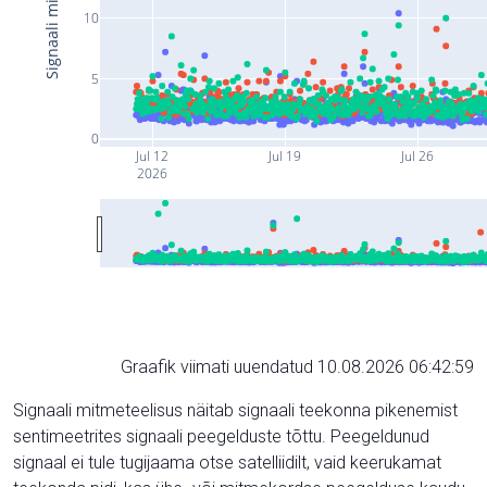
10
5
0
Jul 12
Jul 19
Jul 26
2026
Graafik viimati uuendatud 10.08.2026 06:42:59
Signaali mitmeteelisus näitab signaali teekonna pikenemist
sentimeetrites signaali peegelduste tõttu. Peegeldunud
signaal ei tule tugijaama otse satelliidilt, vaid keerukamat