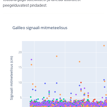
peegelduvatest pindadest.
Galileo signaali mitmeteelisus
20
Signaali mitmeteelisus (cm)
15
10
5