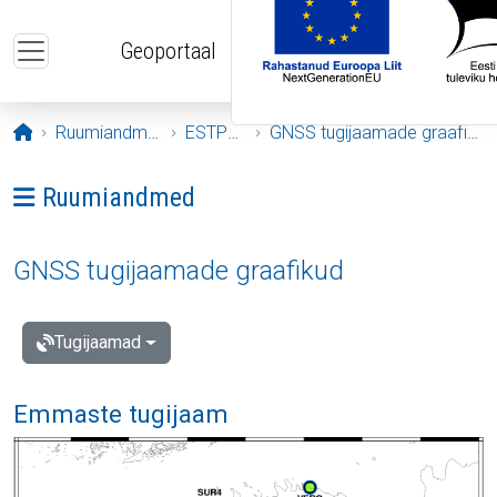
Liigu edasi põhisisu juurde
Geoportaal
Avaleht
Ruumiandmed
ESTPOS
GNSS tugijaamade graafikud
Ava menüü: Ruumiandmed
Ruumiandmed
GNSS tugijaamade graafikud
Tugijaamad
Emmaste tugijaam