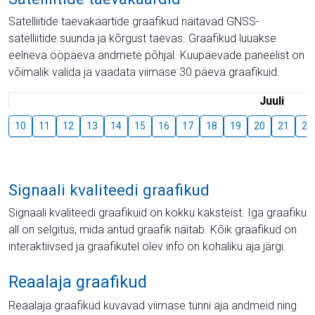
Satelliitide taevakaartide graafikud näitavad GNSS-
satelliitide suunda ja kõrgust taevas. Graafikud luuakse
eelneva ööpäeva andmete põhjal. Kuupäevade paneelist on
võimalik valida ja vaadata viimase 30 päeva graafikuid.
Juuli
10
11
12
13
14
15
16
17
18
19
20
21
22
Signaali kvaliteedi graafikud
Signaali kvaliteedi graafikuid on kokku kaksteist. Iga graafiku
all on selgitus, mida antud graafik näitab. Kõik graafikud on
interaktiivsed ja graafikutel olev info on kohaliku aja järgi.
Reaalaja graafikud
Reaalaja graafikud kuvavad viimase tunni aja andmeid ning