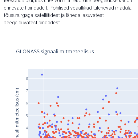
teekonda pidi, kas ühe- või mitmekordse peegelduse kaudu
erinevatelt pindadelt. Põhilised veaallikad tulenevad madala
tõusunurgaga satelliitidest ja lähedal asuvatest
peegelduvatest pindadest.
GLONASS signaali mitmeteelisus
8
Signaali mitmeteelisus (cm)
7
6
5
4