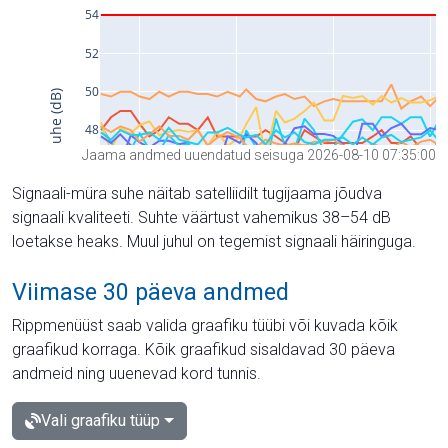
Jaama andmed uuendatud seisuga 2026-08-10 07:35:00
Signaali-müra suhe näitab satelliidilt tugijaama jõudva
signaali kvaliteeti. Suhte väärtust vahemikus 38–54 dB
loetakse heaks. Muul juhul on tegemist signaali häiringuga.
Viimase 30 päeva andmed
Rippmenüüst saab valida graafiku tüübi või kuvada kõik
graafikud korraga. Kõik graafikud sisaldavad 30 päeva
andmeid ning uuenevad kord tunnis.
Vali graafiku tüüp