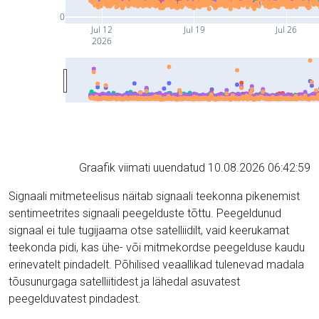
0
Jul 12
Jul 19
Jul 26
2026
Graafik viimati uuendatud 10.08.2026 06:42:59
Signaali mitmeteelisus näitab signaali teekonna pikenemist
sentimeetrites signaali peegelduste tõttu. Peegeldunud
signaal ei tule tugijaama otse satelliidilt, vaid keerukamat
teekonda pidi, kas ühe- või mitmekordse peegelduse kaudu
erinevatelt pindadelt. Põhilised veaallikad tulenevad madala
tõusunurgaga satelliitidest ja lähedal asuvatest
peegelduvatest pindadest.