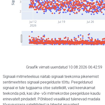
3
2
Jul 12
Jul 19
Jul 26
2026
Graafik viimati uuendatud 10.08.2026 06:42:59
Signaali mitmeteelisus näitab signaali teekonna pikenemist
sentimeetrites signaali peegelduste tõttu. Peegeldunud
signaal ei tule tugijaama otse satelliidilt, vaid keerukamat
teekonda pidi, kas ühe- või mitmekordse peegelduse kaudu
erinevatelt pindadelt. Põhilised veaallikad tulenevad madala
tõusunurgaga satelliitidest ja lähedal asuvatest