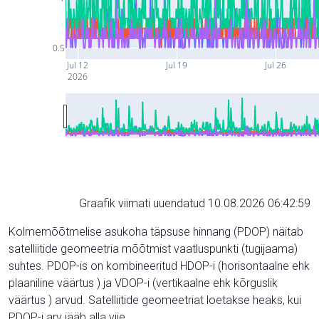
0.5
Jul 12
Jul 19
Jul 26
2026
Graafik viimati uuendatud 10.08.2026 06:42:59
Kolmemõõtmelise asukoha täpsuse hinnang (PDOP) näitab
satelliitide geomeetria mõõtmist vaatluspunkti (tugijaama)
suhtes. PDOP-is on kombineeritud HDOP-i (horisontaalne ehk
plaaniline väärtus ) ja VDOP-i (vertikaalne ehk kõrguslik
väärtus ) arvud. Satelliitide geomeetriat loetakse heaks, kui
PDOP-i arv jääb alla viie.