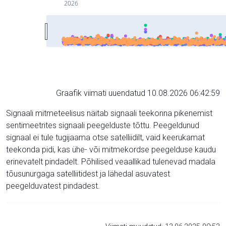
2026
Graafik viimati uuendatud 10.08.2026 06:42:59
Signaali mitmeteelisus näitab signaali teekonna pikenemist
sentimeetrites signaali peegelduste tõttu. Peegeldunud
signaal ei tule tugijaama otse satelliidilt, vaid keerukamat
teekonda pidi, kas ühe- või mitmekordse peegelduse kaudu
erinevatelt pindadelt. Põhilised veaallikad tulenevad madala
tõusunurgaga satelliitidest ja lähedal asuvatest
peegelduvatest pindadest.