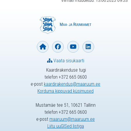
Viimati muudetud: 13.06.2025 09:53
Vaata sisukaarti
Kaardirakenduse tugi
telefon +372 665 0600
e-post
kaardirakendus@maaruum.ee
Korduma kippuvad küsimused
Mustamäe tee 51, 10621 Tallinn
telefon +372 665 0600
e-post
maaruum@maaruum.ee
Liitu uuGISed listiga