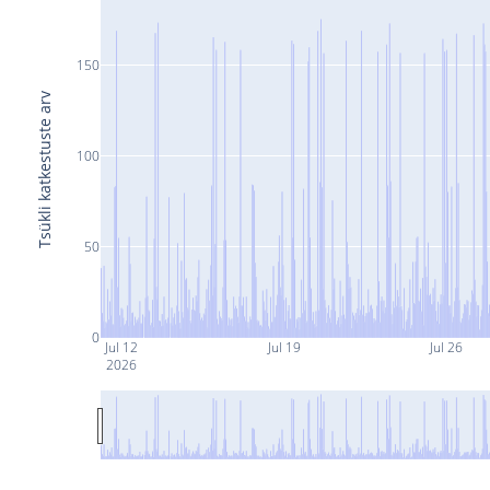
150
Tsükli katkestuste arv
100
50
0
Jul 12
Jul 19
Jul 26
2026