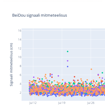
BeiDou signaali mitmeteelisus
16
14
Signaali mitmeteelisus (cm)
12
10
8
6
4
2
Jul 12
Jul 19
Jul 26