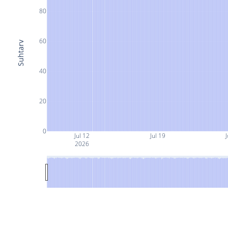
80
60
Suhtarv
40
20
0
Jul 12
Jul 19
J
2026