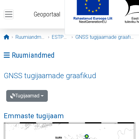
Liigu edasi põhisisu juurde
Geoportaal
Avaleht
Ruumiandmed
ESTPOS
GNSS tugijaamade graafikud
Ava menüü: Ruumiandmed
Ruumiandmed
GNSS tugijaamade graafikud
Tugijaamad
Emmaste tugijaam