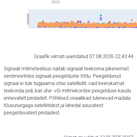
2026
Graafik viimati uuendatud 07.08.2026 22:43:44
Signaali mitmeteelisus näitab signaali teekonna pikenemist
sentimeetrites signaali peegelduste tõttu. Peegeldunud
signaal ei tule tugijaama otse satelliidilt, vaid keerukamat
teekonda pidi, kas ühe- või mitmekordse peegelduse kaudu
erinevatelt pindadelt. Põhilised veaallikad tulenevad madala
tõusunurgaga satelliitidest ja lähedal asuvatest
peegelduvatest pindadest.