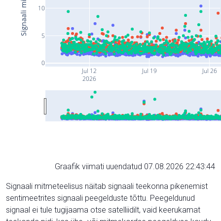
10
5
0
Jul 12
Jul 19
Jul 26
2026
Graafik viimati uuendatud 07.08.2026 22:43:44
Signaali mitmeteelisus näitab signaali teekonna pikenemist
sentimeetrites signaali peegelduste tõttu. Peegeldunud
signaal ei tule tugijaama otse satelliidilt, vaid keerukamat