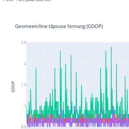
Geomeetriline täpsuse hinnang (GDOP)
2.5
2
GDOP
1.5
1
0.5