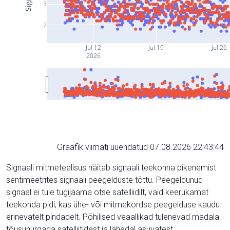
3
2
Jul 12
Jul 19
Jul 26
2026
Graafik viimati uuendatud 07.08.2026 22:43:44
Signaali mitmeteelisus näitab signaali teekonna pikenemist
sentimeetrites signaali peegelduste tõttu. Peegeldunud
signaal ei tule tugijaama otse satelliidilt, vaid keerukamat
teekonda pidi, kas ühe- või mitmekordse peegelduse kaudu
erinevatelt pindadelt. Põhilised veaallikad tulenevad madala
tõusunurgaga satelliitidest ja lähedal asuvatest