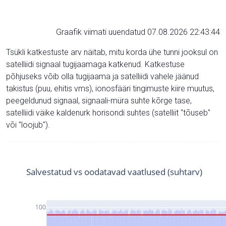
Graafik viimati uuendatud 07.08.2026 22:43:44
Tsükli katkestuste arv näitab, mitu korda ühe tunni jooksul on
satelliidi signaal tugijaamaga katkenud. Katkestuse
põhjuseks võib olla tugijaama ja satelliidi vahele jäänud
takistus (puu, ehitis vms), ionosfääri tingimuste kiire muutus,
peegeldunud signaal, signaali-müra suhte kõrge tase,
satelliidi väike kaldenurk horisondi suhtes (satelliit "tõuseb"
või "loojub").
Salvestatud vs oodatavad vaatlused (suhtarv)
100