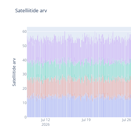
Satelliitide arv
60
50
40
Satelliitide arv
30
20
10
0
Jul 12
Jul 19
Jul 2
2026