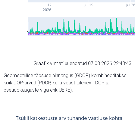
Jul 12
Jul 19
Jul 2
2026
Graafik viimati uuendatud 07.08.2026 22:43:43
Geomeetrilise täpsuse hinnangus (GDOP) kombineeritakse
kõik DOP-arvud (PDOP, kella veast tulenev TDOP ja
pseudokauguste viga ehk UERE).
Tsükli katkestuste arv tuhande vaatluse kohta