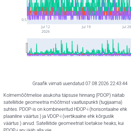
0.5
Jul 12
Jul 19
Jul 2
2026
Graafik viimati uuendatud 07.08.2026 22:43:44
Kolmemõõtmelise asukoha täpsuse hinnang (PDOP) näitab
satelliitide geomeetria mõõtmist vaatluspunkti (tugijaama)
suhtes. PDOP-is on kombineeritud HDOP-i (horisontaalne ehk
plaaniline väärtus ) ja VDOP-i (vertikaalne ehk kõrguslik
väärtus ) arvud. Satelliitide geomeetriat loetakse heaks, kui
PDOP-i arv jääb alla viie.