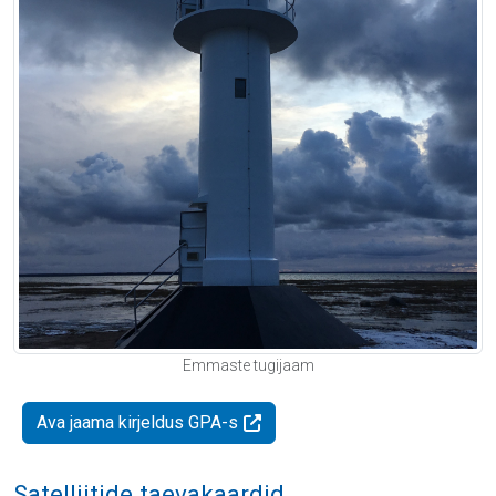
Emmaste tugijaam
Ava jaama kirjeldus GPA-s
Satelliitide taevakaardid