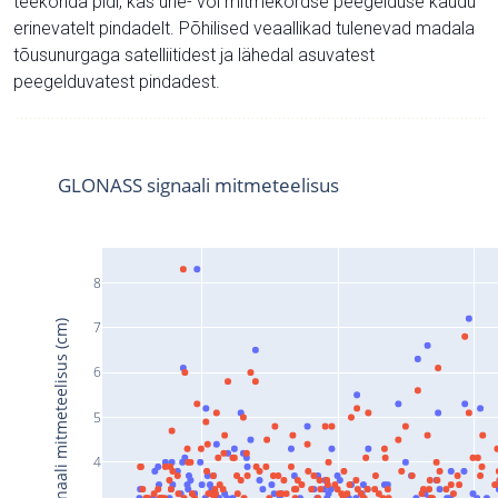
teekonda pidi, kas ühe- või mitmekordse peegelduse kaudu
erinevatelt pindadelt. Põhilised veaallikad tulenevad madala
tõusunurgaga satelliitidest ja lähedal asuvatest
peegelduvatest pindadest.
GLONASS signaali mitmeteelisus
8
Signaali mitmeteelisus (cm)
7
6
5
4