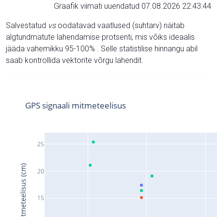
Graafik viimati uuendatud 07.08.2026 22:43:44
Salvestatud
vs
oodatavad vaatlused (suhtarv) näitab
algtundmatute lahendamise protsenti, mis võiks ideaalis
jääda vahemikku 95-100% . Selle statistilise hinnangu abil
saab kontrollida vektorite võrgu lahendit.
GPS signaali mitmeteelisus
25
Signaali mitmeteelisus (cm)
20
15