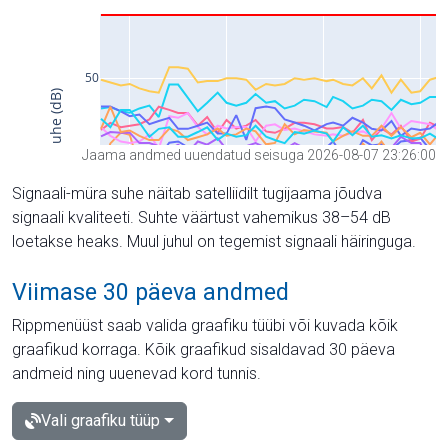
Jaama andmed uuendatud seisuga 2026-08-07 23:26:00
Signaali-müra suhe näitab satelliidilt tugijaama jõudva
signaali kvaliteeti. Suhte väärtust vahemikus 38–54 dB
loetakse heaks. Muul juhul on tegemist signaali häiringuga.
Viimase 30 päeva andmed
Rippmenüüst saab valida graafiku tüübi või kuvada kõik
graafikud korraga. Kõik graafikud sisaldavad 30 päeva
andmeid ning uuenevad kord tunnis.
Vali graafiku tüüp