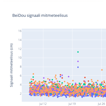
BeiDou signaali mitmeteelisus
16
14
Signaali mitmeteelisus (cm)
12
10
8
6
4
2
Jul 12
Jul 19
Jul 26