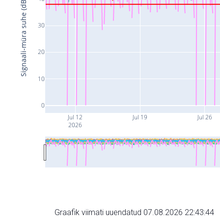
Signaali-müra suhe (dB)
30
20
10
0
Jul 12
Jul 19
Jul 26
2026
Graafik viimati uuendatud 07.08.2026 22:43:44