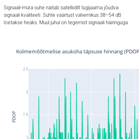
Signaali-müra suhe näitab satelliidilt tugijaama jõudva
signaali kvaliteeti. Suhte väärtust vahemikus 38–54 dB
loetakse heaks. Muul juhul on tegemist signaali häiringuga.
Kolmemõõtmelise asukoha täpsuse hinnang (PDOP
2.5
2
PDOP
1.5
1