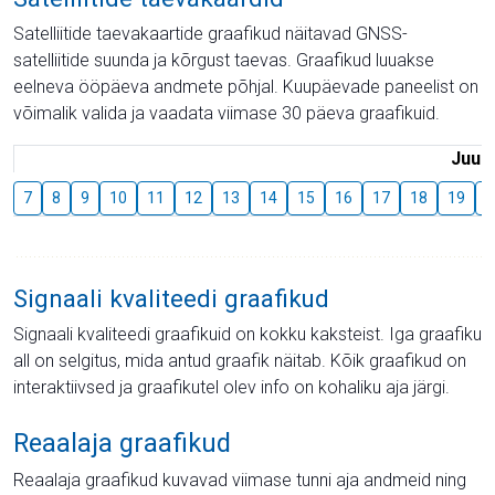
Satelliitide taevakaartide graafikud näitavad GNSS-
satelliitide suunda ja kõrgust taevas. Graafikud luuakse
eelneva ööpäeva andmete põhjal. Kuupäevade paneelist on
võimalik valida ja vaadata viimase 30 päeva graafikuid.
Juuli
7
8
9
10
11
12
13
14
15
16
17
18
19
2
Signaali kvaliteedi graafikud
Signaali kvaliteedi graafikuid on kokku kaksteist. Iga graafiku
all on selgitus, mida antud graafik näitab. Kõik graafikud on
interaktiivsed ja graafikutel olev info on kohaliku aja järgi.
Reaalaja graafikud
Reaalaja graafikud kuvavad viimase tunni aja andmeid ning