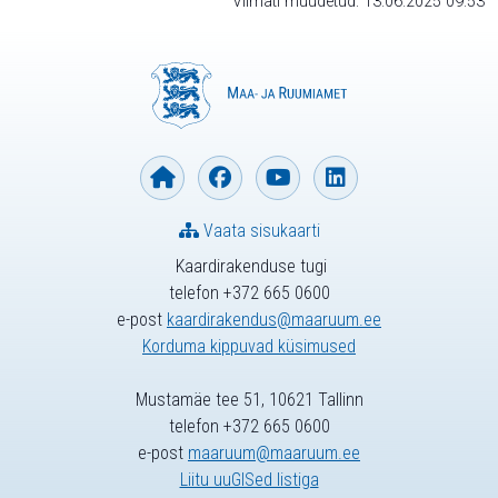
Viimati muudetud: 13.06.2025 09:53
Vaata sisukaarti
Kaardirakenduse tugi
telefon +372 665 0600
e-post
kaardirakendus@maaruum.ee
Korduma kippuvad küsimused
Mustamäe tee 51, 10621 Tallinn
telefon +372 665 0600
e-post
maaruum@maaruum.ee
Liitu uuGISed listiga