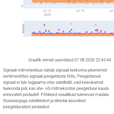
0
Jul 12
Jul 19
Jul
2026
Graafik viimati uuendatud 07.08.2026 22:43:44
Signaali mitmeteelisus näitab signaali teekonna pikenemist
sentimeetrites signaali peegelduste tõttu. Peegeldunud
signaal ei tule tugijaama otse satelliidilt, vaid keerukamat
teekonda pidi, kas ühe- või mitmekordse peegelduse kaudu
erinevatelt pindadelt. Põhilised veaallikad tulenevad madala
tõusunurgaga satelliitidest ja lähedal asuvatest
peegelduvatest pindadest.