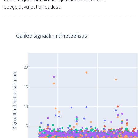
peegelduvatest pindadest.
Galileo signaali mitmeteelisus
20
Signaali mitmeteelisus (cm)
15
10
5