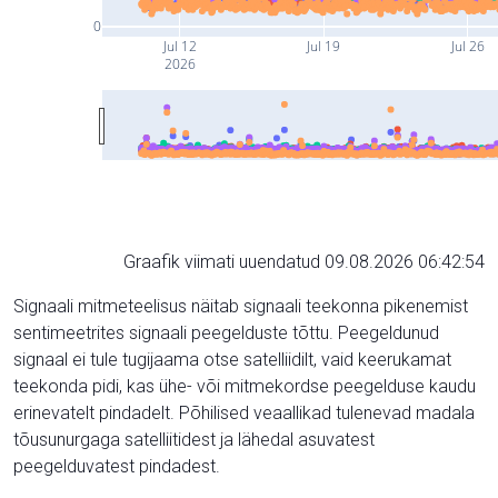
0
Jul 12
Jul 19
Jul 26
2026
Graafik viimati uuendatud 09.08.2026 06:42:54
Signaali mitmeteelisus näitab signaali teekonna pikenemist
sentimeetrites signaali peegelduste tõttu. Peegeldunud
signaal ei tule tugijaama otse satelliidilt, vaid keerukamat
teekonda pidi, kas ühe- või mitmekordse peegelduse kaudu
erinevatelt pindadelt. Põhilised veaallikad tulenevad madala
tõusunurgaga satelliitidest ja lähedal asuvatest
peegelduvatest pindadest.