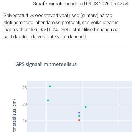
Graafik viimati uuendatud 09.08.2026 06:42:54
Salvestatud
vs
oodatavad vaatlused (suhtarv) näitab
algtundmatute lahendamise protsenti, mis võiks ideaalis
jääda vahemikku 95-100% . Selle statistilise hinnangu abil
saab kontrollida vektorite võrgu lahendit.
GPS signaali mitmeteelisus
25
Signaali mitmeteelisus (cm)
20
15