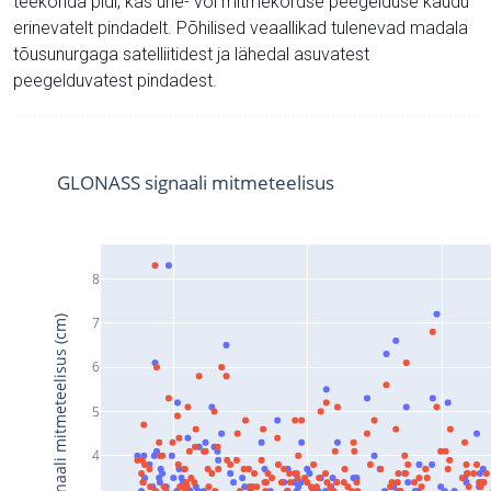
teekonda pidi, kas ühe- või mitmekordse peegelduse kaudu
erinevatelt pindadelt. Põhilised veaallikad tulenevad madala
tõusunurgaga satelliitidest ja lähedal asuvatest
peegelduvatest pindadest.
GLONASS signaali mitmeteelisus
8
Signaali mitmeteelisus (cm)
7
6
5
4