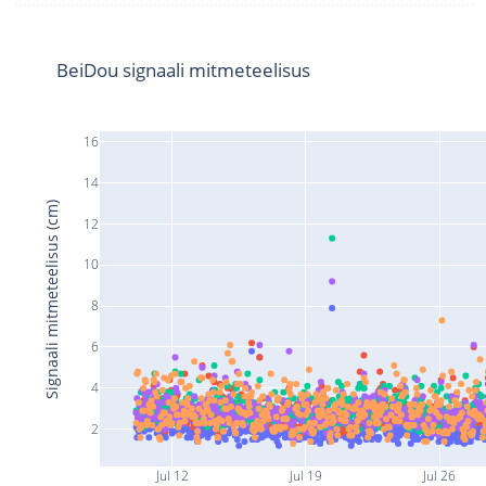
BeiDou signaali mitmeteelisus
16
14
Signaali mitmeteelisus (cm)
12
10
8
6
4
2
Jul 12
Jul 19
Jul 26