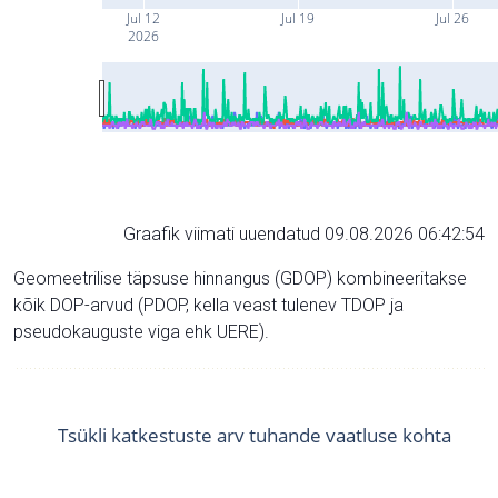
Jul 12
Jul 19
Jul 26
2026
Graafik viimati uuendatud 09.08.2026 06:42:54
Geomeetrilise täpsuse hinnangus (GDOP) kombineeritakse
kõik DOP-arvud (PDOP, kella veast tulenev TDOP ja
pseudokauguste viga ehk UERE).
Tsükli katkestuste arv tuhande vaatluse kohta