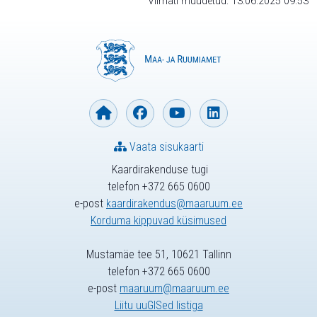
Viimati muudetud: 13.06.2025 09:53
Vaata sisukaarti
Kaardirakenduse tugi
telefon +372 665 0600
e-post
kaardirakendus@maaruum.ee
Korduma kippuvad küsimused
Mustamäe tee 51, 10621 Tallinn
telefon +372 665 0600
e-post
maaruum@maaruum.ee
Liitu uuGISed listiga