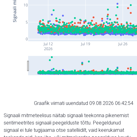
10
5
0
Jul 12
Jul 19
Jul 26
2026
Graafik viimati uuendatud 09.08.2026 06:42:54
Signaali mitmeteelisus näitab signaali teekonna pikenemist
sentimeetrites signaali peegelduste tõttu. Peegeldunud
signaal ei tule tugijaama otse satelliidilt, vaid keerukamat