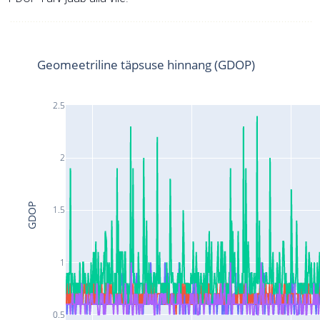
Geomeetriline täpsuse hinnang (GDOP)
2.5
2
GDOP
1.5
1
0.5