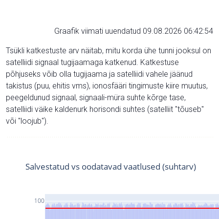
Graafik viimati uuendatud 09.08.2026 06:42:54
Tsükli katkestuste arv näitab, mitu korda ühe tunni jooksul on
satelliidi signaal tugijaamaga katkenud. Katkestuse
põhjuseks võib olla tugijaama ja satelliidi vahele jäänud
takistus (puu, ehitis vms), ionosfääri tingimuste kiire muutus,
peegeldunud signaal, signaali-müra suhte kõrge tase,
satelliidi väike kaldenurk horisondi suhtes (satelliit "tõuseb"
või "loojub").
Salvestatud vs oodatavad vaatlused (suhtarv)
100