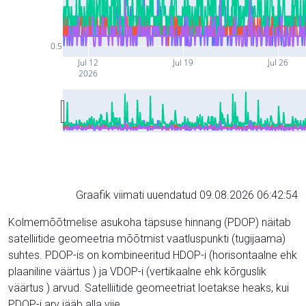
0.5
Jul 12
Jul 19
Jul 26
2026
Graafik viimati uuendatud 09.08.2026 06:42:54
Kolmemõõtmelise asukoha täpsuse hinnang (PDOP) näitab
satelliitide geomeetria mõõtmist vaatluspunkti (tugijaama)
suhtes. PDOP-is on kombineeritud HDOP-i (horisontaalne ehk
plaaniline väärtus ) ja VDOP-i (vertikaalne ehk kõrguslik
väärtus ) arvud. Satelliitide geomeetriat loetakse heaks, kui
PDOP-i arv jääb alla viie.