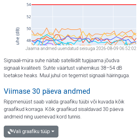
Jaama andmed uuendatud seisuga 2026-08-09 06:52:02
Signaali-müra suhe näitab satelliidilt tugijaama jõudva
signaali kvaliteeti. Suhte väärtust vahemikus 38–54 dB
loetakse heaks. Muul juhul on tegemist signaali häiringuga.
Viimase 30 päeva andmed
Rippmenüüst saab valida graafiku tüübi või kuvada kõik
graafikud korraga. Kõik graafikud sisaldavad 30 päeva
andmeid ning uuenevad kord tunnis.
Vali graafiku tüüp