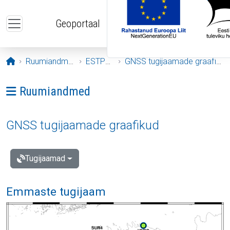
Liigu edasi põhisisu juurde
Geoportaal
Avaleht
Ruumiandmed
ESTPOS
GNSS tugijaamade graafikud
Ava menüü: Ruumiandmed
Ruumiandmed
GNSS tugijaamade graafikud
Tugijaamad
Emmaste tugijaam