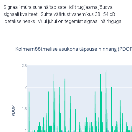
Signaali-müra suhe näitab satelliidilt tugijaama jõudva
signaali kvaliteeti. Suhte väärtust vahemikus 38–54 dB
loetakse heaks. Muul juhul on tegemist signaali häiringuga.
Kolmemõõtmelise asukoha täpsuse hinnang (PDOP
2.5
2
PDOP
1.5
1