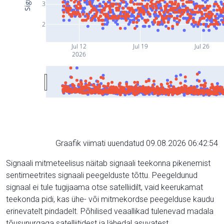
3
2
Jul 12
Jul 19
Jul 26
2026
Graafik viimati uuendatud 09.08.2026 06:42:54
Signaali mitmeteelisus näitab signaali teekonna pikenemist
sentimeetrites signaali peegelduste tõttu. Peegeldunud
signaal ei tule tugijaama otse satelliidilt, vaid keerukamat
teekonda pidi, kas ühe- või mitmekordse peegelduse kaudu
erinevatelt pindadelt. Põhilised veaallikad tulenevad madala
tõusunurgaga satelliitidest ja lähedal asuvatest