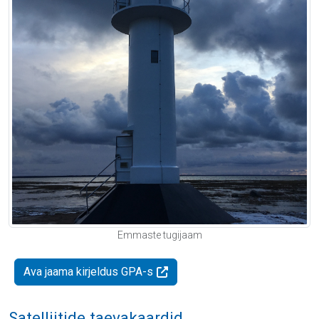
Emmaste tugijaam
Ava jaama kirjeldus GPA-s
Satelliitide taevakaardid