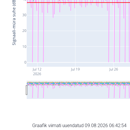
Signaali-müra suhe (dB)
30
20
10
0
Jul 12
Jul 19
Jul 26
2026
Graafik viimati uuendatud 09.08.2026 06:42:54