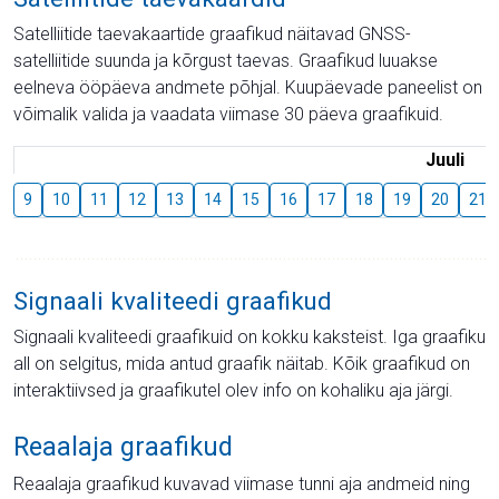
Satelliitide taevakaartide graafikud näitavad GNSS-
satelliitide suunda ja kõrgust taevas. Graafikud luuakse
eelneva ööpäeva andmete põhjal. Kuupäevade paneelist on
võimalik valida ja vaadata viimase 30 päeva graafikuid.
Juuli
9
10
11
12
13
14
15
16
17
18
19
20
21
Signaali kvaliteedi graafikud
Signaali kvaliteedi graafikuid on kokku kaksteist. Iga graafiku
all on selgitus, mida antud graafik näitab. Kõik graafikud on
interaktiivsed ja graafikutel olev info on kohaliku aja järgi.
Reaalaja graafikud
Reaalaja graafikud kuvavad viimase tunni aja andmeid ning