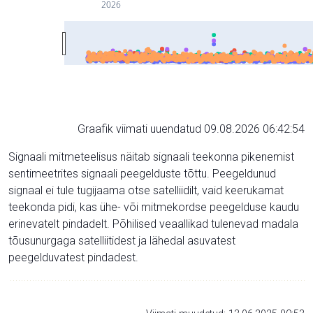
2026
Graafik viimati uuendatud 09.08.2026 06:42:54
Signaali mitmeteelisus näitab signaali teekonna pikenemist
sentimeetrites signaali peegelduste tõttu. Peegeldunud
signaal ei tule tugijaama otse satelliidilt, vaid keerukamat
teekonda pidi, kas ühe- või mitmekordse peegelduse kaudu
erinevatelt pindadelt. Põhilised veaallikad tulenevad madala
tõusunurgaga satelliitidest ja lähedal asuvatest
peegelduvatest pindadest.