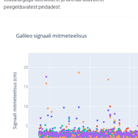
peegelduvatest pindadest.
Galileo signaali mitmeteelisus
20
Signaali mitmeteelisus (cm)
15
10
5