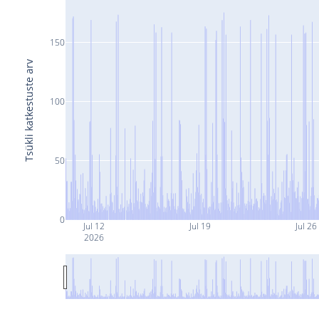
150
Tsükli katkestuste arv
100
50
0
Jul 12
Jul 19
Jul 26
2026