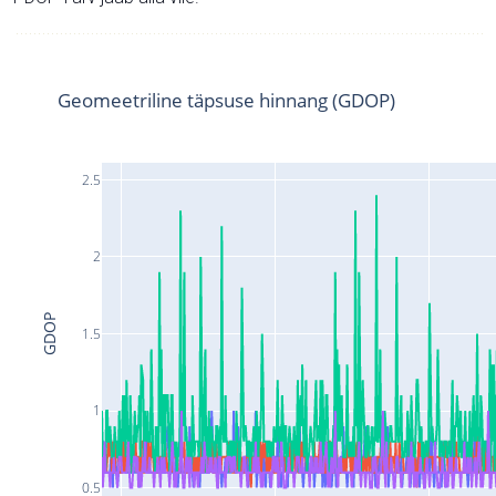
Geomeetriline täpsuse hinnang (GDOP)
2.5
2
GDOP
1.5
1
0.5