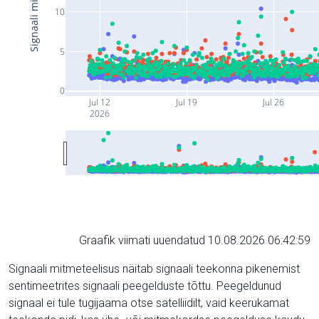
10
5
0
Jul 12
Jul 19
Jul 26
2026
Graafik viimati uuendatud 10.08.2026 06:42:59
Signaali mitmeteelisus näitab signaali teekonna pikenemist
sentimeetrites signaali peegelduste tõttu. Peegeldunud
signaal ei tule tugijaama otse satelliidilt, vaid keerukamat