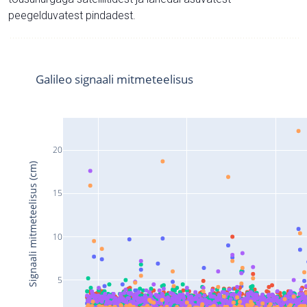
peegelduvatest pindadest.
Galileo signaali mitmeteelisus
20
Signaali mitmeteelisus (cm)
15
10
5