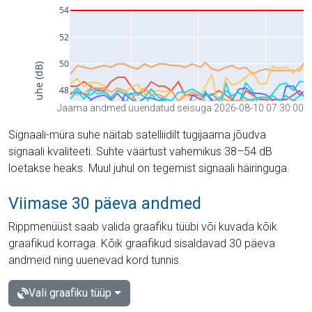
Jaama andmed uuendatud seisuga 2026-08-10 07:30:00
Signaali-müra suhe näitab satelliidilt tugijaama jõudva
signaali kvaliteeti. Suhte väärtust vahemikus 38–54 dB
loetakse heaks. Muul juhul on tegemist signaali häiringuga.
Viimase 30 päeva andmed
Rippmenüüst saab valida graafiku tüübi või kuvada kõik
graafikud korraga. Kõik graafikud sisaldavad 30 päeva
andmeid ning uuenevad kord tunnis.
Vali graafiku tüüp