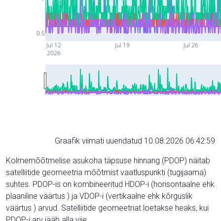
0.5
Jul 12
Jul 19
Jul 26
2026
Graafik viimati uuendatud 10.08.2026 06:42:59
Kolmemõõtmelise asukoha täpsuse hinnang (PDOP) näitab
satelliitide geomeetria mõõtmist vaatluspunkti (tugijaama)
suhtes. PDOP-is on kombineeritud HDOP-i (horisontaalne ehk
plaaniline väärtus ) ja VDOP-i (vertikaalne ehk kõrguslik
väärtus ) arvud. Satelliitide geomeetriat loetakse heaks, kui
PDOP-i arv jääb alla viie.