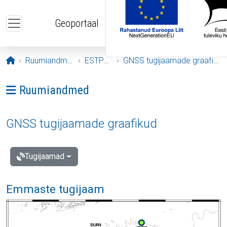
Liigu edasi põhisisu juurde
Geoportaal
Avaleht
Ruumiandmed
ESTPOS
GNSS tugijaamade graafikud
Ava menüü: Ruumiandmed
Ruumiandmed
GNSS tugijaamade graafikud
Tugijaamad
Emmaste tugijaam