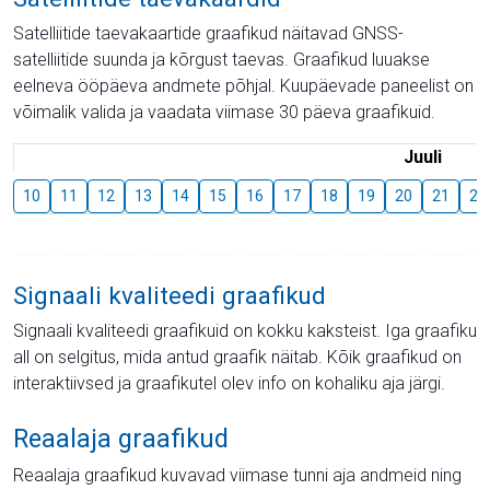
Satelliitide taevakaartide graafikud näitavad GNSS-
satelliitide suunda ja kõrgust taevas. Graafikud luuakse
eelneva ööpäeva andmete põhjal. Kuupäevade paneelist on
võimalik valida ja vaadata viimase 30 päeva graafikuid.
Juuli
10
11
12
13
14
15
16
17
18
19
20
21
22
Signaali kvaliteedi graafikud
Signaali kvaliteedi graafikuid on kokku kaksteist. Iga graafiku
all on selgitus, mida antud graafik näitab. Kõik graafikud on
interaktiivsed ja graafikutel olev info on kohaliku aja järgi.
Reaalaja graafikud
Reaalaja graafikud kuvavad viimase tunni aja andmeid ning