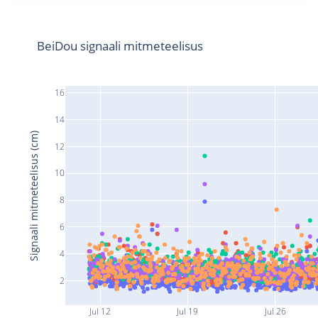
BeiDou signaali mitmeteelisus
16
14
Signaali mitmeteelisus (cm)
12
10
8
6
4
2
Jul 12
Jul 19
Jul 26