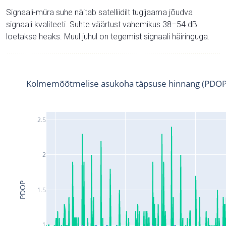
Signaali-müra suhe näitab satelliidilt tugijaama jõudva
signaali kvaliteeti. Suhte väärtust vahemikus 38–54 dB
loetakse heaks. Muul juhul on tegemist signaali häiringuga.
Kolmemõõtmelise asukoha täpsuse hinnang (PDOP
2.5
2
PDOP
1.5
1