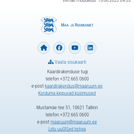
Viimati muudetud: 13.06.2025 09:53
Vaata sisukaarti
Kaardirakenduse tugi
telefon +372 665 0600
e-post
kaardirakendus@maaruum.ee
Korduma kippuvad küsimused
Mustamäe tee 51, 10621 Tallinn
telefon +372 665 0600
e-post
maaruum@maaruum.ee
Liitu uuGISed listiga