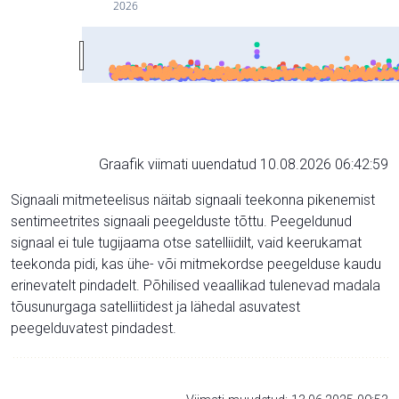
2026
Graafik viimati uuendatud 10.08.2026 06:42:59
Signaali mitmeteelisus näitab signaali teekonna pikenemist
sentimeetrites signaali peegelduste tõttu. Peegeldunud
signaal ei tule tugijaama otse satelliidilt, vaid keerukamat
teekonda pidi, kas ühe- või mitmekordse peegelduse kaudu
erinevatelt pindadelt. Põhilised veaallikad tulenevad madala
tõusunurgaga satelliitidest ja lähedal asuvatest
peegelduvatest pindadest.