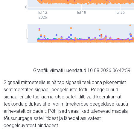
0
Jul 12
Jul 19
Jul 26
2026
Graafik viimati uuendatud 10.08.2026 06:42:59
Signaali mitmeteelisus näitab signaali teekonna pikenemist
sentimeetrites signaali peegelduste tõttu. Peegeldunud
signaal ei tule tugijaama otse satelliidilt, vaid keerukamat
teekonda pidi, kas ühe- või mitmekordse peegelduse kaudu
erinevatelt pindadelt. Põhilised veaallikad tulenevad madala
tõusunurgaga satelliitidest ja lähedal asuvatest
peegelduvatest pindadest.