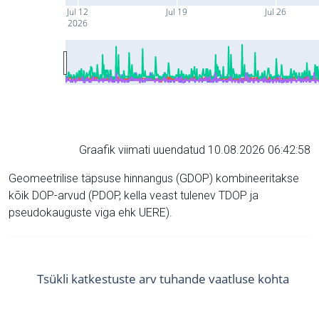
Jul 12
Jul 19
Jul 26
2026
Graafik viimati uuendatud 10.08.2026 06:42:58
Geomeetrilise täpsuse hinnangus (GDOP) kombineeritakse
kõik DOP-arvud (PDOP, kella veast tulenev TDOP ja
pseudokauguste viga ehk UERE).
Tsükli katkestuste arv tuhande vaatluse kohta