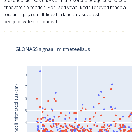
teekonda pidi, kas ühe- või mitmekordse peegelduse kaudu
erinevatelt pindadelt. Põhilised veaallikad tulenevad madala
tõusunurgaga satelliitidest ja lähedal asuvatest
peegelduvatest pindadest.
GLONASS signaali mitmeteelisus
8
Signaali mitmeteelisus (cm)
7
6
5
4