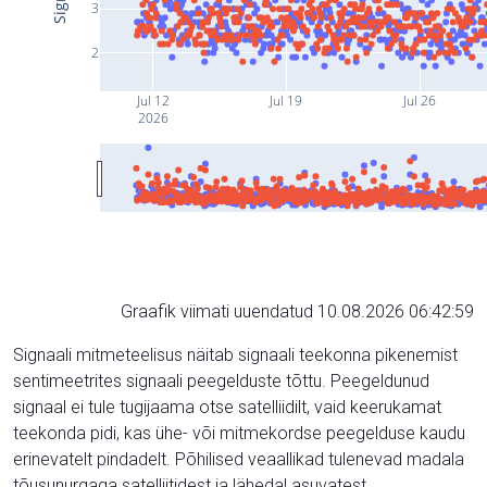
3
2
Jul 12
Jul 19
Jul 26
2026
Graafik viimati uuendatud 10.08.2026 06:42:59
Signaali mitmeteelisus näitab signaali teekonna pikenemist
sentimeetrites signaali peegelduste tõttu. Peegeldunud
signaal ei tule tugijaama otse satelliidilt, vaid keerukamat
teekonda pidi, kas ühe- või mitmekordse peegelduse kaudu
erinevatelt pindadelt. Põhilised veaallikad tulenevad madala
tõusunurgaga satelliitidest ja lähedal asuvatest