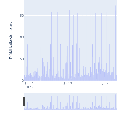
150
Tsükli katkestuste arv
100
50
0
Jul 12
Jul 19
Jul 26
2026