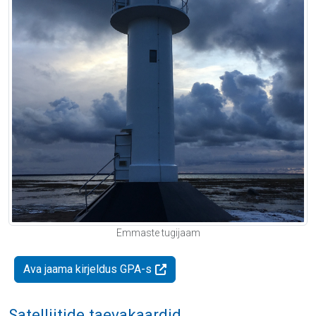
Emmaste tugijaam
Ava jaama kirjeldus GPA-s
Satelliitide taevakaardid