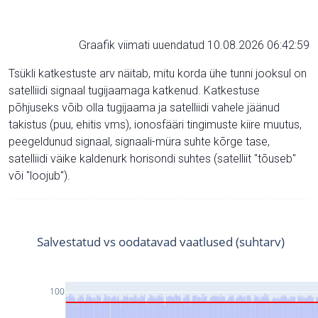
Graafik viimati uuendatud 10.08.2026 06:42:59
Tsükli katkestuste arv näitab, mitu korda ühe tunni jooksul on
satelliidi signaal tugijaamaga katkenud. Katkestuse
põhjuseks võib olla tugijaama ja satelliidi vahele jäänud
takistus (puu, ehitis vms), ionosfääri tingimuste kiire muutus,
peegeldunud signaal, signaali-müra suhte kõrge tase,
satelliidi väike kaldenurk horisondi suhtes (satelliit "tõuseb"
või "loojub").
Salvestatud vs oodatavad vaatlused (suhtarv)
100