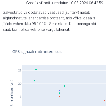
Graafik viimati uuendatud 10.08.2026 06:42:59
Salvestatud
vs
oodatavad vaatlused (suhtarv) näitab
algtundmatute lahendamise protsenti, mis võiks ideaalis
jääda vahemikku 95-100% . Selle statistilise hinnangu abil
saab kontrollida vektorite võrgu lahendit.
GPS signaali mitmeteelisus
25
Signaali mitmeteelisus (cm)
20
15