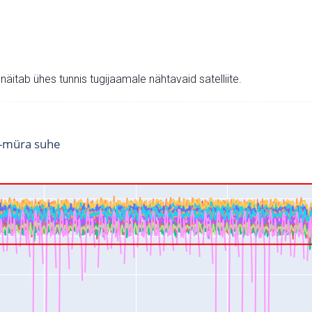
v näitab ühes tunnis tugijaamale nähtavaid satelliite.
i-müra suhe