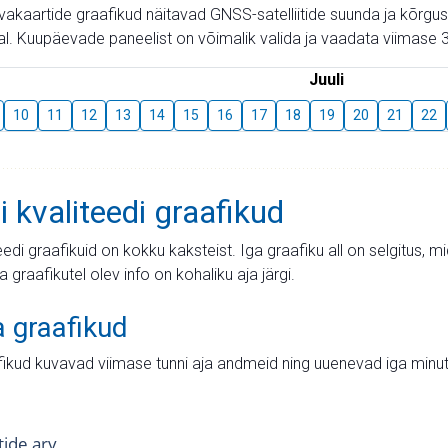
aevakaartide graafikud näitavad GNSS-satelliitide suunda ja kõr
l. Kuupäevade paneelist on võimalik valida ja vaadata viimase 3
Juuli
10
11
12
13
14
15
16
17
18
19
20
21
22
i kvaliteedi graafikud
teedi graafikuid on kokku kaksteist. Iga graafiku all on selgitus, 
ja graafikutel olev info on kohaliku aja järgi.
a graafikud
fikud kuvavad viimase tunni aja andmeid ning uuenevad iga minut