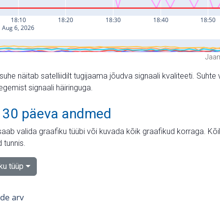
Jaam
suhe näitab satelliidilt tugijaama jõudva signaali kvaliteeti. Su
tegemist signaali häiringuga.
 30 päeva andmed
aab valida graafiku tüübi või kuvada kõik graafikud korraga. Kõ
 tunnis.
iku tüüp
tide arv