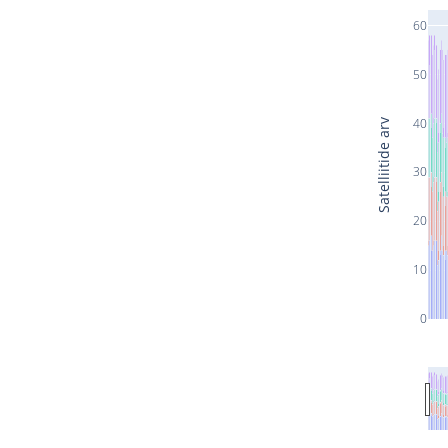
60
50
40
Satelliitide arv
30
20
10
0