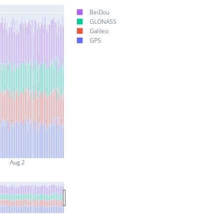
BeiDou
GLONASS
Galileo
GPS
Aug 2