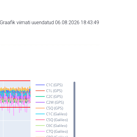
Graafik viimati uuendatud 06.08.2026 18:43:49
C1C (GPS)
C1L (GPS)
C2C (GPS)
C2W (GPS)
C5Q (GPS)
C1C (Galileo)
C5Q (Galileo)
C6C (Galileo)
C7Q (Galileo)