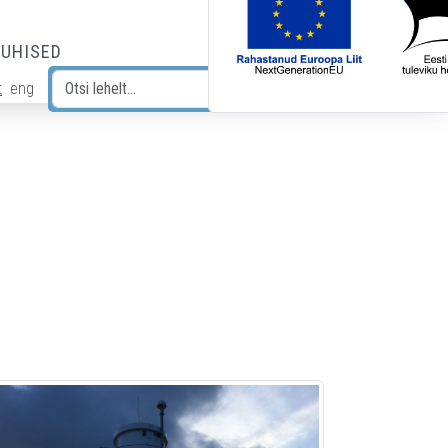
JUHISED
t
eng
Otsi