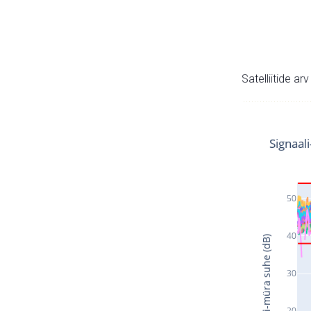
Satelliitide ar
Signaal
50
40
Signaali-müra suhe (dB)
30
20