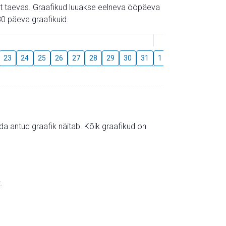
gust taevas. Graafikud luuakse eelneva ööpäeva
0 päeva graafikuid.
August
23
24
25
26
27
28
29
30
31
1
2
3
4
5
mida antud graafik näitab. Kõik graafikud on
.