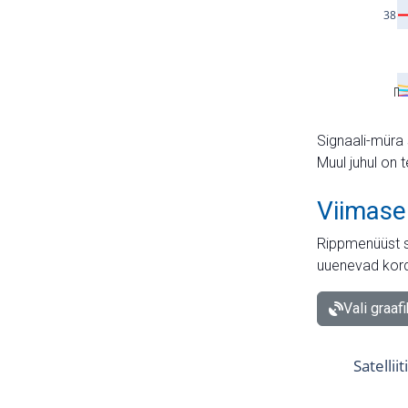
Signaali-müra 
Muul juhul on 
Viimase
Rippmenüüst s
uuenevad kord
Vali graaf
Satellii