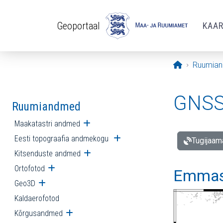
Liigu edasi põhisisu juurde
Geoportaal
KAA
Avaleht
Ruumia
GNSS 
Ruumiandmed
Maakatastri andmed
Ava alammenüü
Eesti topograafia andmekogu
Ava alammenüü
Tugijaam
Kitsenduste andmed
Ava alammenüü
Ortofotod
Ava alammenüü
Emmast
Geo3D
Ava alammenüü
Kaldaerofotod
Kõrgusandmed
Ava alammenüü