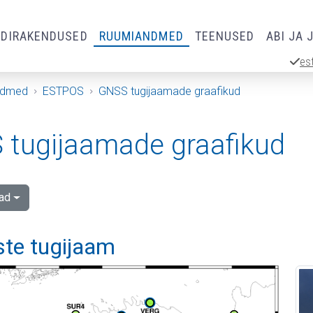
RDIRAKENDUSED
RUUMIANDMED
TEENUSED
ABI JA 
es
ndmed
ESTPOS
GNSS tugijaamade graafikud
tugijaamade graafikud
ad
e tugijaam