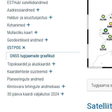
ESTHubi satelliidiandmed
Aadressiandmed
Ava alammenüü
Haldus- ja asustusjaotus
Ava alammenüü
Kohanimed
Ava alammenüü
Mullastiku kaart
Ava alammenüü
Geodeetilised andmed
Ava alammenüü
ESTPOS
Ava alammenüü
GNSS tugijaamade graafikud
Topokaardid ja aluskaardid
Ava alammenüü
Kaardilehtede süsteemid
Ava alammenüü
Planeeringute andmed
Tugijaama s
Kinnisvara tehingute andmebaas
Ava alammenüü
30 päeva kaardi väljakutse 2024
Ava alammenüü
Satelli