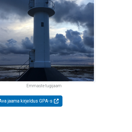
Emmaste tugijaam
Ava jaama kirjeldus GPA-s