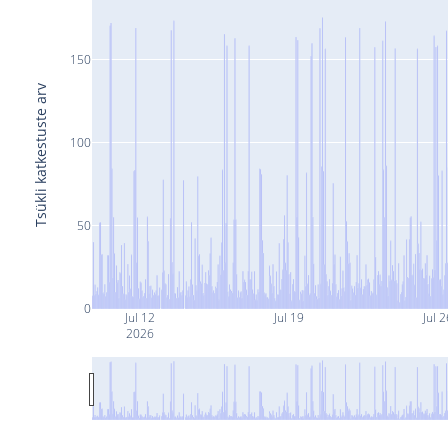
150
Tsükli katkestuste arv
100
50
0
Jul 12
Jul 19
Jul 2
2026