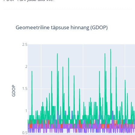
Geomeetriline täpsuse hinnang (GDOP)
2.5
2
GDOP
1.5
1
0.5