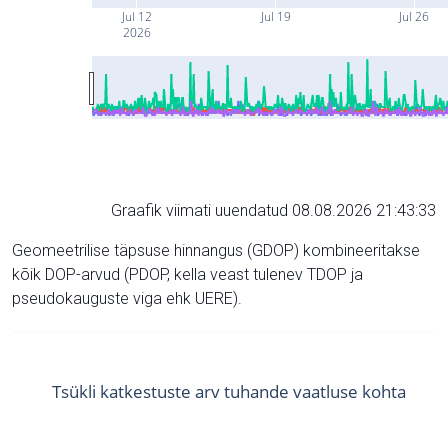
Jul 12
Jul 19
Jul 26
2026
Graafik viimati uuendatud 08.08.2026 21:43:33
Geomeetrilise täpsuse hinnangus (GDOP) kombineeritakse
kõik DOP-arvud (PDOP, kella veast tulenev TDOP ja
pseudokauguste viga ehk UERE).
Tsükli katkestuste arv tuhande vaatluse kohta