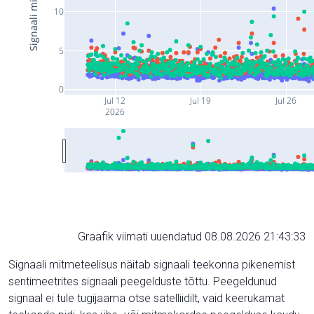
10
5
0
Jul 12
Jul 19
Jul 26
2026
Graafik viimati uuendatud 08.08.2026 21:43:33
Signaali mitmeteelisus näitab signaali teekonna pikenemist
sentimeetrites signaali peegelduste tõttu. Peegeldunud
signaal ei tule tugijaama otse satelliidilt, vaid keerukamat