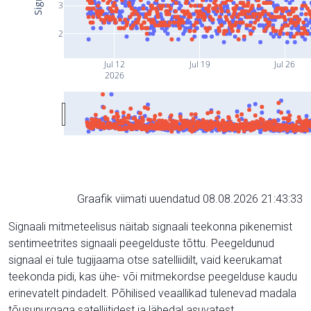
3
2
Jul 12
Jul 19
Jul 26
2026
Graafik viimati uuendatud 08.08.2026 21:43:33
Signaali mitmeteelisus näitab signaali teekonna pikenemist
sentimeetrites signaali peegelduste tõttu. Peegeldunud
signaal ei tule tugijaama otse satelliidilt, vaid keerukamat
teekonda pidi, kas ühe- või mitmekordse peegelduse kaudu
erinevatelt pindadelt. Põhilised veaallikad tulenevad madala
tõusunurgaga satelliitidest ja lähedal asuvatest