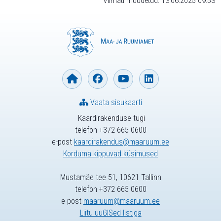
Viimati muudetud: 13.06.2025 09:53
Vaata sisukaarti
Kaardirakenduse tugi
telefon +372 665 0600
e-post
kaardirakendus@maaruum.ee
Korduma kippuvad küsimused
Mustamäe tee 51, 10621 Tallinn
telefon +372 665 0600
e-post
maaruum@maaruum.ee
Liitu uuGISed listiga