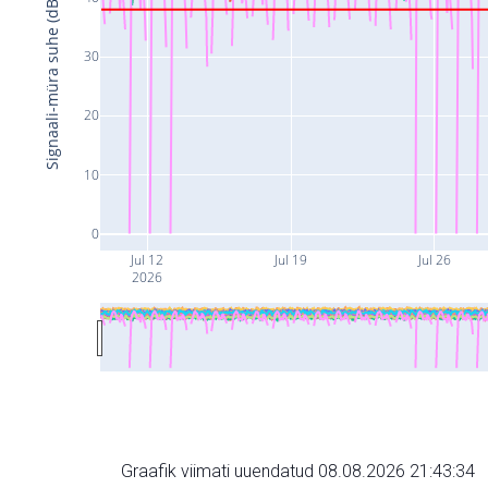
Signaali-müra suhe (dB)
30
20
10
0
Jul 12
Jul 19
Jul 26
2026
Graafik viimati uuendatud 08.08.2026 21:43:34