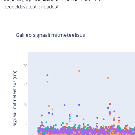
peegelduvatest pindadest.
Galileo signaali mitmeteelisus
20
Signaali mitmeteelisus (cm)
15
10
5