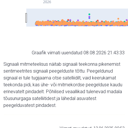
2026
Graafik viimati uuendatud 08.08.2026 21:43:33
Signaali mitmeteelisus näitab signaali teekonna pikenemist
sentimeetrites signaali peegelduste tõttu. Peegeldunud
signaal ei tule tugijaama otse satelliidilt, vaid keerukamat
teekonda pidi, kas ühe- või mitmekordse peegelduse kaudu
erinevatelt pindadelt. Põhilised veaallikad tulenevad madala
tõusunurgaga satelliitidest ja lähedal asuvatest
peegelduvatest pindadest.