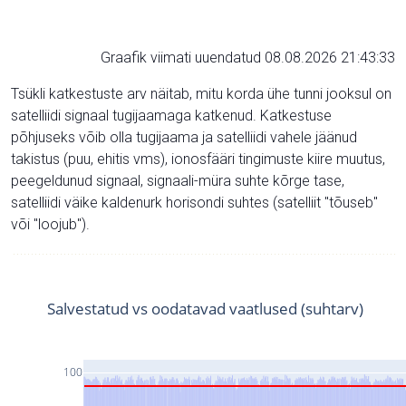
Graafik viimati uuendatud 08.08.2026 21:43:33
Tsükli katkestuste arv näitab, mitu korda ühe tunni jooksul on
satelliidi signaal tugijaamaga katkenud. Katkestuse
põhjuseks võib olla tugijaama ja satelliidi vahele jäänud
takistus (puu, ehitis vms), ionosfääri tingimuste kiire muutus,
peegeldunud signaal, signaali-müra suhte kõrge tase,
satelliidi väike kaldenurk horisondi suhtes (satelliit "tõuseb"
või "loojub").
Salvestatud vs oodatavad vaatlused (suhtarv)
100