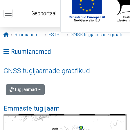
Liigu edasi põhisisu juurde
Geoportaal
Avaleht
Ruumiandmed
ESTPOS
GNSS tugijaamade graafikud
Ava menüü: Ruumiandmed
Ruumiandmed
GNSS tugijaamade graafikud
Tugijaamad
Emmaste tugijaam