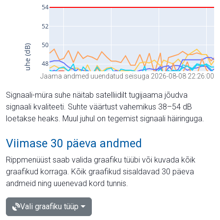
Jaama andmed uuendatud seisuga 2026-08-08 22:26:00
Signaali-müra suhe näitab satelliidilt tugijaama jõudva
signaali kvaliteeti. Suhte väärtust vahemikus 38–54 dB
loetakse heaks. Muul juhul on tegemist signaali häiringuga.
Viimase 30 päeva andmed
Rippmenüüst saab valida graafiku tüübi või kuvada kõik
graafikud korraga. Kõik graafikud sisaldavad 30 päeva
andmeid ning uuenevad kord tunnis.
Vali graafiku tüüp