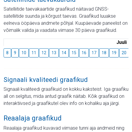
Satelliitide taevakaartide graafikud näitavad GNSS-
satelliitide suunda ja kõrgust taevas. Graafikud luuakse
eelneva ööpäeva andmete põhjal. Kuupäevade paneelist on
võimalik valida ja vaadata viimase 30 päeva graafikuid.
Juuli
8
9
10
11
12
13
14
15
16
17
18
19
20
Signaali kvaliteedi graafikud
Signaali kvaliteedi graafikuid on kokku kaksteist. Iga graafiku
all on selgitus, mida antud graafik näitab. Kõik graafikud on
interaktiivsed ja graafikutel olev info on kohaliku aja järgi.
Reaalaja graafikud
Reaalaja graafikud kuvavad viimase tunni aja andmeid ning