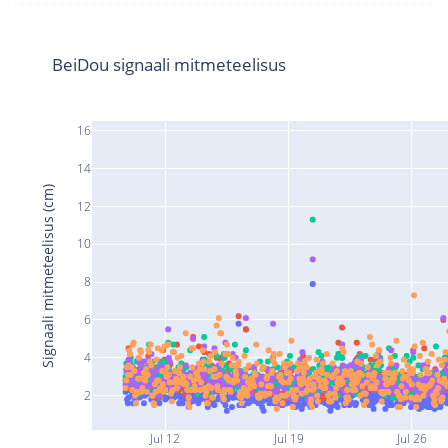
BeiDou signaali mitmeteelisus
16
14
Signaali mitmeteelisus (cm)
12
10
8
6
4
2
Jul 12
Jul 19
Jul 26