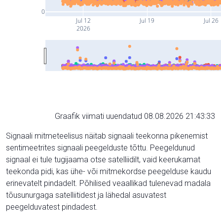
0
Jul 12
Jul 19
Jul 26
2026
Graafik viimati uuendatud 08.08.2026 21:43:33
Signaali mitmeteelisus näitab signaali teekonna pikenemist
sentimeetrites signaali peegelduste tõttu. Peegeldunud
signaal ei tule tugijaama otse satelliidilt, vaid keerukamat
teekonda pidi, kas ühe- või mitmekordse peegelduse kaudu
erinevatelt pindadelt. Põhilised veaallikad tulenevad madala
tõusunurgaga satelliitidest ja lähedal asuvatest
peegelduvatest pindadest.