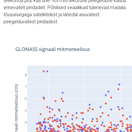
teekonda pidi, kas ühe- või mitmekordse peegelduse kaudu
erinevatelt pindadelt. Põhilised veaallikad tulenevad madala
tõusunurgaga satelliitidest ja lähedal asuvatest
peegelduvatest pindadest.
GLONASS signaali mitmeteelisus
8
Signaali mitmeteelisus (cm)
7
6
5
4