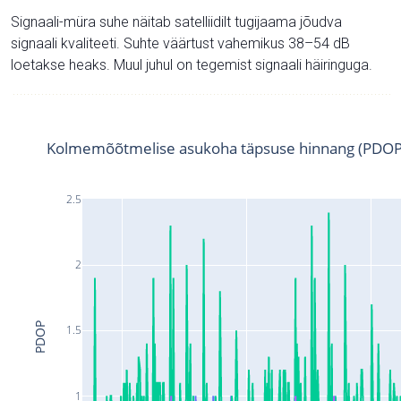
Signaali-müra suhe näitab satelliidilt tugijaama jõudva
signaali kvaliteeti. Suhte väärtust vahemikus 38–54 dB
loetakse heaks. Muul juhul on tegemist signaali häiringuga.
Kolmemõõtmelise asukoha täpsuse hinnang (PDOP
2.5
2
PDOP
1.5
1