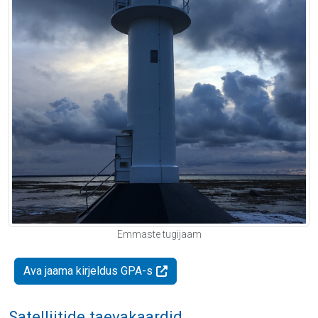
Emmaste tugijaam
Ava jaama kirjeldus GPA-s
Satelliitide taevakaardid