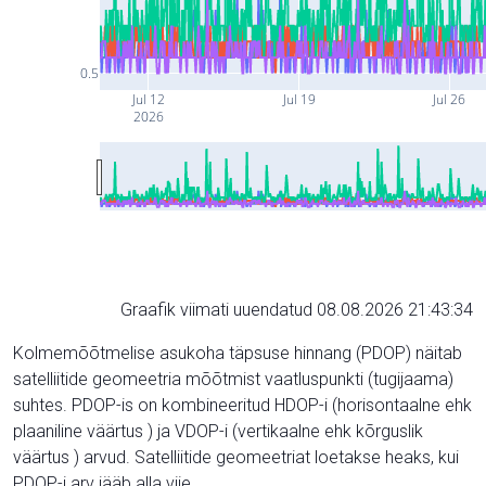
0.5
Jul 12
Jul 19
Jul 26
2026
Graafik viimati uuendatud 08.08.2026 21:43:34
Kolmemõõtmelise asukoha täpsuse hinnang (PDOP) näitab
satelliitide geomeetria mõõtmist vaatluspunkti (tugijaama)
suhtes. PDOP-is on kombineeritud HDOP-i (horisontaalne ehk
plaaniline väärtus ) ja VDOP-i (vertikaalne ehk kõrguslik
väärtus ) arvud. Satelliitide geomeetriat loetakse heaks, kui
PDOP-i arv jääb alla viie.