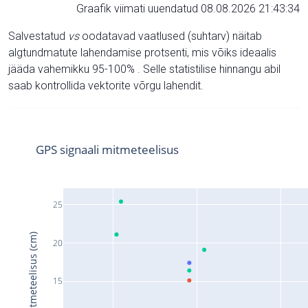
Graafik viimati uuendatud 08.08.2026 21:43:34
Salvestatud
vs
oodatavad vaatlused (suhtarv) näitab
algtundmatute lahendamise protsenti, mis võiks ideaalis
jääda vahemikku 95-100% . Selle statistilise hinnangu abil
saab kontrollida vektorite võrgu lahendit.
GPS signaali mitmeteelisus
25
Signaali mitmeteelisus (cm)
20
15