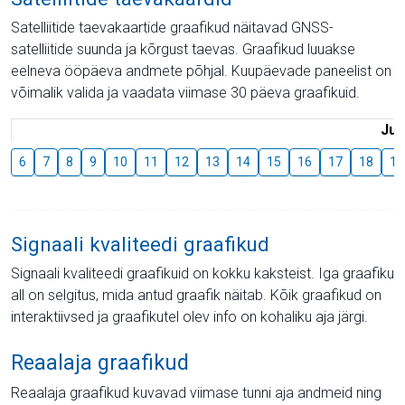
Satelliitide taevakaartide graafikud näitavad GNSS-
satelliitide suunda ja kõrgust taevas. Graafikud luuakse
eelneva ööpäeva andmete põhjal. Kuupäevade paneelist on
võimalik valida ja vaadata viimase 30 päeva graafikuid.
Juu
6
7
8
9
10
11
12
13
14
15
16
17
18
19
Signaali kvaliteedi graafikud
Signaali kvaliteedi graafikuid on kokku kaksteist. Iga graafiku
all on selgitus, mida antud graafik näitab. Kõik graafikud on
interaktiivsed ja graafikutel olev info on kohaliku aja järgi.
Reaalaja graafikud
Reaalaja graafikud kuvavad viimase tunni aja andmeid ning