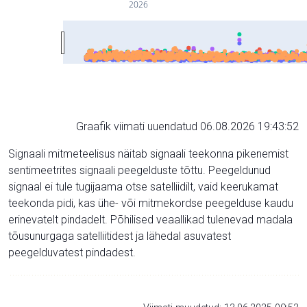
2026
Graafik viimati uuendatud 06.08.2026 19:43:52
Signaali mitmeteelisus näitab signaali teekonna pikenemist
sentimeetrites signaali peegelduste tõttu. Peegeldunud
signaal ei tule tugijaama otse satelliidilt, vaid keerukamat
teekonda pidi, kas ühe- või mitmekordse peegelduse kaudu
erinevatelt pindadelt. Põhilised veaallikad tulenevad madala
tõusunurgaga satelliitidest ja lähedal asuvatest
peegelduvatest pindadest.