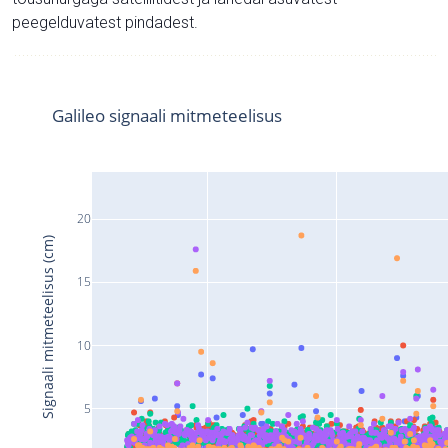
peegelduvatest pindadest.
Galileo signaali mitmeteelisus
20
Signaali mitmeteelisus (cm)
15
10
5