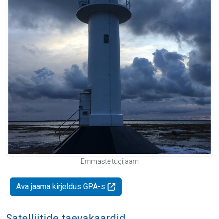
Emmaste tugijaam
Ava jaama kirjeldus GPA-s
Satelliitide taevakaardid