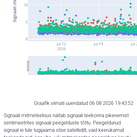
10
5
0
Jul 12
Jul 19
Jul
2026
Graafik viimati uuendatud 06.08.2026 19:43:52
Signaali mitmeteelisus näitab signaali teekonna pikenemist
sentimeetrites signaali peegelduste tõttu. Peegeldunud
signaal ei tule tugijaama otse satelliidilt, vaid keerukamat