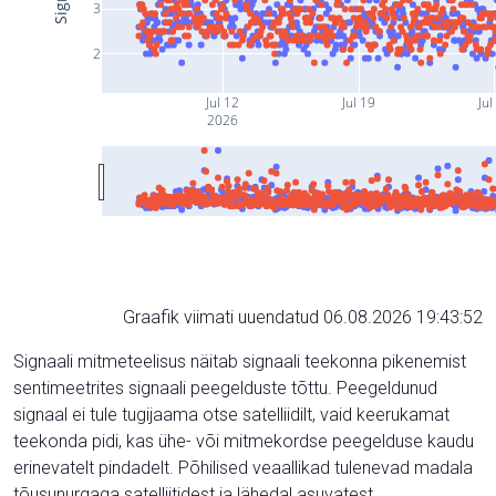
3
2
Jul 12
Jul 19
Jul
2026
Graafik viimati uuendatud 06.08.2026 19:43:52
Signaali mitmeteelisus näitab signaali teekonna pikenemist
sentimeetrites signaali peegelduste tõttu. Peegeldunud
signaal ei tule tugijaama otse satelliidilt, vaid keerukamat
teekonda pidi, kas ühe- või mitmekordse peegelduse kaudu
erinevatelt pindadelt. Põhilised veaallikad tulenevad madala
tõusunurgaga satelliitidest ja lähedal asuvatest