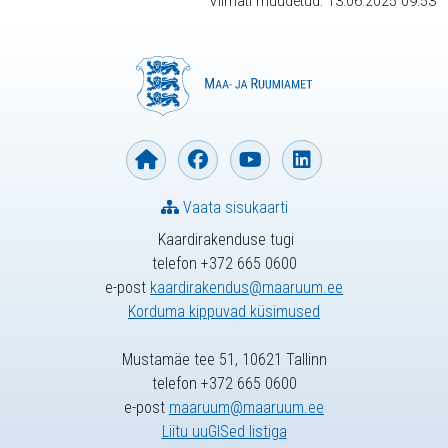
Viimati muudetud: 13.06.2025 09:53
Vaata sisukaarti
Kaardirakenduse tugi
telefon +372 665 0600
e-post
kaardirakendus@maaruum.ee
Korduma kippuvad küsimused
Mustamäe tee 51, 10621 Tallinn
telefon +372 665 0600
e-post
maaruum@maaruum.ee
Liitu uuGISed listiga