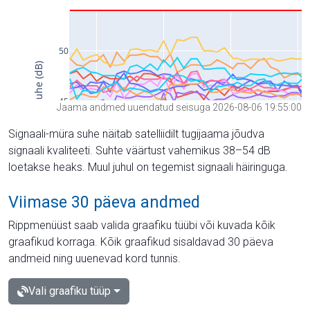
Jaama andmed uuendatud seisuga 2026-08-06 19:55:00
Signaali-müra suhe näitab satelliidilt tugijaama jõudva
signaali kvaliteeti. Suhte väärtust vahemikus 38–54 dB
loetakse heaks. Muul juhul on tegemist signaali häiringuga.
Viimase 30 päeva andmed
Rippmenüüst saab valida graafiku tüübi või kuvada kõik
graafikud korraga. Kõik graafikud sisaldavad 30 päeva
andmeid ning uuenevad kord tunnis.
Vali graafiku tüüp