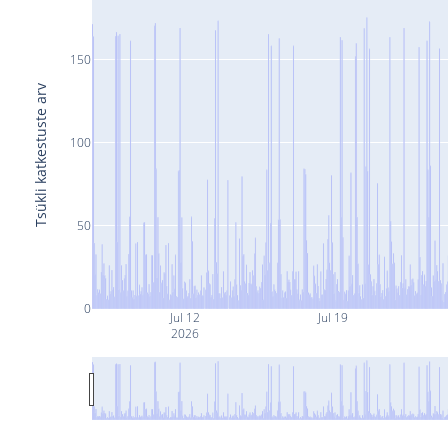
150
Tsükli katkestuste arv
100
50
0
Jul 12
Jul 19
2026