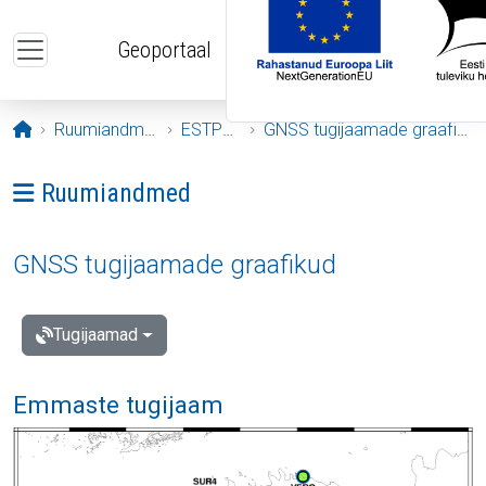
Liigu edasi põhisisu juurde
Geoportaal
Avaleht
Ruumiandmed
ESTPOS
GNSS tugijaamade graafikud
Ava menüü: Ruumiandmed
Ruumiandmed
GNSS tugijaamade graafikud
Tugijaamad
Emmaste tugijaam