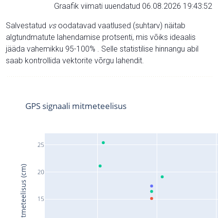
Graafik viimati uuendatud 06.08.2026 19:43:52
Salvestatud
vs
oodatavad vaatlused (suhtarv) näitab
algtundmatute lahendamise protsenti, mis võiks ideaalis
jääda vahemikku 95-100% . Selle statistilise hinnangu abil
saab kontrollida vektorite võrgu lahendit.
GPS signaali mitmeteelisus
25
Signaali mitmeteelisus (cm)
20
15