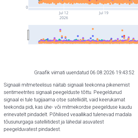
0
Jul 12
Jul 19
2026
Graafik viimati uuendatud 06.08.2026 19:43:52
Signaali mitmeteelisus näitab signaali teekonna pikenemist
sentimeetrites signaali peegelduste tõttu. Peegeldunud
signaal ei tule tugijaama otse satelliidilt, vaid keerukamat
teekonda pidi, kas ühe- või mitmekordse peegelduse kaudu
erinevatelt pindadelt. Põhilised veaallikad tulenevad madala
tõusunurgaga satelliitidest ja lähedal asuvatest
peegelduvatest pindadest.