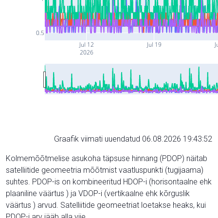
0.5
Jul 12
Jul 19
J
2026
Graafik viimati uuendatud 06.08.2026 19:43:52
Kolmemõõtmelise asukoha täpsuse hinnang (PDOP) näitab
satelliitide geomeetria mõõtmist vaatluspunkti (tugijaama)
suhtes. PDOP-is on kombineeritud HDOP-i (horisontaalne ehk
plaaniline väärtus ) ja VDOP-i (vertikaalne ehk kõrguslik
väärtus ) arvud. Satelliitide geomeetriat loetakse heaks, kui
PDOP-i arv jääb alla viie.