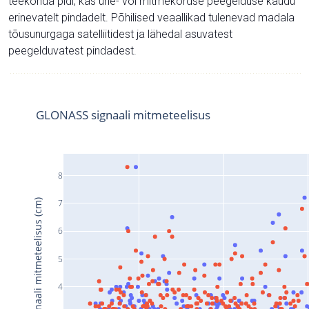
teekonda pidi, kas ühe- või mitmekordse peegelduse kaudu
erinevatelt pindadelt. Põhilised veaallikad tulenevad madala
tõusunurgaga satelliitidest ja lähedal asuvatest
peegelduvatest pindadest.
GLONASS signaali mitmeteelisus
8
Signaali mitmeteelisus (cm)
7
6
5
4