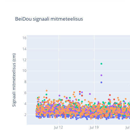
BeiDou signaali mitmeteelisus
16
14
Signaali mitmeteelisus (cm)
12
10
8
6
4
2
Jul 12
Jul 19
Jul