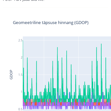
Geomeetriline täpsuse hinnang (GDOP)
2.5
2
GDOP
1.5
1
0.5