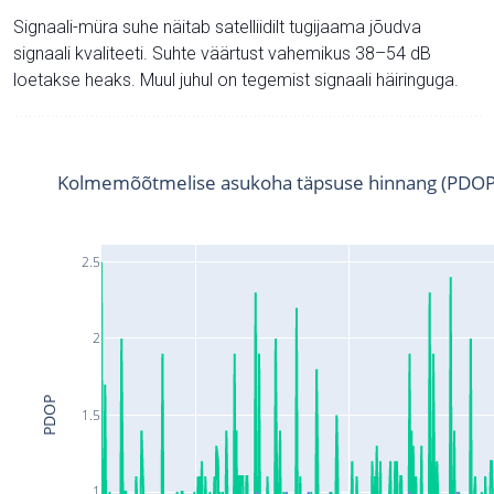
Signaali-müra suhe näitab satelliidilt tugijaama jõudva
signaali kvaliteeti. Suhte väärtust vahemikus 38–54 dB
loetakse heaks. Muul juhul on tegemist signaali häiringuga.
Kolmemõõtmelise asukoha täpsuse hinnang (PDOP
2.5
2
PDOP
1.5
1