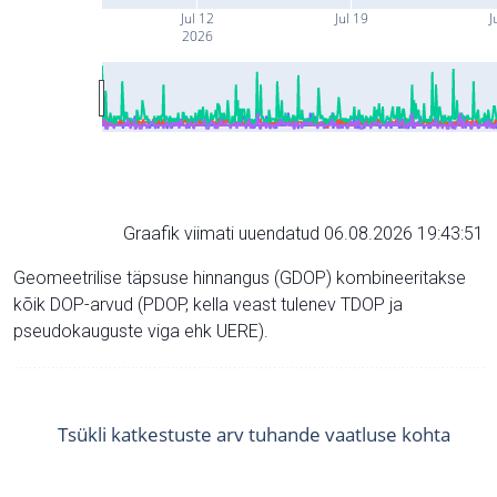
Jul 12
Jul 19
J
2026
Graafik viimati uuendatud 06.08.2026 19:43:51
Geomeetrilise täpsuse hinnangus (GDOP) kombineeritakse
kõik DOP-arvud (PDOP, kella veast tulenev TDOP ja
pseudokauguste viga ehk UERE).
Tsükli katkestuste arv tuhande vaatluse kohta