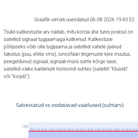
Graafik viimati uuendatud 06.08.2026 19:43:52
Tsükli katkestuste arv näitab, mitu korda ühe tunni jooksul on
satelliidi signaal tugijaamaga katkenud. Katkestuse
põhjuseks võib olla tugijaama ja satelliidi vahele jäänud
takistus (puu, ehitis vms), ionosfääri tingimuste kiire muutus,
peegeldunud signaal, signaali-müra suhte kõrge tase,
satelliidi väike kaldenurk horisondi suhtes (satelliit "tõuseb"
või "loojub").
Salvestatud vs oodatavad vaatlused (suhtarv)
100