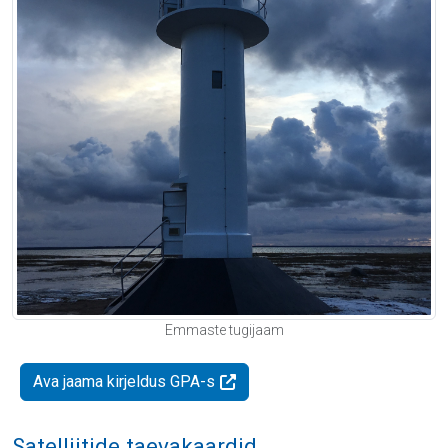
Emmaste tugijaam
Ava jaama kirjeldus GPA-s
Satelliitide taevakaardid