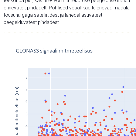
teekonda pidi, kas ühe- või mitmekordse peegelduse kaudu
erinevatelt pindadelt. Põhilised veaallikad tulenevad madala
tõusunurgaga satelliitidest ja lähedal asuvatest
peegelduvatest pindadest.
GLONASS signaali mitmeteelisus
8
Signaali mitmeteelisus (cm)
7
6
5
4