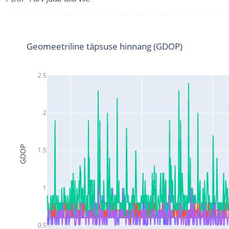
Geomeetriline täpsuse hinnang (GDOP)
2.5
2
GDOP
1.5
1
0.5