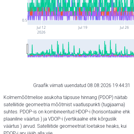
0.5
Jul 12
Jul 19
Jul 26
2026
Graafik viimati uuendatud 08.08.2026 19:44:31
Kolmemõõtmelise asukoha täpsuse hinnang (PDOP) näitab
satelliitide geomeetria mõõtmist vaatluspunkti (tugijaama)
suhtes. PDOP-is on kombineeritud HDOP-i (horisontaalne ehk
plaaniline väärtus ) ja VDOP-i (vertikaalne ehk kõrguslik
väärtus ) arvud. Satelliitide geomeetriat loetakse heaks, kui
PDOP-i arv jääb alla viie.