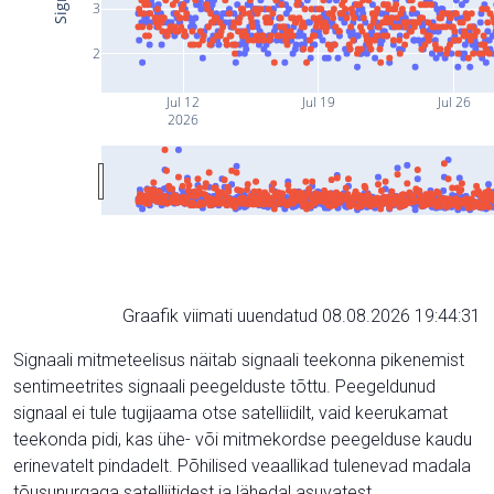
3
2
Jul 12
Jul 19
Jul 26
2026
Graafik viimati uuendatud 08.08.2026 19:44:31
Signaali mitmeteelisus näitab signaali teekonna pikenemist
sentimeetrites signaali peegelduste tõttu. Peegeldunud
signaal ei tule tugijaama otse satelliidilt, vaid keerukamat
teekonda pidi, kas ühe- või mitmekordse peegelduse kaudu
erinevatelt pindadelt. Põhilised veaallikad tulenevad madala
tõusunurgaga satelliitidest ja lähedal asuvatest