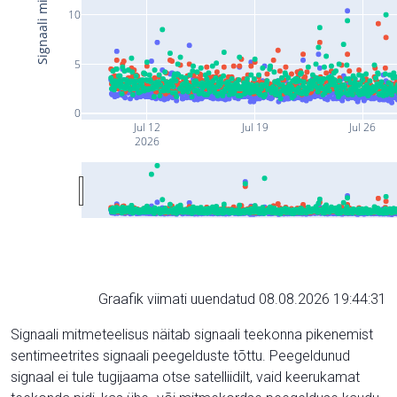
10
5
0
Jul 12
Jul 19
Jul 26
2026
Graafik viimati uuendatud 08.08.2026 19:44:31
Signaali mitmeteelisus näitab signaali teekonna pikenemist
sentimeetrites signaali peegelduste tõttu. Peegeldunud
signaal ei tule tugijaama otse satelliidilt, vaid keerukamat