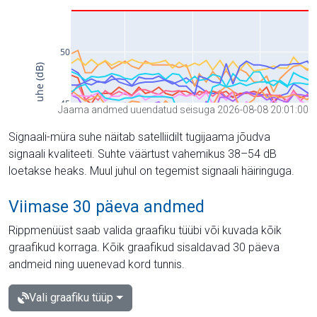
Jaama andmed uuendatud seisuga 2026-08-08 20:01:00
Signaali-müra suhe näitab satelliidilt tugijaama jõudva
signaali kvaliteeti. Suhte väärtust vahemikus 38–54 dB
loetakse heaks. Muul juhul on tegemist signaali häiringuga.
Viimase 30 päeva andmed
Rippmenüüst saab valida graafiku tüübi või kuvada kõik
graafikud korraga. Kõik graafikud sisaldavad 30 päeva
andmeid ning uuenevad kord tunnis.
Vali graafiku tüüp