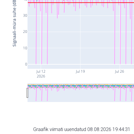
Signaali-müra suhe (dB)
30
20
10
0
Jul 12
Jul 19
Jul 26
2026
Graafik viimati uuendatud 08.08.2026 19:44:31