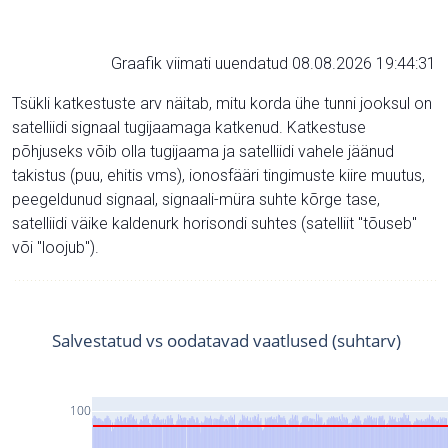
Graafik viimati uuendatud 08.08.2026 19:44:31
Tsükli katkestuste arv näitab, mitu korda ühe tunni jooksul on
satelliidi signaal tugijaamaga katkenud. Katkestuse
põhjuseks võib olla tugijaama ja satelliidi vahele jäänud
takistus (puu, ehitis vms), ionosfääri tingimuste kiire muutus,
peegeldunud signaal, signaali-müra suhte kõrge tase,
satelliidi väike kaldenurk horisondi suhtes (satelliit "tõuseb"
või "loojub").
Salvestatud vs oodatavad vaatlused (suhtarv)
100