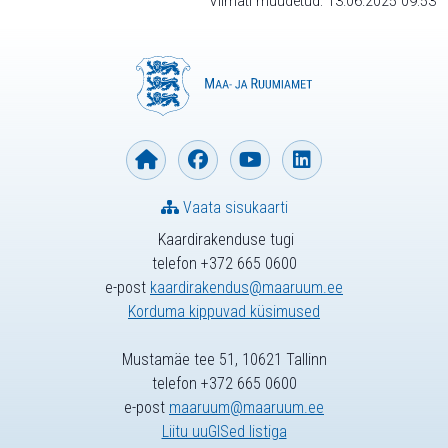
Viimati muudetud: 13.06.2025 09:53
Vaata sisukaarti
Kaardirakenduse tugi
telefon +372 665 0600
e-post
kaardirakendus@maaruum.ee
Korduma kippuvad küsimused
Mustamäe tee 51, 10621 Tallinn
telefon +372 665 0600
e-post
maaruum@maaruum.ee
Liitu uuGISed listiga