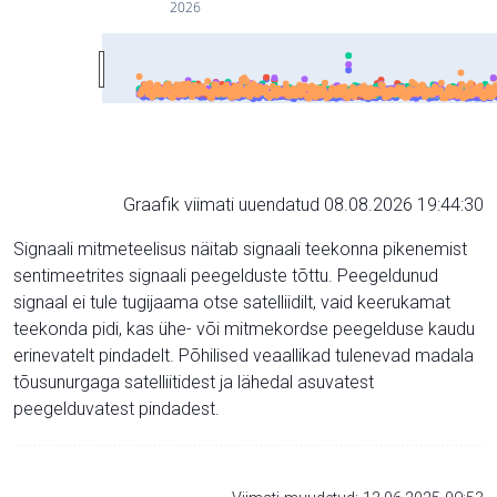
2026
Graafik viimati uuendatud 08.08.2026 19:44:30
Signaali mitmeteelisus näitab signaali teekonna pikenemist
sentimeetrites signaali peegelduste tõttu. Peegeldunud
signaal ei tule tugijaama otse satelliidilt, vaid keerukamat
teekonda pidi, kas ühe- või mitmekordse peegelduse kaudu
erinevatelt pindadelt. Põhilised veaallikad tulenevad madala
tõusunurgaga satelliitidest ja lähedal asuvatest
peegelduvatest pindadest.