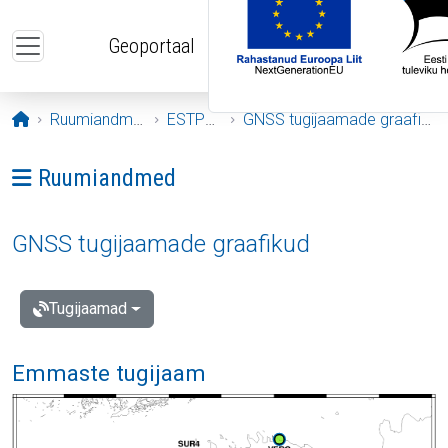
Liigu edasi põhisisu juurde
Geoportaal
Avaleht
Ruumiandmed
ESTPOS
GNSS tugijaamade graafikud
Ava menüü: Ruumiandmed
Ruumiandmed
GNSS tugijaamade graafikud
Tugijaamad
Emmaste tugijaam