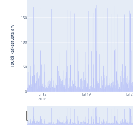
150
Tsükli katkestuste arv
100
50
0
Jul 12
Jul 19
Jul 
2026