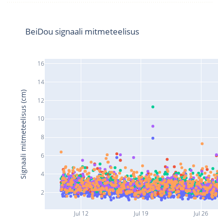
BeiDou signaali mitmeteelisus
16
14
Signaali mitmeteelisus (cm)
12
10
8
6
4
2
Jul 12
Jul 19
Jul 26