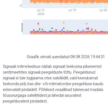
0
Jul 12
Jul 19
Jul 26
2026
Graafik viimati uuendatud 08.08.2026 19:44:31
Signaali mitmeteelisus näitab signaali teekonna pikenemist
sentimeetrites signaali peegelduste tõttu. Peegeldunud
signaal ei tule tugijaama otse satelliidilt, vaid keerukamat
teekonda pidi, kas ühe- või mitmekordse peegelduse kaudu
erinevatelt pindadelt. Põhilised veaallikad tulenevad madala
tõusunurgaga satelliitidest ja lähedal asuvatest
peegelduvatest pindadest.