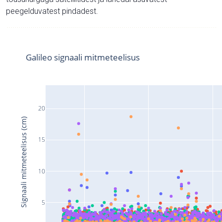
peegelduvatest pindadest.
Galileo signaali mitmeteelisus
20
Signaali mitmeteelisus (cm)
15
10
5