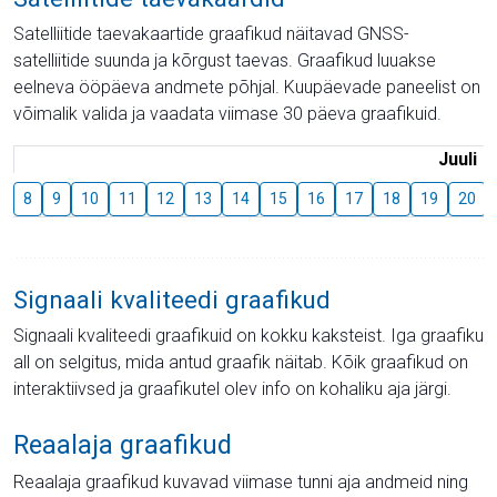
Satelliitide taevakaartide graafikud näitavad GNSS-
satelliitide suunda ja kõrgust taevas. Graafikud luuakse
eelneva ööpäeva andmete põhjal. Kuupäevade paneelist on
võimalik valida ja vaadata viimase 30 päeva graafikuid.
Juuli
8
9
10
11
12
13
14
15
16
17
18
19
20
Signaali kvaliteedi graafikud
Signaali kvaliteedi graafikuid on kokku kaksteist. Iga graafiku
all on selgitus, mida antud graafik näitab. Kõik graafikud on
interaktiivsed ja graafikutel olev info on kohaliku aja järgi.
Reaalaja graafikud
Reaalaja graafikud kuvavad viimase tunni aja andmeid ning