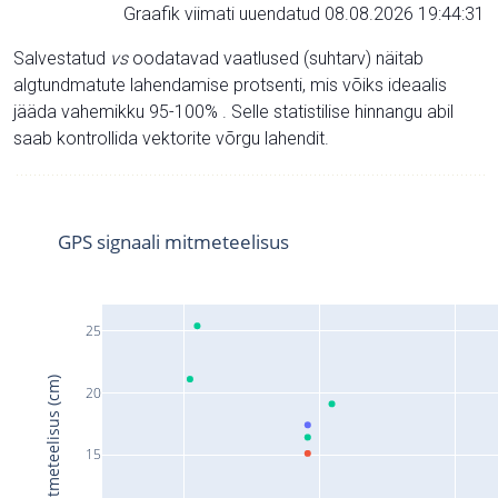
Graafik viimati uuendatud 08.08.2026 19:44:31
Salvestatud
vs
oodatavad vaatlused (suhtarv) näitab
algtundmatute lahendamise protsenti, mis võiks ideaalis
jääda vahemikku 95-100% . Selle statistilise hinnangu abil
saab kontrollida vektorite võrgu lahendit.
GPS signaali mitmeteelisus
25
Signaali mitmeteelisus (cm)
20
15