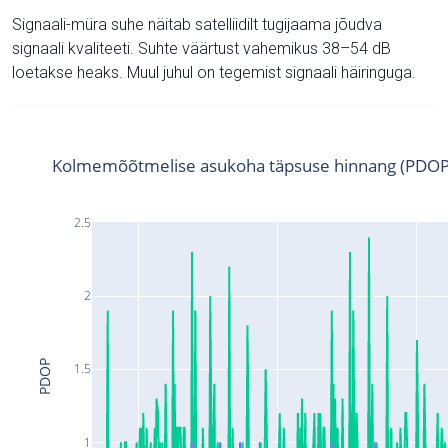
Signaali-müra suhe näitab satelliidilt tugijaama jõudva
signaali kvaliteeti. Suhte väärtust vahemikus 38–54 dB
loetakse heaks. Muul juhul on tegemist signaali häiringuga.
Kolmemõõtmelise asukoha täpsuse hinnang (PDOP
2.5
2
PDOP
1.5
1