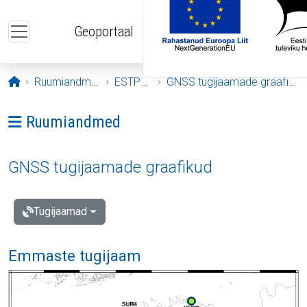
Liigu edasi põhisisu juurde
Geoportaal
Avaleht
Ruumiandmed
ESTPOS
GNSS tugijaamade graafikud
Ava menüü: Ruumiandmed
Ruumiandmed
GNSS tugijaamade graafikud
Tugijaamad
Emmaste tugijaam