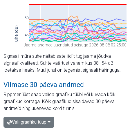
Jaama andmed uuendatud seisuga 2026-08-08 02:25:00
Signaali-müra suhe näitab satelliidilt tugijaama jõudva
signaali kvaliteeti. Suhte väärtust vahemikus 38–54 dB
loetakse heaks. Muul juhul on tegemist signaali häiringuga.
Viimase 30 päeva andmed
Rippmenüüst saab valida graafiku tüübi või kuvada kõik
graafikud korraga. Kõik graafikud sisaldavad 30 päeva
andmeid ning uuenevad kord tunnis.
Vali graafiku tüüp