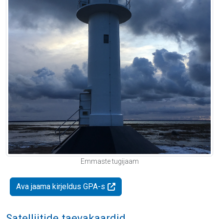
Emmaste tugijaam
Ava jaama kirjeldus GPA-s
Satelliitide taevakaardid