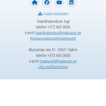
Vaata sisukaarti
Kaardirakenduse tugi
telefon +372 665 0600
e-post
kaardirakendus@maaruum.ee
Korduma kippuvad küsimused
Mustamäe tee 51, 10621 Tallinn
telefon +372 665 0600
e-post
maaruum@maaruum.ee
Liitu uuGISed listiga