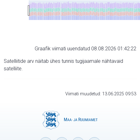
Graafik viimati uuendatud 08.08.2026 01:42:22
Satelliitide arv näitab ühes tunnis tugijaamale nähtavaid
satelliite.
Viimati muudetud: 13.06.2025 09:53