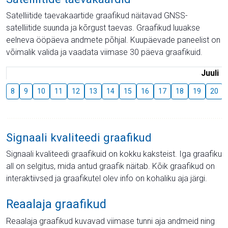
Satelliitide taevakaartide graafikud näitavad GNSS-
satelliitide suunda ja kõrgust taevas. Graafikud luuakse
eelneva ööpäeva andmete põhjal. Kuupäevade paneelist on
võimalik valida ja vaadata viimase 30 päeva graafikuid.
Juuli
8
9
10
11
12
13
14
15
16
17
18
19
20
Signaali kvaliteedi graafikud
Signaali kvaliteedi graafikuid on kokku kaksteist. Iga graafiku
all on selgitus, mida antud graafik näitab. Kõik graafikud on
interaktiivsed ja graafikutel olev info on kohaliku aja järgi.
Reaalaja graafikud
Reaalaja graafikud kuvavad viimase tunni aja andmeid ning