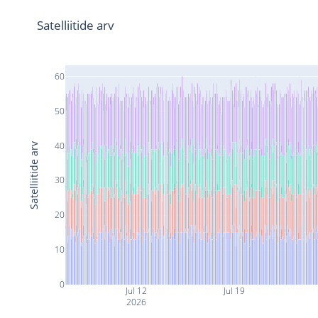
Satelliitide arv
60
50
40
Satelliitide arv
30
20
10
0
Jul 12
Jul 19
2026