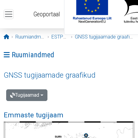
Liigu edasi põhisisu juurde
Geoportaal
Avaleht
Ruumiandmed
ESTPOS
GNSS tugijaamade graafikud
Ava menüü: Ruumiandmed
Ruumiandmed
GNSS tugijaamade graafikud
Tugijaamad
Emmaste tugijaam