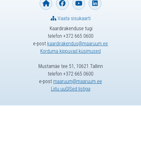
Vaata sisukaarti
Kaardirakenduse tugi
telefon +372 665 0600
e-post
kaardirakendus@maaruum.ee
Korduma kippuvad küsimused
Mustamäe tee 51, 10621 Tallinn
telefon +372 665 0600
e-post
maaruum@maaruum.ee
Liitu uuGISed listiga