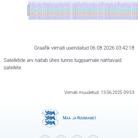
Graafik viimati uuendatud 06.08.2026 03:42:18
Satelliitide arv näitab ühes tunnis tugijaamale nähtavaid
satelliite.
Viimati muudetud: 13.06.2025 09:53