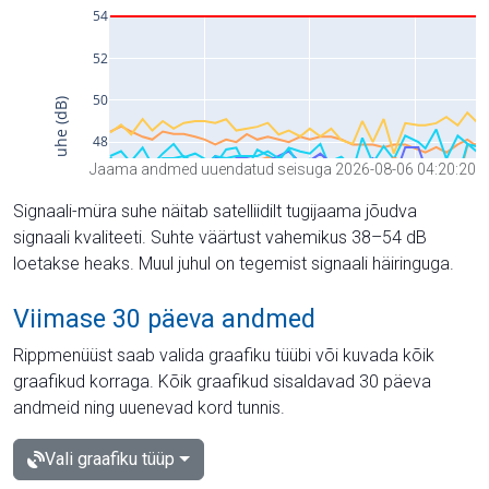
Jaama andmed uuendatud seisuga 2026-08-06 04:20:20
Signaali-müra suhe näitab satelliidilt tugijaama jõudva
signaali kvaliteeti. Suhte väärtust vahemikus 38–54 dB
loetakse heaks. Muul juhul on tegemist signaali häiringuga.
Viimase 30 päeva andmed
Rippmenüüst saab valida graafiku tüübi või kuvada kõik
graafikud korraga. Kõik graafikud sisaldavad 30 päeva
andmeid ning uuenevad kord tunnis.
Vali graafiku tüüp