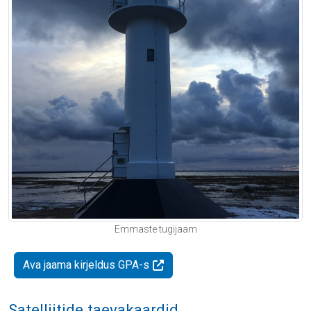
Emmaste tugijaam
Ava jaama kirjeldus GPA-s
Satelliitide taevakaardid