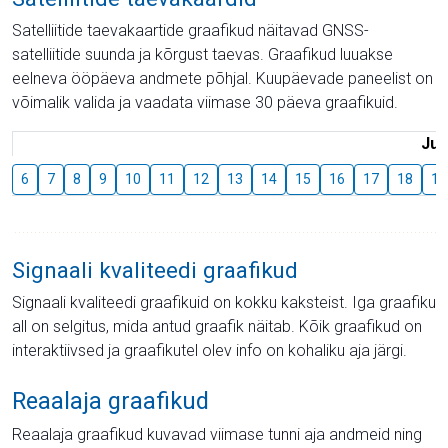
Satelliitide taevakaartide graafikud näitavad GNSS-
satelliitide suunda ja kõrgust taevas. Graafikud luuakse
eelneva ööpäeva andmete põhjal. Kuupäevade paneelist on
võimalik valida ja vaadata viimase 30 päeva graafikuid.
Juu
6
7
8
9
10
11
12
13
14
15
16
17
18
19
Signaali kvaliteedi graafikud
Signaali kvaliteedi graafikuid on kokku kaksteist. Iga graafiku
all on selgitus, mida antud graafik näitab. Kõik graafikud on
interaktiivsed ja graafikutel olev info on kohaliku aja järgi.
Reaalaja graafikud
Reaalaja graafikud kuvavad viimase tunni aja andmeid ning