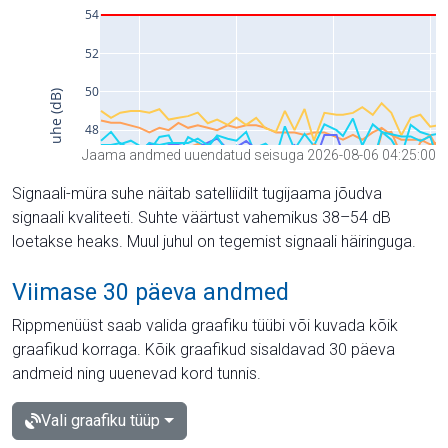
Jaama andmed uuendatud seisuga 2026-08-06 04:25:00
Signaali-müra suhe näitab satelliidilt tugijaama jõudva
signaali kvaliteeti. Suhte väärtust vahemikus 38–54 dB
loetakse heaks. Muul juhul on tegemist signaali häiringuga.
Viimase 30 päeva andmed
Rippmenüüst saab valida graafiku tüübi või kuvada kõik
graafikud korraga. Kõik graafikud sisaldavad 30 päeva
andmeid ning uuenevad kord tunnis.
Vali graafiku tüüp