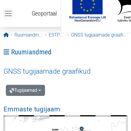
Liigu edasi põhisisu juurde
Geoportaal
Avaleht
Ruumiandmed
ESTPOS
GNSS tugijaamade graafikud
Ava menüü: Ruumiandmed
Ruumiandmed
GNSS tugijaamade graafikud
Tugijaamad
Emmaste tugijaam