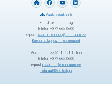
Vaata sisukaarti
Kaardirakenduse tugi
telefon +372 665 0600
e-post
kaardirakendus@maaruum.ee
Korduma kippuvad küsimused
Mustamäe tee 51, 10621 Tallinn
telefon +372 665 0600
e-post
maaruum@maaruum.ee
Liitu uuGISed listiga