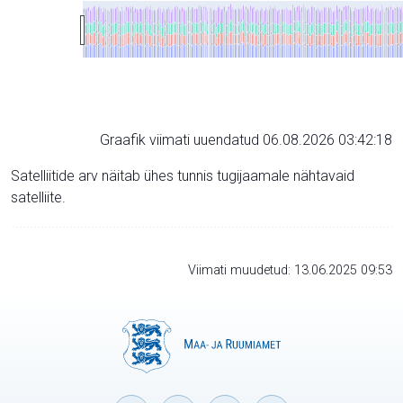
Graafik viimati uuendatud 06.08.2026 03:42:18
Satelliitide arv näitab ühes tunnis tugijaamale nähtavaid
satelliite.
Viimati muudetud: 13.06.2025 09:53