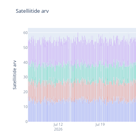
Satelliitide arv
60
50
40
Satelliitide arv
30
20
10
0
Jul 12
Jul 19
2026