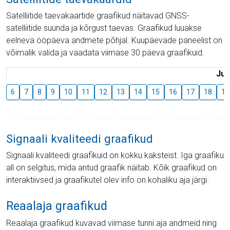
Satelliitide taevakaartide graafikud näitavad GNSS-
satelliitide suunda ja kõrgust taevas. Graafikud luuakse
eelneva ööpäeva andmete põhjal. Kuupäevade paneelist on
võimalik valida ja vaadata viimase 30 päeva graafikuid.
Juu
6
7
8
9
10
11
12
13
14
15
16
17
18
19
Signaali kvaliteedi graafikud
Signaali kvaliteedi graafikuid on kokku kaksteist. Iga graafiku
all on selgitus, mida antud graafik näitab. Kõik graafikud on
interaktiivsed ja graafikutel olev info on kohaliku aja järgi.
Reaalaja graafikud
Reaalaja graafikud kuvavad viimase tunni aja andmeid ning