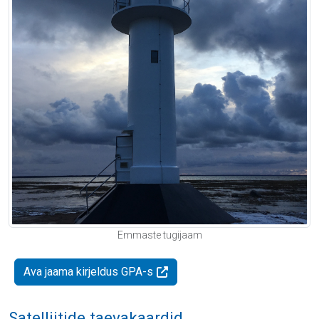
Emmaste tugijaam
Ava jaama kirjeldus GPA-s
Satelliitide taevakaardid