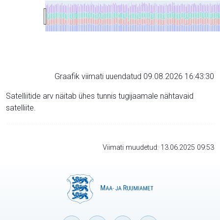
Graafik viimati uuendatud 09.08.2026 16:43:30
Satelliitide arv näitab ühes tunnis tugijaamale nähtavaid
satelliite.
Viimati muudetud: 13.06.2025 09:53