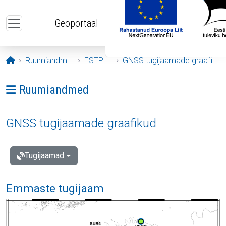
Liigu edasi põhisisu juurde
Geoportaal
Avaleht
Ruumiandmed
ESTPOS
GNSS tugijaamade graafikud
Ava menüü: Ruumiandmed
Ruumiandmed
GNSS tugijaamade graafikud
Tugijaamad
Emmaste tugijaam