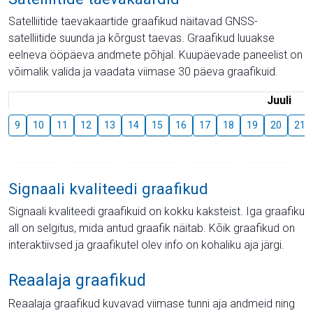
Satelliitide taevakaartide graafikud näitavad GNSS-
satelliitide suunda ja kõrgust taevas. Graafikud luuakse
eelneva ööpäeva andmete põhjal. Kuupäevade paneelist on
võimalik valida ja vaadata viimase 30 päeva graafikuid.
Juuli
9
10
11
12
13
14
15
16
17
18
19
20
21
Signaali kvaliteedi graafikud
Signaali kvaliteedi graafikuid on kokku kaksteist. Iga graafiku
all on selgitus, mida antud graafik näitab. Kõik graafikud on
interaktiivsed ja graafikutel olev info on kohaliku aja järgi.
Reaalaja graafikud
Reaalaja graafikud kuvavad viimase tunni aja andmeid ning