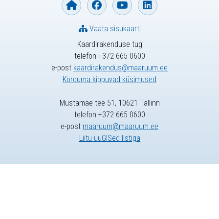
Vaata sisukaarti
Kaardirakenduse tugi
telefon +372 665 0600
e-post
kaardirakendus@maaruum.ee
Korduma kippuvad küsimused
Mustamäe tee 51, 10621 Tallinn
telefon +372 665 0600
e-post
maaruum@maaruum.ee
Liitu uuGISed listiga