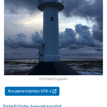
Emmaste tugijaam
Ava jaama kirjeldus GPA-s
Satelliitide taevakaardid