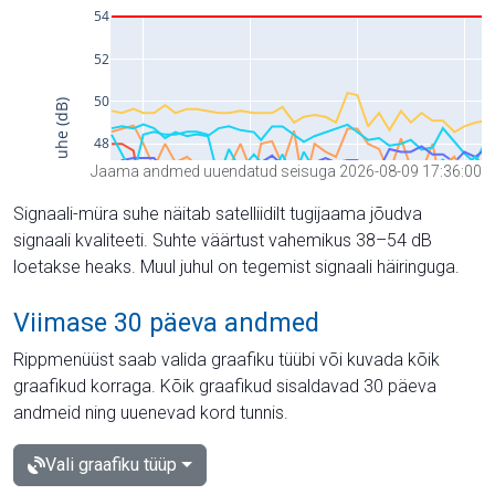
Jaama andmed uuendatud seisuga 2026-08-09 17:36:00
Signaali-müra suhe näitab satelliidilt tugijaama jõudva
signaali kvaliteeti. Suhte väärtust vahemikus 38–54 dB
loetakse heaks. Muul juhul on tegemist signaali häiringuga.
Viimase 30 päeva andmed
Rippmenüüst saab valida graafiku tüübi või kuvada kõik
graafikud korraga. Kõik graafikud sisaldavad 30 päeva
andmeid ning uuenevad kord tunnis.
Vali graafiku tüüp