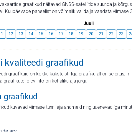
aevakaartide graafikud näitavad GNSS-satelliitide suunda ja kõr
l. Kuupäevade paneelist on võimalik valida ja vaadata viimase 3
Juuli
11
12
13
14
15
16
17
18
19
20
21
22
23
2
i kvaliteedi graafikud
teedi graafikuid on kokku kaksteist. Iga graafiku all on selgitus, 
ja graafikutel olev info on kohaliku aja järgi.
a graafikud
fikud kuvavad viimase tunni aja andmeid ning uuenevad iga minut