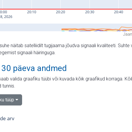
Jaam
suhe näitab satelliidilt tugijaama jõudva signaali kvaliteeti. Su
tegemist signaali häiringuga.
 30 päeva andmed
aab valida graafiku tüübi või kuvada kõik graafikud korraga. Kõ
 tunnis.
iku tüüp
tide arv