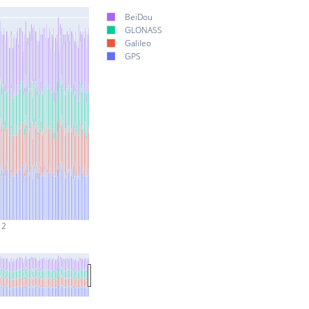
BeiDou
GLONASS
Galileo
GPS
 2