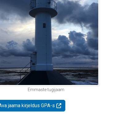
Emmaste tugijaam
Ava jaama kirjeldus GPA-s