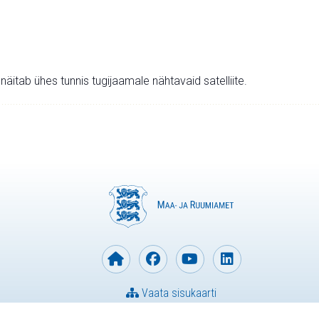
v näitab ühes tunnis tugijaamale nähtavaid satelliite.
Vaata sisukaarti