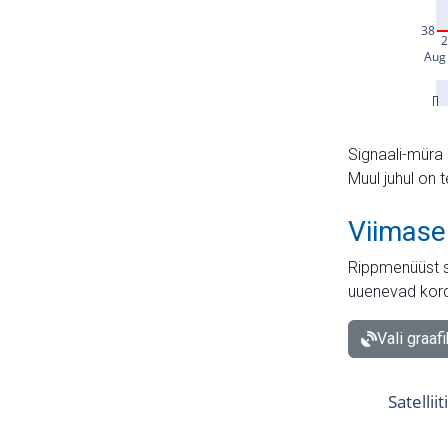
Signaali-müra 
Muul juhul on 
Viimase
Rippmenüüst s
uuenevad kord
Vali graaf
Satellii