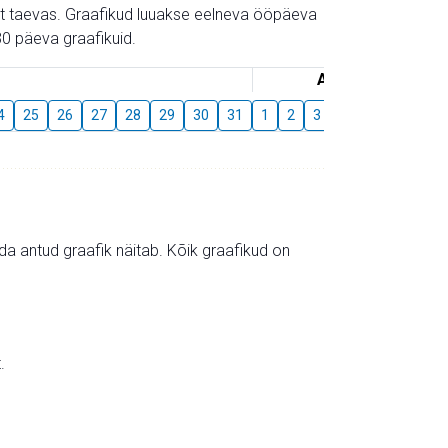
gust taevas. Graafikud luuakse eelneva ööpäeva
0 päeva graafikuid.
August
4
25
26
27
28
29
30
31
1
2
3
4
5
6
7
mida antud graafik näitab. Kõik graafikud on
.