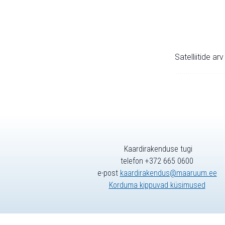
Satelliitide ar
Kaardirakenduse tugi
telefon +372 665 0600
e-post
kaardirakendus@maaruum.ee
Korduma kippuvad küsimused