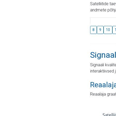
Satelliitide t
andmete põhja
8
9
10
Signaal
Signaali kvali
interaktiivsed 
Reaalaj
Reaalaja graa