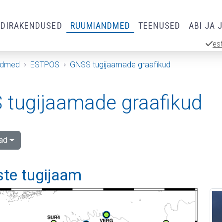
RDIRAKENDUSED
RUUMIANDMED
TEENUSED
ABI JA 
es
ndmed
ESTPOS
GNSS tugijaamade graafikud
tugijaamade graafikud
ad
e tugijaam