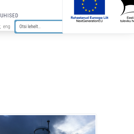
JUHISED
t
eng
Otsi