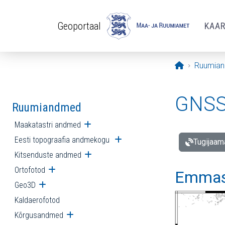
Liigu edasi põhisisu juurde
Geoportaal
KAA
Avaleht
Ruumia
GNSS 
Ruumiandmed
Maakatastri andmed
Ava alammenüü
Eesti topograafia andmekogu
Ava alammenüü
Tugijaam
Kitsenduste andmed
Ava alammenüü
Ortofotod
Ava alammenüü
Emmast
Geo3D
Ava alammenüü
Kaldaerofotod
Kõrgusandmed
Ava alammenüü