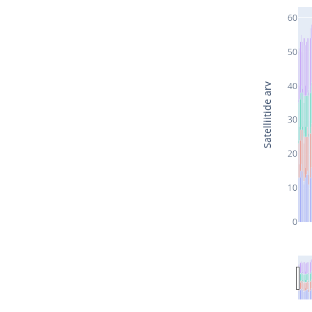
60
50
40
Satelliitide arv
30
20
10
0