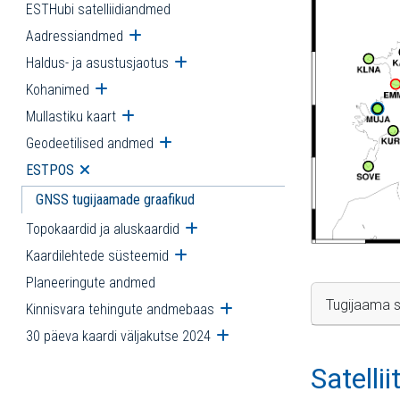
ESTHubi satelliidiandmed
Aadressiandmed
Ava alammenüü
Haldus- ja asustusjaotus
Ava alammenüü
Kohanimed
Ava alammenüü
Mullastiku kaart
Ava alammenüü
Geodeetilised andmed
Ava alammenüü
ESTPOS
Ava alammenüü
GNSS tugijaamade graafikud
Topokaardid ja aluskaardid
Ava alammenüü
Kaardilehtede süsteemid
Ava alammenüü
Planeeringute andmed
Tugijaama s
Kinnisvara tehingute andmebaas
Ava alammenüü
30 päeva kaardi väljakutse 2024
Ava alammenüü
Satelli