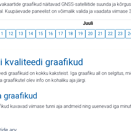
aevakaartide graafikud näitavad GNSS-satelliitide suunda ja kõr
l. Kuupäevade paneelist on võimalik valida ja vaadata viimase 3
Juuli
11
12
13
14
15
16
17
18
19
20
21
22
23
2
i kvaliteedi graafikud
teedi graafikuid on kokku kaksteist. Iga graafiku all on selgitus, 
ja graafikutel olev info on kohaliku aja järgi.
a graafikud
fikud kuvavad viimase tunni aja andmeid ning uuenevad iga minut