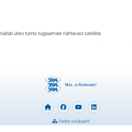
v näitab ühes tunnis tugijaamale nähtavaid satelliite.
Vaata sisukaarti