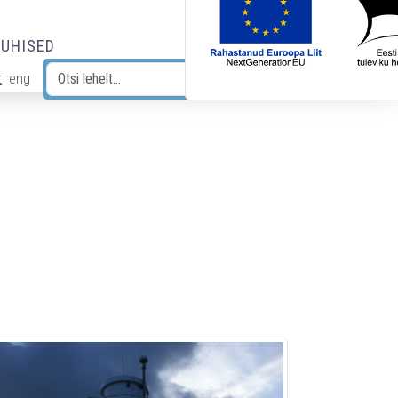
JUHISED
t
eng
Otsi