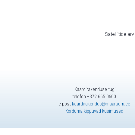
Satelliitide ar
Kaardirakenduse tugi
telefon +372 665 0600
e-post
kaardirakendus@maaruum.ee
Korduma kippuvad küsimused