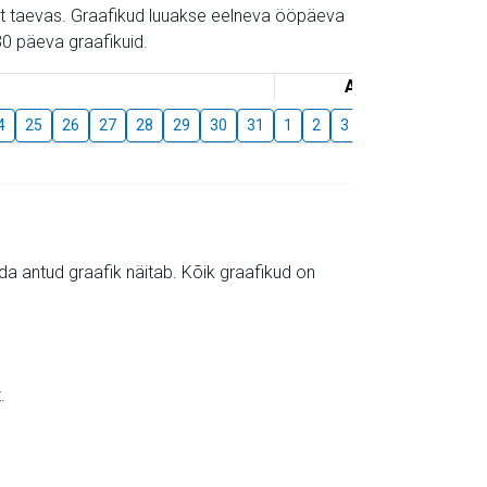
gust taevas. Graafikud luuakse eelneva ööpäeva
0 päeva graafikuid.
August
4
25
26
27
28
29
30
31
1
2
3
4
5
6
7
mida antud graafik näitab. Kõik graafikud on
.