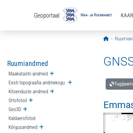
Liigu edasi põhisisu juurde
Geoportaal
KAA
Avaleht
Ruumia
GNSS 
Ruumiandmed
Maakatastri andmed
Ava alammenüü
Eesti topograafia andmekogu
Ava alammenüü
Tugijaam
Kitsenduste andmed
Ava alammenüü
Ortofotod
Ava alammenüü
Emmast
Geo3D
Ava alammenüü
Kaldaerofotod
Kõrgusandmed
Ava alammenüü