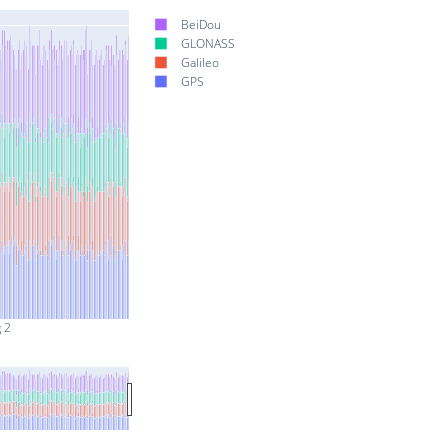
BeiDou
GLONASS
Galileo
GPS
 2