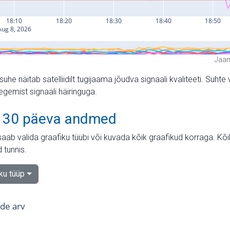
Jaam
suhe näitab satelliidilt tugijaama jõudva signaali kvaliteeti. Su
tegemist signaali häiringuga.
 30 päeva andmed
aab valida graafiku tüübi või kuvada kõik graafikud korraga. Kõ
 tunnis.
iku tüüp
tide arv