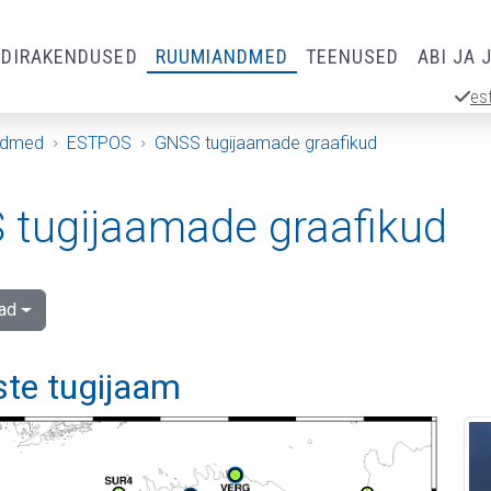
RDIRAKENDUSED
RUUMIANDMED
TEENUSED
ABI JA 
es
ndmed
ESTPOS
GNSS tugijaamade graafikud
tugijaamade graafikud
ad
e tugijaam