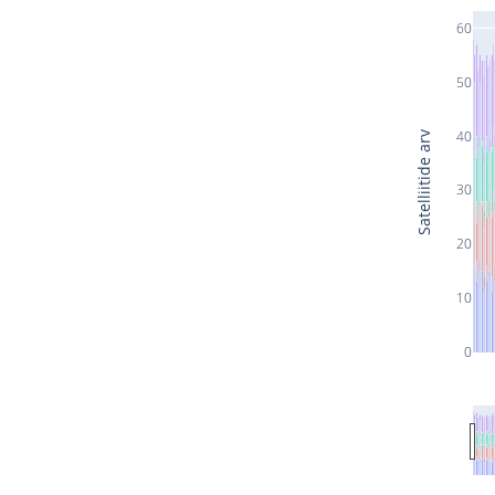
60
50
40
Satelliitide arv
30
20
10
0