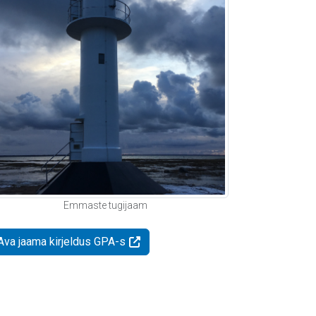
Emmaste tugijaam
Ava jaama kirjeldus GPA-s