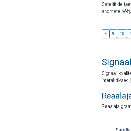
Satelliitide t
andmete põhja
8
9
10
Signaal
Signaali kvali
interaktiivsed 
Reaalaj
Reaalaja graa