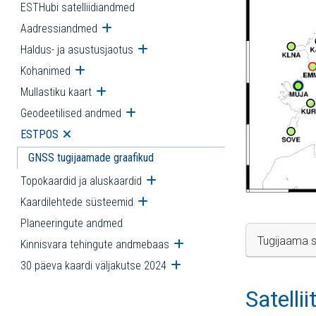
ESTHubi satelliidiandmed
Aadressiandmed
Ava alammenüü
Haldus- ja asustusjaotus
Ava alammenüü
Kohanimed
Ava alammenüü
Mullastiku kaart
Ava alammenüü
Geodeetilised andmed
Ava alammenüü
ESTPOS
Ava alammenüü
GNSS tugijaamade graafikud
Topokaardid ja aluskaardid
Ava alammenüü
Kaardilehtede süsteemid
Ava alammenüü
Planeeringute andmed
Tugijaama s
Kinnisvara tehingute andmebaas
Ava alammenüü
30 päeva kaardi väljakutse 2024
Ava alammenüü
Satelli