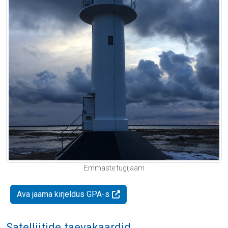
Emmaste tugijaam
Ava jaama kirjeldus GPA-s
Satelliitide taevakaardid