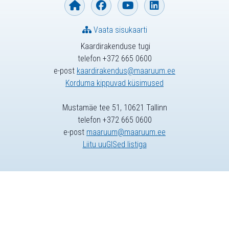
Vaata sisukaarti
Kaardirakenduse tugi
telefon +372 665 0600
e-post
kaardirakendus@maaruum.ee
Korduma kippuvad küsimused
Mustamäe tee 51, 10621 Tallinn
telefon +372 665 0600
e-post
maaruum@maaruum.ee
Liitu uuGISed listiga