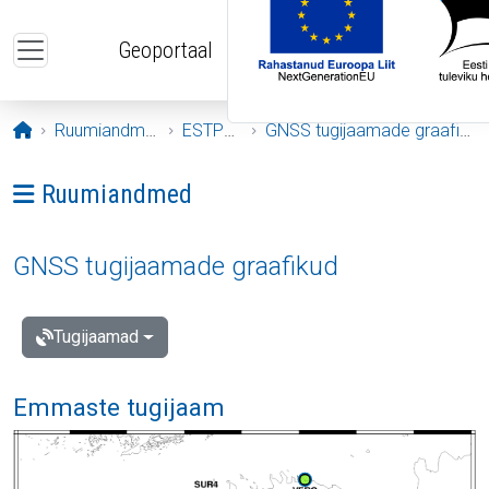
Liigu edasi põhisisu juurde
Geoportaal
Avaleht
Ruumiandmed
ESTPOS
GNSS tugijaamade graafikud
Ava menüü: Ruumiandmed
Ruumiandmed
GNSS tugijaamade graafikud
Tugijaamad
Emmaste tugijaam