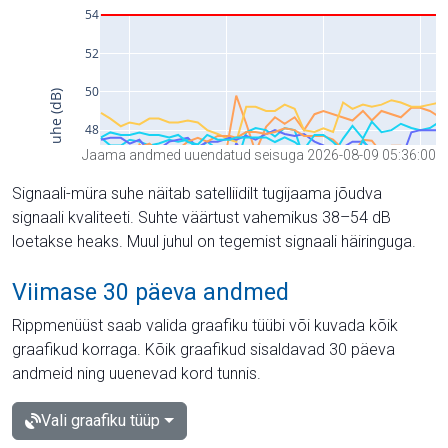
Jaama andmed uuendatud seisuga 2026-08-09 05:36:00
Signaali-müra suhe näitab satelliidilt tugijaama jõudva
signaali kvaliteeti. Suhte väärtust vahemikus 38–54 dB
loetakse heaks. Muul juhul on tegemist signaali häiringuga.
Viimase 30 päeva andmed
Rippmenüüst saab valida graafiku tüübi või kuvada kõik
graafikud korraga. Kõik graafikud sisaldavad 30 päeva
andmeid ning uuenevad kord tunnis.
Vali graafiku tüüp