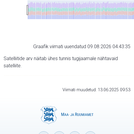
Graafik viimati uuendatud 09.08.2026 04:43:35
Satelliitide arv näitab ühes tunnis tugijaamale nähtavaid
satelliite.
Viimati muudetud: 13.06.2025 09:53