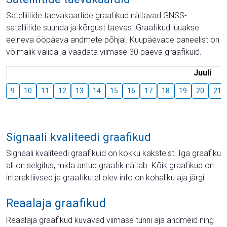
Satelliitide taevakaartide graafikud näitavad GNSS-
satelliitide suunda ja kõrgust taevas. Graafikud luuakse
eelneva ööpäeva andmete põhjal. Kuupäevade paneelist on
võimalik valida ja vaadata viimase 30 päeva graafikuid.
Juuli
9
10
11
12
13
14
15
16
17
18
19
20
21
Signaali kvaliteedi graafikud
Signaali kvaliteedi graafikuid on kokku kaksteist. Iga graafiku
all on selgitus, mida antud graafik näitab. Kõik graafikud on
interaktiivsed ja graafikutel olev info on kohaliku aja järgi.
Reaalaja graafikud
Reaalaja graafikud kuvavad viimase tunni aja andmeid ning