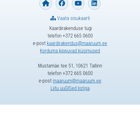
Vaata sisukaarti
Kaardirakenduse tugi
telefon +372 665 0600
e-post
kaardirakendus@maaruum.ee
Korduma kippuvad küsimused
Mustamäe tee 51, 10621 Tallinn
telefon +372 665 0600
e-post
maaruum@maaruum.ee
Liitu uuGISed listiga