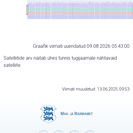
Graafik viimati uuendatud 09.08.2026 05:43:00
Satelliitide arv näitab ühes tunnis tugijaamale nähtavaid
satelliite.
Viimati muudetud: 13.06.2025 09:53