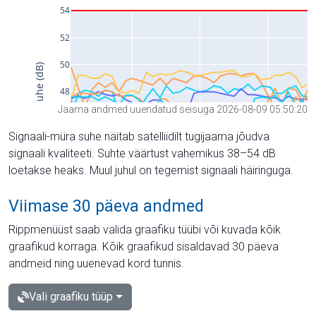
Jaama andmed uuendatud seisuga 2026-08-09 05:50:20
Signaali-müra suhe näitab satelliidilt tugijaama jõudva
signaali kvaliteeti. Suhte väärtust vahemikus 38–54 dB
loetakse heaks. Muul juhul on tegemist signaali häiringuga.
Viimase 30 päeva andmed
Rippmenüüst saab valida graafiku tüübi või kuvada kõik
graafikud korraga. Kõik graafikud sisaldavad 30 päeva
andmeid ning uuenevad kord tunnis.
Vali graafiku tüüp