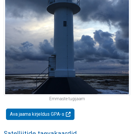
Emmaste tugijaam
Ava jaama kirjeldus GPA-s
Satelliitide taevakaardid