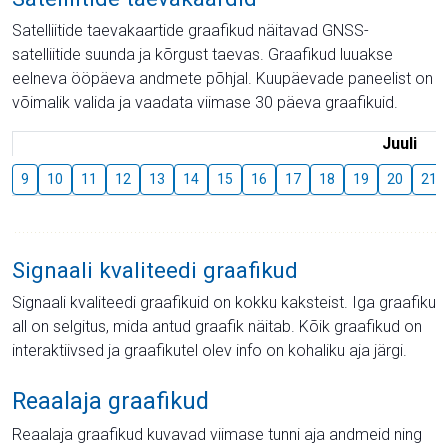
Satelliitide taevakaartide graafikud näitavad GNSS-
satelliitide suunda ja kõrgust taevas. Graafikud luuakse
eelneva ööpäeva andmete põhjal. Kuupäevade paneelist on
võimalik valida ja vaadata viimase 30 päeva graafikuid.
Juuli
9
10
11
12
13
14
15
16
17
18
19
20
21
Signaali kvaliteedi graafikud
Signaali kvaliteedi graafikuid on kokku kaksteist. Iga graafiku
all on selgitus, mida antud graafik näitab. Kõik graafikud on
interaktiivsed ja graafikutel olev info on kohaliku aja järgi.
Reaalaja graafikud
Reaalaja graafikud kuvavad viimase tunni aja andmeid ning