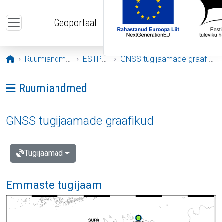
Liigu edasi põhisisu juurde
Geoportaal
Avaleht
Ruumiandmed
ESTPOS
GNSS tugijaamade graafikud
Ava menüü: Ruumiandmed
Ruumiandmed
GNSS tugijaamade graafikud
Tugijaamad
Emmaste tugijaam