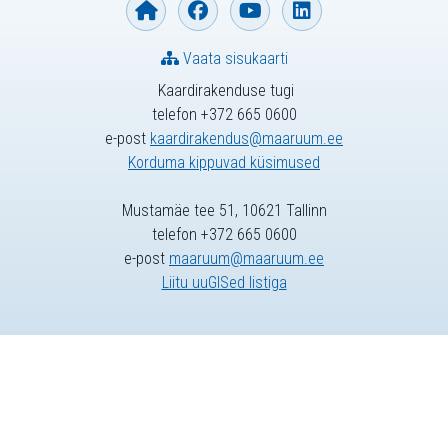
Vaata sisukaarti
Kaardirakenduse tugi
telefon +372 665 0600
e-post
kaardirakendus@maaruum.ee
Korduma kippuvad küsimused
Mustamäe tee 51, 10621 Tallinn
telefon +372 665 0600
e-post
maaruum@maaruum.ee
Liitu uuGISed listiga