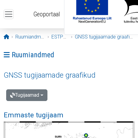
Liigu edasi põhisisu juurde
Geoportaal
Avaleht
Ruumiandmed
ESTPOS
GNSS tugijaamade graafikud
Ava menüü: Ruumiandmed
Ruumiandmed
GNSS tugijaamade graafikud
Tugijaamad
Emmaste tugijaam