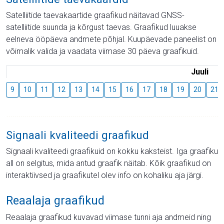
Satelliitide taevakaartide graafikud näitavad GNSS-
satelliitide suunda ja kõrgust taevas. Graafikud luuakse
eelneva ööpäeva andmete põhjal. Kuupäevade paneelist on
võimalik valida ja vaadata viimase 30 päeva graafikuid.
Juuli
9
10
11
12
13
14
15
16
17
18
19
20
21
Signaali kvaliteedi graafikud
Signaali kvaliteedi graafikuid on kokku kaksteist. Iga graafiku
all on selgitus, mida antud graafik näitab. Kõik graafikud on
interaktiivsed ja graafikutel olev info on kohaliku aja järgi.
Reaalaja graafikud
Reaalaja graafikud kuvavad viimase tunni aja andmeid ning