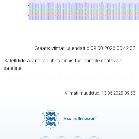
Graafik viimati uuendatud 09.08.2026 00:42:32
Satelliitide arv näitab ühes tunnis tugijaamale nähtavaid
satelliite.
Viimati muudetud: 13.06.2025 09:53