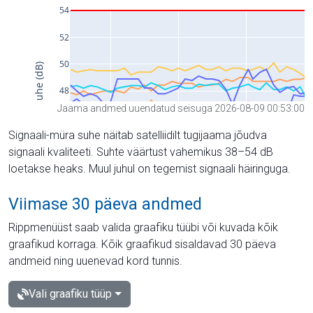
Jaama andmed uuendatud seisuga 2026-08-09 00:53:00
Signaali-müra suhe näitab satelliidilt tugijaama jõudva
signaali kvaliteeti. Suhte väärtust vahemikus 38–54 dB
loetakse heaks. Muul juhul on tegemist signaali häiringuga.
Viimase 30 päeva andmed
Rippmenüüst saab valida graafiku tüübi või kuvada kõik
graafikud korraga. Kõik graafikud sisaldavad 30 päeva
andmeid ning uuenevad kord tunnis.
Vali graafiku tüüp