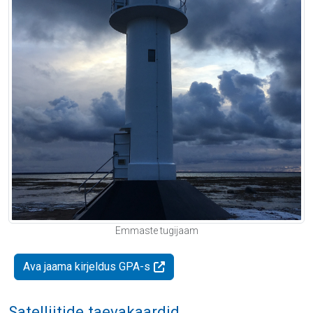
Emmaste tugijaam
Ava jaama kirjeldus GPA-s
Satelliitide taevakaardid