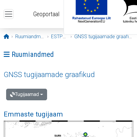
Liigu edasi põhisisu juurde
Geoportaal
Avaleht
Ruumiandmed
ESTPOS
GNSS tugijaamade graafikud
Ava menüü: Ruumiandmed
Ruumiandmed
GNSS tugijaamade graafikud
Tugijaamad
Emmaste tugijaam