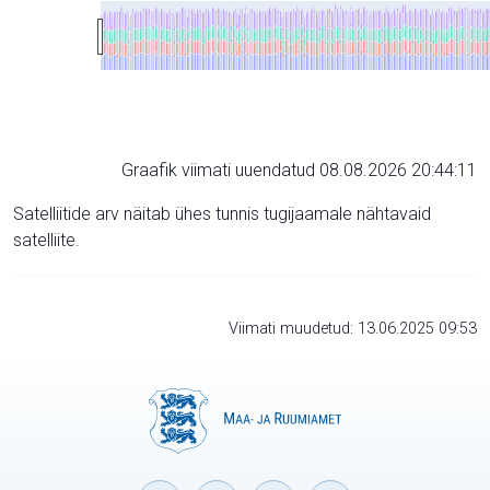
Graafik viimati uuendatud 08.08.2026 20:44:11
Satelliitide arv näitab ühes tunnis tugijaamale nähtavaid
satelliite.
Viimati muudetud: 13.06.2025 09:53