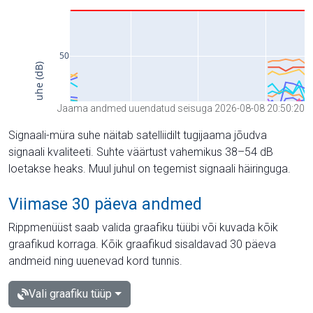
Jaama andmed uuendatud seisuga 2026-08-08 20:50:20
Signaali-müra suhe näitab satelliidilt tugijaama jõudva
signaali kvaliteeti. Suhte väärtust vahemikus 38–54 dB
loetakse heaks. Muul juhul on tegemist signaali häiringuga.
Viimase 30 päeva andmed
Rippmenüüst saab valida graafiku tüübi või kuvada kõik
graafikud korraga. Kõik graafikud sisaldavad 30 päeva
andmeid ning uuenevad kord tunnis.
Vali graafiku tüüp