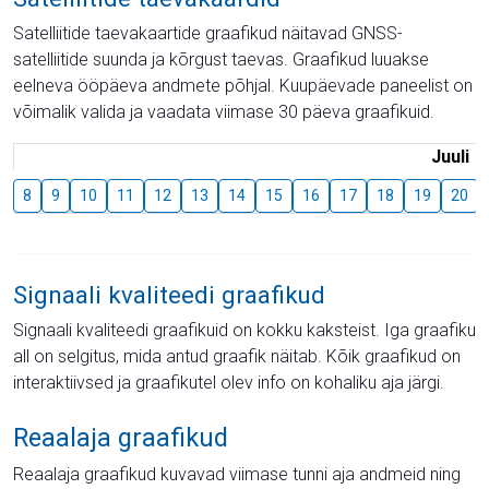
Satelliitide taevakaartide graafikud näitavad GNSS-
satelliitide suunda ja kõrgust taevas. Graafikud luuakse
eelneva ööpäeva andmete põhjal. Kuupäevade paneelist on
võimalik valida ja vaadata viimase 30 päeva graafikuid.
Juuli
8
9
10
11
12
13
14
15
16
17
18
19
20
Signaali kvaliteedi graafikud
Signaali kvaliteedi graafikuid on kokku kaksteist. Iga graafiku
all on selgitus, mida antud graafik näitab. Kõik graafikud on
interaktiivsed ja graafikutel olev info on kohaliku aja järgi.
Reaalaja graafikud
Reaalaja graafikud kuvavad viimase tunni aja andmeid ning