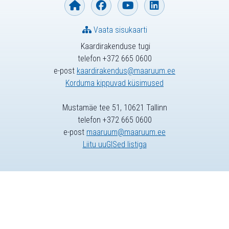
Vaata sisukaarti
Kaardirakenduse tugi
telefon +372 665 0600
e-post
kaardirakendus@maaruum.ee
Korduma kippuvad küsimused
Mustamäe tee 51, 10621 Tallinn
telefon +372 665 0600
e-post
maaruum@maaruum.ee
Liitu uuGISed listiga