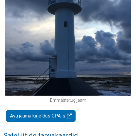
Emmaste tugijaam
Ava jaama kirjeldus GPA-s
Satelliitide taevakaardid