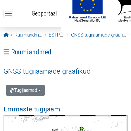
Liigu edasi põhisisu juurde
Geoportaal
Avaleht
Ruumiandmed
ESTPOS
GNSS tugijaamade graafikud
Ava menüü: Ruumiandmed
Ruumiandmed
GNSS tugijaamade graafikud
Tugijaamad
Emmaste tugijaam