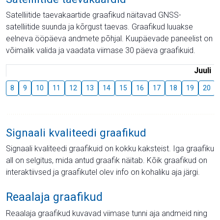
Satelliitide taevakaartide graafikud näitavad GNSS-
satelliitide suunda ja kõrgust taevas. Graafikud luuakse
eelneva ööpäeva andmete põhjal. Kuupäevade paneelist on
võimalik valida ja vaadata viimase 30 päeva graafikuid.
Juuli
8
9
10
11
12
13
14
15
16
17
18
19
20
Signaali kvaliteedi graafikud
Signaali kvaliteedi graafikuid on kokku kaksteist. Iga graafiku
all on selgitus, mida antud graafik näitab. Kõik graafikud on
interaktiivsed ja graafikutel olev info on kohaliku aja järgi.
Reaalaja graafikud
Reaalaja graafikud kuvavad viimase tunni aja andmeid ning