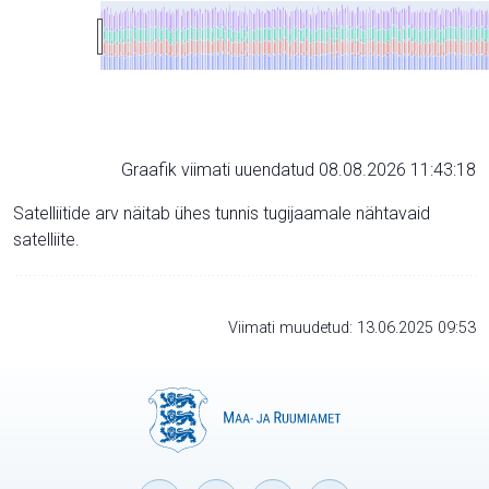
Graafik viimati uuendatud 08.08.2026 11:43:18
Satelliitide arv näitab ühes tunnis tugijaamale nähtavaid
satelliite.
Viimati muudetud: 13.06.2025 09:53