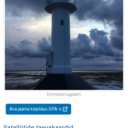
Emmaste tugijaam
Ava jaama kirjeldus GPA-s
Satelliitide taevakaardid