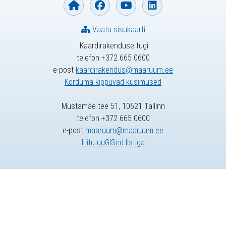
Vaata sisukaarti
Kaardirakenduse tugi
telefon +372 665 0600
e-post
kaardirakendus@maaruum.ee
Korduma kippuvad küsimused
Mustamäe tee 51, 10621 Tallinn
telefon +372 665 0600
e-post
maaruum@maaruum.ee
Liitu uuGISed listiga