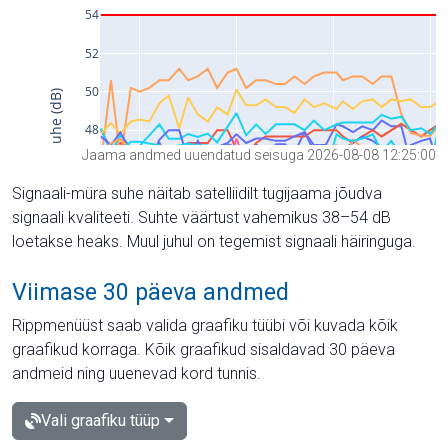
Jaama andmed uuendatud seisuga 2026-08-08 12:25:00
Signaali-müra suhe näitab satelliidilt tugijaama jõudva
signaali kvaliteeti. Suhte väärtust vahemikus 38–54 dB
loetakse heaks. Muul juhul on tegemist signaali häiringuga.
Viimase 30 päeva andmed
Rippmenüüst saab valida graafiku tüübi või kuvada kõik
graafikud korraga. Kõik graafikud sisaldavad 30 päeva
andmeid ning uuenevad kord tunnis.
Vali graafiku tüüp