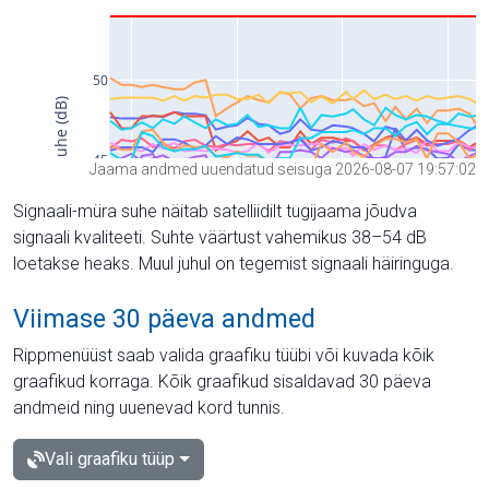
Jaama andmed uuendatud seisuga 2026-08-07 19:57:02
Signaali-müra suhe näitab satelliidilt tugijaama jõudva
signaali kvaliteeti. Suhte väärtust vahemikus 38–54 dB
loetakse heaks. Muul juhul on tegemist signaali häiringuga.
Viimase 30 päeva andmed
Rippmenüüst saab valida graafiku tüübi või kuvada kõik
graafikud korraga. Kõik graafikud sisaldavad 30 päeva
andmeid ning uuenevad kord tunnis.
Vali graafiku tüüp