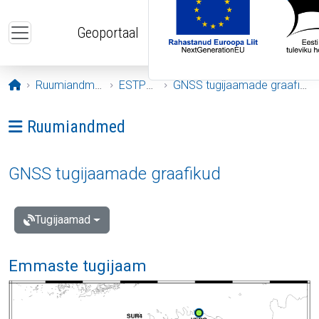
Liigu edasi põhisisu juurde
Geoportaal
Avaleht
Ruumiandmed
ESTPOS
GNSS tugijaamade graafikud
Ava menüü: Ruumiandmed
Ruumiandmed
GNSS tugijaamade graafikud
Tugijaamad
Emmaste tugijaam