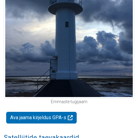
Emmaste tugijaam
Ava jaama kirjeldus GPA-s
Satelliitide taevakaardid