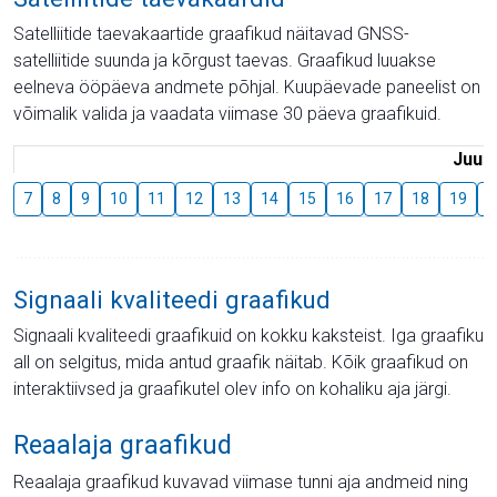
Satelliitide taevakaartide graafikud näitavad GNSS-
satelliitide suunda ja kõrgust taevas. Graafikud luuakse
eelneva ööpäeva andmete põhjal. Kuupäevade paneelist on
võimalik valida ja vaadata viimase 30 päeva graafikuid.
Juuli
7
8
9
10
11
12
13
14
15
16
17
18
19
2
Signaali kvaliteedi graafikud
Signaali kvaliteedi graafikuid on kokku kaksteist. Iga graafiku
all on selgitus, mida antud graafik näitab. Kõik graafikud on
interaktiivsed ja graafikutel olev info on kohaliku aja järgi.
Reaalaja graafikud
Reaalaja graafikud kuvavad viimase tunni aja andmeid ning