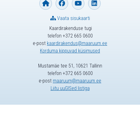
Vaata sisukaarti
Kaardirakenduse tugi
telefon +372 665 0600
e-post
kaardirakendus@maaruum.ee
Korduma kippuvad küsimused
Mustamäe tee 51, 10621 Tallinn
telefon +372 665 0600
e-post
maaruum@maaruum.ee
Liitu uuGISed listiga