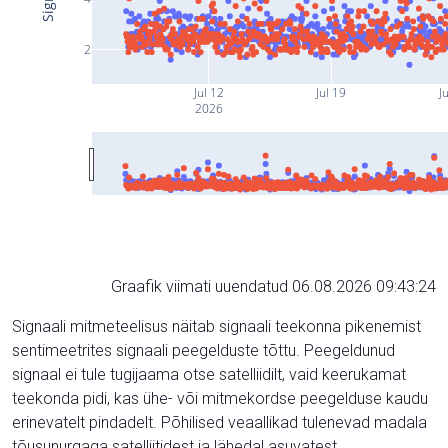
2
Jul 12
Jul 19
Ju
2026
Graafik viimati uuendatud 06.08.2026 09:43:24
Signaali mitmeteelisus näitab signaali teekonna pikenemist
sentimeetrites signaali peegelduste tõttu. Peegeldunud
signaal ei tule tugijaama otse satelliidilt, vaid keerukamat
teekonda pidi, kas ühe- või mitmekordse peegelduse kaudu
erinevatelt pindadelt. Põhilised veaallikad tulenevad madala
tõusunurgaga satelliitidest ja lähedal asuvatest