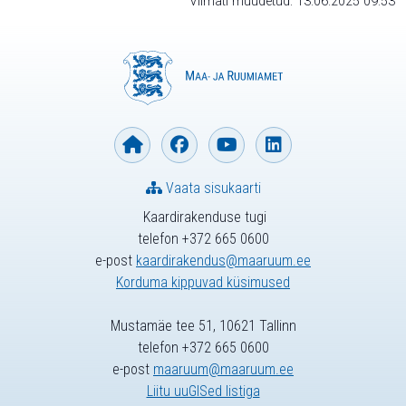
Viimati muudetud: 13.06.2025 09:53
Vaata sisukaarti
Kaardirakenduse tugi
telefon +372 665 0600
e-post
kaardirakendus@maaruum.ee
Korduma kippuvad küsimused
Mustamäe tee 51, 10621 Tallinn
telefon +372 665 0600
e-post
maaruum@maaruum.ee
Liitu uuGISed listiga