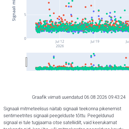
5
0
Jul 12
Jul 19
Ju
2026
Graafik viimati uuendatud 06.08.2026 09:43:24
Signaali mitmeteelisus näitab signaali teekonna pikenemist
sentimeetrites signaali peegelduste tõttu. Peegeldunud
signaal ei tule tugijaama otse satelliidilt, vaid keerukamat