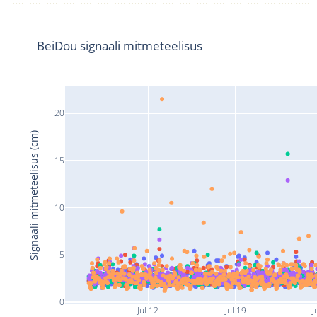
BeiDou signaali mitmeteelisus
20
Signaali mitmeteelisus (cm)
15
10
5
0
Jul 12
Jul 19
J