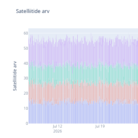
Satelliitide arv
60
50
40
Satelliitide arv
30
20
10
0
Jul 12
Jul 19
2026