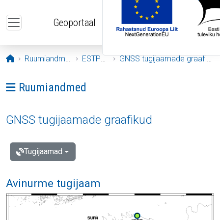
Liigu edasi põhisisu juurde
Geoportaal
Avaleht
Ruumiandmed
ESTPOS
GNSS tugijaamade graafikud
Ava menüü: Ruumiandmed
Ruumiandmed
GNSS tugijaamade graafikud
Tugijaamad
Avinurme tugijaam