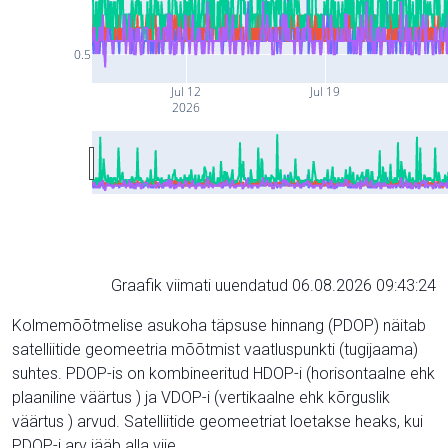
0.5
Jul 12
Jul 19
2026
Graafik viimati uuendatud 06.08.2026 09:43:24
Kolmemõõtmelise asukoha täpsuse hinnang (PDOP) näitab
satelliitide geomeetria mõõtmist vaatluspunkti (tugijaama)
suhtes. PDOP-is on kombineeritud HDOP-i (horisontaalne ehk
plaaniline väärtus ) ja VDOP-i (vertikaalne ehk kõrguslik
väärtus ) arvud. Satelliitide geomeetriat loetakse heaks, kui
PDOP-i arv jääb alla viie.