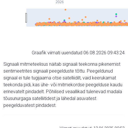
2026
Graafik viimati uuendatud 06.08.2026 09:43:24
Signaali mitmeteelisus näitab signaali teekonna pikenemist
sentimeetrites signaali peegelduste tõttu. Peegeldunud
signaal ei tule tugijaama otse satelliidilt, vaid keerukamat
teekonda pidi, kas ühe- või mitmekordse peegelduse kaudu
erinevatelt pindadelt. Põhilised veaallikad tulenevad madala
tõusunurgaga satelliitidest ja lähedal asuvatest
peegelduvatest pindadest.