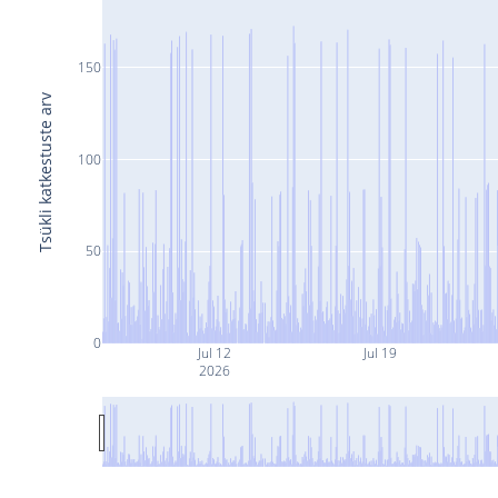
150
Tsükli katkestuste arv
100
50
0
Jul 12
Jul 19
2026