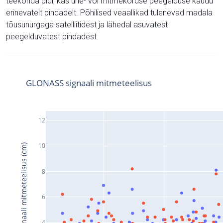
teekonda pidi, kas ühe- või mitmekordse peegelduse kaudu
erinevatelt pindadelt. Põhilised veaallikad tulenevad madala
tõusunurgaga satelliitidest ja lähedal asuvatest
peegelduvatest pindadest.
GLONASS signaali mitmeteelisus
12
10
Signaali mitmeteelisus (cm)
8
6
4