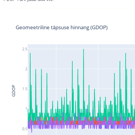
Geomeetriline täpsuse hinnang (GDOP)
2.5
2
GDOP
1.5
1
0.5