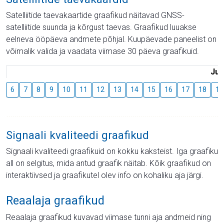
Satelliitide taevakaartide graafikud näitavad GNSS-
satelliitide suunda ja kõrgust taevas. Graafikud luuakse
eelneva ööpäeva andmete põhjal. Kuupäevade paneelist on
võimalik valida ja vaadata viimase 30 päeva graafikuid.
Juu
6
7
8
9
10
11
12
13
14
15
16
17
18
19
Signaali kvaliteedi graafikud
Signaali kvaliteedi graafikuid on kokku kaksteist. Iga graafiku
all on selgitus, mida antud graafik näitab. Kõik graafikud on
interaktiivsed ja graafikutel olev info on kohaliku aja järgi.
Reaalaja graafikud
Reaalaja graafikud kuvavad viimase tunni aja andmeid ning