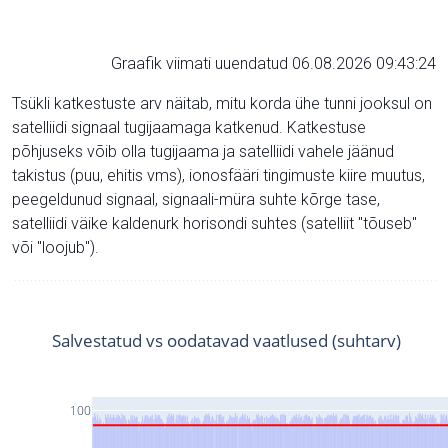
Graafik viimati uuendatud 06.08.2026 09:43:24
Tsükli katkestuste arv näitab, mitu korda ühe tunni jooksul on
satelliidi signaal tugijaamaga katkenud. Katkestuse
põhjuseks võib olla tugijaama ja satelliidi vahele jäänud
takistus (puu, ehitis vms), ionosfääri tingimuste kiire muutus,
peegeldunud signaal, signaali-müra suhte kõrge tase,
satelliidi väike kaldenurk horisondi suhtes (satelliit "tõuseb"
või "loojub").
Salvestatud vs oodatavad vaatlused (suhtarv)
100