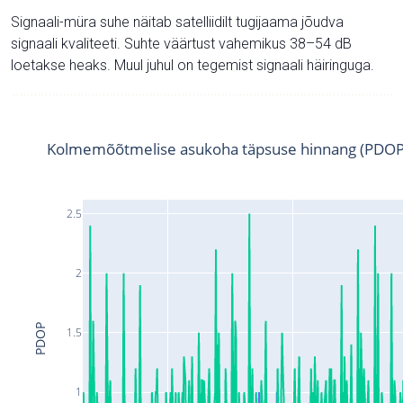
Signaali-müra suhe näitab satelliidilt tugijaama jõudva
signaali kvaliteeti. Suhte väärtust vahemikus 38–54 dB
loetakse heaks. Muul juhul on tegemist signaali häiringuga.
Kolmemõõtmelise asukoha täpsuse hinnang (PDOP
2.5
2
PDOP
1.5
1