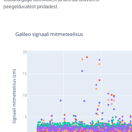
peegelduvatest pindadest.
Galileo signaali mitmeteelisus
20
Signaali mitmeteelisus (cm)
15
10
5