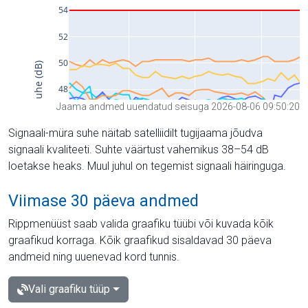
Jaama andmed uuendatud seisuga 2026-08-06 09:50:20
Signaali-müra suhe näitab satelliidilt tugijaama jõudva
signaali kvaliteeti. Suhte väärtust vahemikus 38–54 dB
loetakse heaks. Muul juhul on tegemist signaali häiringuga.
Viimase 30 päeva andmed
Rippmenüüst saab valida graafiku tüübi või kuvada kõik
graafikud korraga. Kõik graafikud sisaldavad 30 päeva
andmeid ning uuenevad kord tunnis.
Vali graafiku tüüp