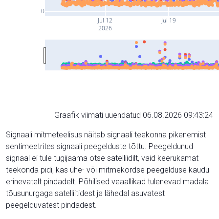
0
Jul 12
Jul 19
2026
Graafik viimati uuendatud 06.08.2026 09:43:24
Signaali mitmeteelisus näitab signaali teekonna pikenemist
sentimeetrites signaali peegelduste tõttu. Peegeldunud
signaal ei tule tugijaama otse satelliidilt, vaid keerukamat
teekonda pidi, kas ühe- või mitmekordse peegelduse kaudu
erinevatelt pindadelt. Põhilised veaallikad tulenevad madala
tõusunurgaga satelliitidest ja lähedal asuvatest
peegelduvatest pindadest.