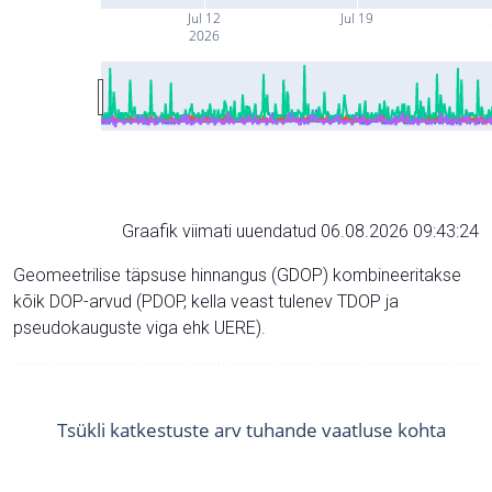
Jul 12
Jul 19
2026
Graafik viimati uuendatud 06.08.2026 09:43:24
Geomeetrilise täpsuse hinnangus (GDOP) kombineeritakse
kõik DOP-arvud (PDOP, kella veast tulenev TDOP ja
pseudokauguste viga ehk UERE).
Tsükli katkestuste arv tuhande vaatluse kohta