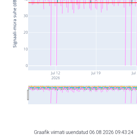
Signaali-müra suhe (dB)
30
20
10
0
Jul 12
Jul 19
Jul
2026
Graafik viimati uuendatud 06.08.2026 09:43:24