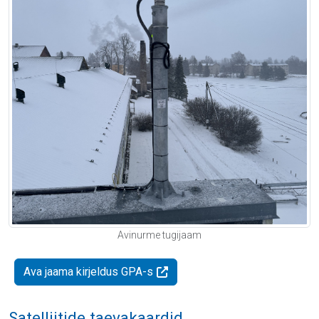
Avinurme tugijaam
Ava jaama kirjeldus GPA-s
Satelliitide taevakaardid