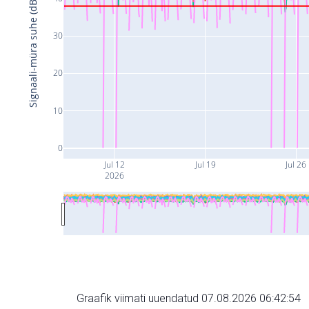
Signaali-müra suhe (dB)
30
20
10
0
Jul 12
Jul 19
Jul 26
2026
Graafik viimati uuendatud 07.08.2026 06:42:54