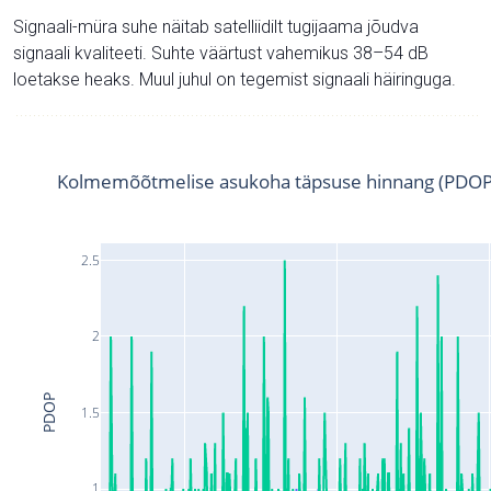
Signaali-müra suhe näitab satelliidilt tugijaama jõudva
signaali kvaliteeti. Suhte väärtust vahemikus 38–54 dB
loetakse heaks. Muul juhul on tegemist signaali häiringuga.
Kolmemõõtmelise asukoha täpsuse hinnang (PDOP
2.5
2
PDOP
1.5
1