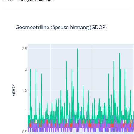
Geomeetriline täpsuse hinnang (GDOP)
2.5
2
GDOP
1.5
1
0.5