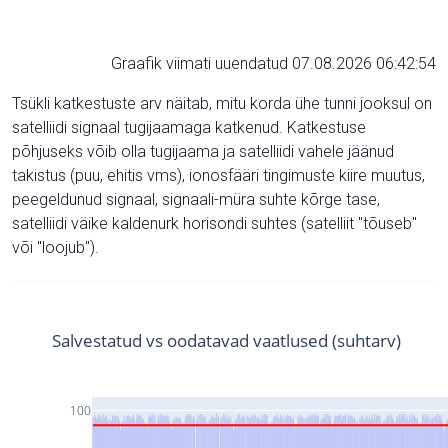
Graafik viimati uuendatud 07.08.2026 06:42:54
Tsükli katkestuste arv näitab, mitu korda ühe tunni jooksul on
satelliidi signaal tugijaamaga katkenud. Katkestuse
põhjuseks võib olla tugijaama ja satelliidi vahele jäänud
takistus (puu, ehitis vms), ionosfääri tingimuste kiire muutus,
peegeldunud signaal, signaali-müra suhte kõrge tase,
satelliidi väike kaldenurk horisondi suhtes (satelliit "tõuseb"
või "loojub").
Salvestatud vs oodatavad vaatlused (suhtarv)
100