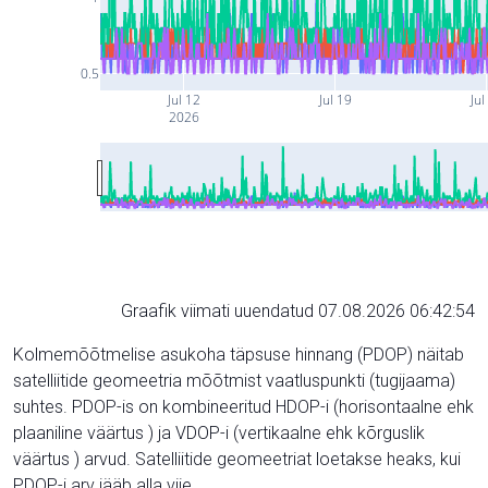
0.5
Jul 12
Jul 19
Jul
2026
Graafik viimati uuendatud 07.08.2026 06:42:54
Kolmemõõtmelise asukoha täpsuse hinnang (PDOP) näitab
satelliitide geomeetria mõõtmist vaatluspunkti (tugijaama)
suhtes. PDOP-is on kombineeritud HDOP-i (horisontaalne ehk
plaaniline väärtus ) ja VDOP-i (vertikaalne ehk kõrguslik
väärtus ) arvud. Satelliitide geomeetriat loetakse heaks, kui
PDOP-i arv jääb alla viie.