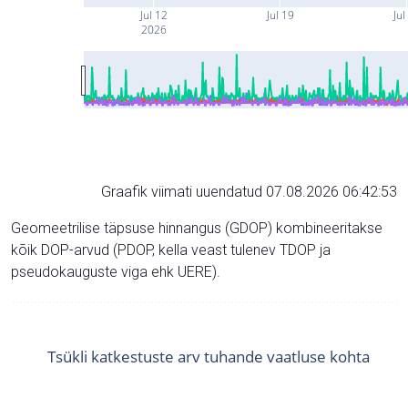
Jul 12
Jul 19
Jul
2026
Graafik viimati uuendatud 07.08.2026 06:42:53
Geomeetrilise täpsuse hinnangus (GDOP) kombineeritakse
kõik DOP-arvud (PDOP, kella veast tulenev TDOP ja
pseudokauguste viga ehk UERE).
Tsükli katkestuste arv tuhande vaatluse kohta