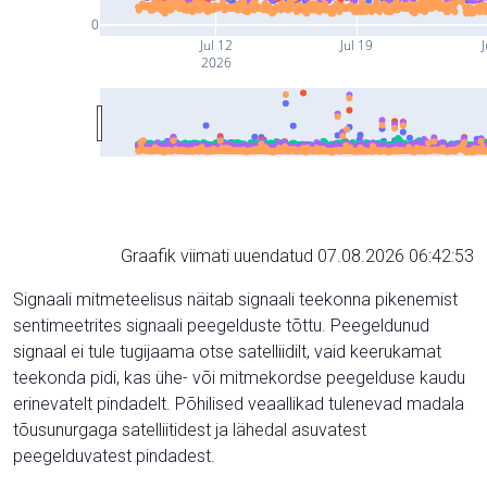
0
Jul 12
Jul 19
J
2026
Graafik viimati uuendatud 07.08.2026 06:42:53
Signaali mitmeteelisus näitab signaali teekonna pikenemist
sentimeetrites signaali peegelduste tõttu. Peegeldunud
signaal ei tule tugijaama otse satelliidilt, vaid keerukamat
teekonda pidi, kas ühe- või mitmekordse peegelduse kaudu
erinevatelt pindadelt. Põhilised veaallikad tulenevad madala
tõusunurgaga satelliitidest ja lähedal asuvatest
peegelduvatest pindadest.