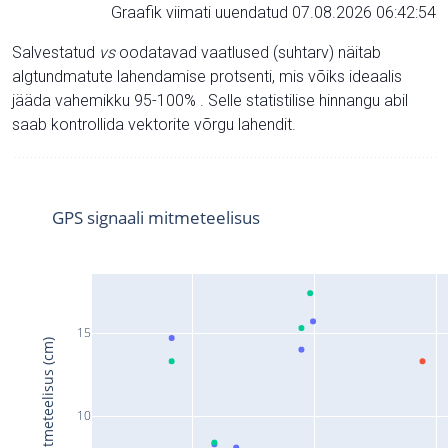
Graafik viimati uuendatud 07.08.2026 06:42:54
Salvestatud
vs
oodatavad vaatlused (suhtarv) näitab
algtundmatute lahendamise protsenti, mis võiks ideaalis
jääda vahemikku 95-100% . Selle statistilise hinnangu abil
saab kontrollida vektorite võrgu lahendit.
GPS signaali mitmeteelisus
15
Signaali mitmeteelisus (cm)
10