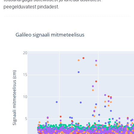
peegelduvatest pindadest.
Galileo signaali mitmeteelisus
20
Signaali mitmeteelisus (cm)
15
10
5