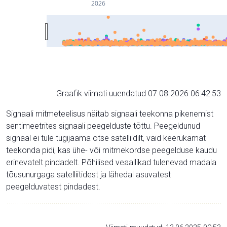
2026
Graafik viimati uuendatud 07.08.2026 06:42:53
Signaali mitmeteelisus näitab signaali teekonna pikenemist
sentimeetrites signaali peegelduste tõttu. Peegeldunud
signaal ei tule tugijaama otse satelliidilt, vaid keerukamat
teekonda pidi, kas ühe- või mitmekordse peegelduse kaudu
erinevatelt pindadelt. Põhilised veaallikad tulenevad madala
tõusunurgaga satelliitidest ja lähedal asuvatest
peegelduvatest pindadest.