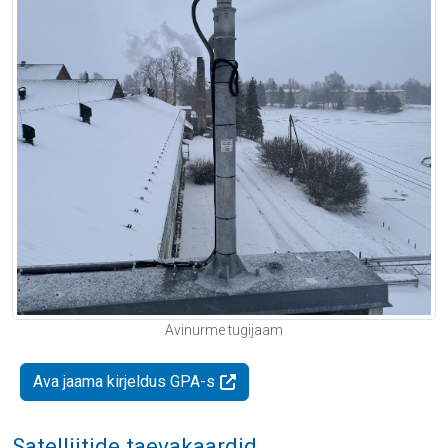
Avinurme tugijaam
Ava jaama kirjeldus GPA-s
Satelliitide taevakaardid