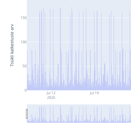
150
Tsükli katkestuste arv
100
50
0
Jul 12
Jul 19
2026