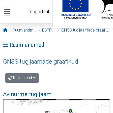
Liigu edasi põhisisu juurde
Geoportaal
Avaleht
Ruumiandmed
ESTPOS
GNSS tugijaamade graafikud
Ava menüü: Ruumiandmed
Ruumiandmed
GNSS tugijaamade graafikud
Tugijaamad
Avinurme tugijaam