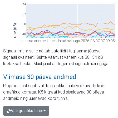
Jaama andmed uuendatud seisuga 2026-08-07 07:09:05
Signaali-müra suhe näitab satelliidilt tugijaama jõudva
signaali kvaliteeti. Suhte väärtust vahemikus 38–54 dB
loetakse heaks. Muul juhul on tegemist signaali häiringuga.
Viimase 30 päeva andmed
Rippmenüüst saab valida graafiku tüübi või kuvada kõik
graafikud korraga. Kõik graafikud sisaldavad 30 päeva
andmeid ning uuenevad kord tunnis.
Vali graafiku tüüp