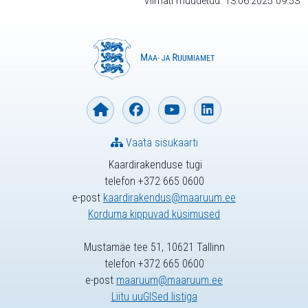
Viimati muudetud: 13.06.2025 09:53
Vaata sisukaarti
Kaardirakenduse tugi
telefon +372 665 0600
e-post
kaardirakendus@maaruum.ee
Korduma kippuvad küsimused
Mustamäe tee 51, 10621 Tallinn
telefon +372 665 0600
e-post
maaruum@maaruum.ee
Liitu uuGISed listiga