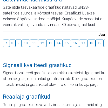
Satelliitide taevakaartide graafikud näitavad GNSS-
satelliitide suunda ja kõrgust taevas. Graafikud luuakse
eelneva ööpäeva andmete põhjal. Kuupäevade paneelist on
võimalik valida ja vaadata viimase 30 päeva graafikuid.
Juuli
7
8
9
10
11
12
13
14
15
16
17
18
19
2
Signaali kvaliteedi graafikud
Signaali kvaliteedi graafikuid on kokku kaksteist. Iga graafiku
all on selgitus, mida antud graafik näitab. Kõik graafikud on
interaktiivsed ja graafikutel olev info on kohaliku aja järgi.
Reaalaja graafikud
Reaalaja graafikud kuvavad viimase tunni aja andmeid ning