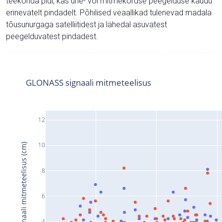
teekonda pidi, kas ühe- või mitmekordse peegelduse kaudu
erinevatelt pindadelt. Põhilised veaallikad tulenevad madala
tõusunurgaga satelliitidest ja lähedal asuvatest
peegelduvatest pindadest.
GLONASS signaali mitmeteelisus
12
10
Signaali mitmeteelisus (cm)
8
6
4