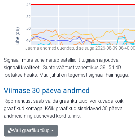
Jaama andmed uuendatud seisuga 2026-08-09 08:40:00
Signaali-müra suhe näitab satelliidilt tugijaama jõudva
signaali kvaliteeti. Suhte väärtust vahemikus 38–54 dB
loetakse heaks. Muul juhul on tegemist signaali häiringuga.
Viimase 30 päeva andmed
Rippmenüüst saab valida graafiku tüübi või kuvada kõik
graafikud korraga. Kõik graafikud sisaldavad 30 päeva
andmeid ning uuenevad kord tunnis.
Vali graafiku tüüp