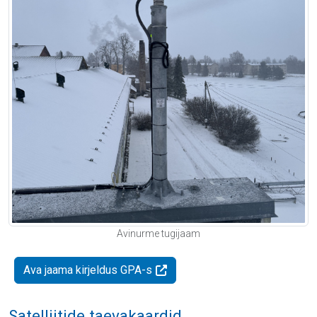
Avinurme tugijaam
Ava jaama kirjeldus GPA-s
Satelliitide taevakaardid