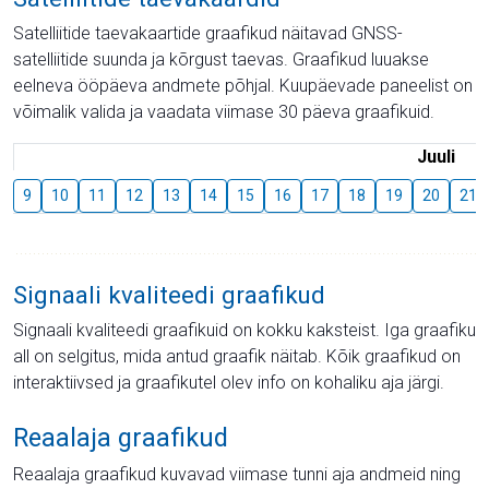
Satelliitide taevakaartide graafikud näitavad GNSS-
satelliitide suunda ja kõrgust taevas. Graafikud luuakse
eelneva ööpäeva andmete põhjal. Kuupäevade paneelist on
võimalik valida ja vaadata viimase 30 päeva graafikuid.
Juuli
9
10
11
12
13
14
15
16
17
18
19
20
21
Signaali kvaliteedi graafikud
Signaali kvaliteedi graafikuid on kokku kaksteist. Iga graafiku
all on selgitus, mida antud graafik näitab. Kõik graafikud on
interaktiivsed ja graafikutel olev info on kohaliku aja järgi.
Reaalaja graafikud
Reaalaja graafikud kuvavad viimase tunni aja andmeid ning