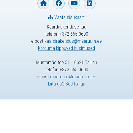
Vaata sisukaarti
Kaardirakenduse tugi
telefon +372 665 0600
e-post
kaardirakendus@maaruum.ee
Korduma kippuvad küsimused
Mustamäe tee 51, 10621 Tallinn
telefon +372 665 0600
e-post
maaruum@maaruum.ee
Liitu uuGISed listiga