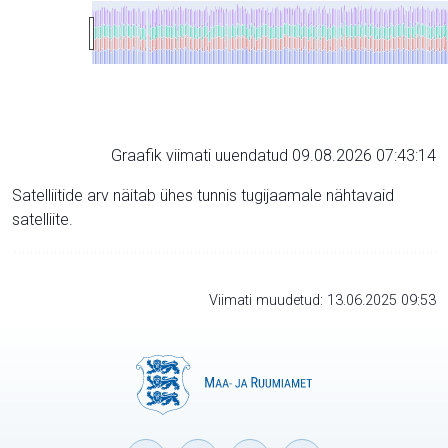
Graafik viimati uuendatud 09.08.2026 07:43:14
Satelliitide arv näitab ühes tunnis tugijaamale nähtavaid
satelliite.
Viimati muudetud: 13.06.2025 09:53