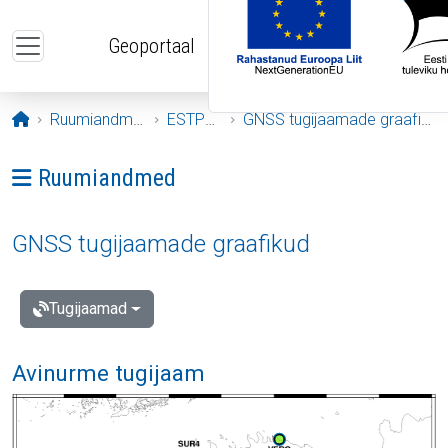
Liigu edasi põhisisu juurde
Geoportaal
Avaleht
Ruumiandmed
ESTPOS
GNSS tugijaamade graafikud
Ava menüü: Ruumiandmed
Ruumiandmed
GNSS tugijaamade graafikud
Tugijaamad
Avinurme tugijaam