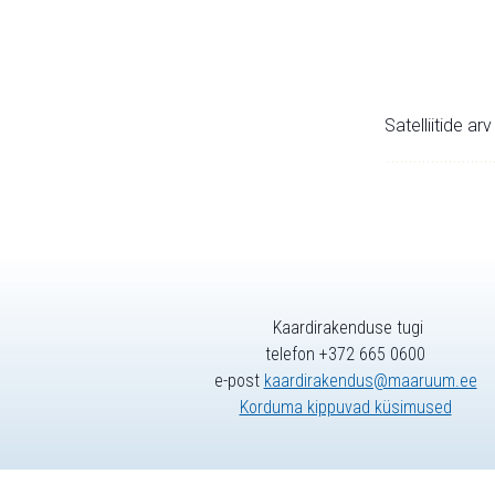
Satelliitide ar
Kaardirakenduse tugi
telefon +372 665 0600
e-post
kaardirakendus@maaruum.ee
Korduma kippuvad küsimused