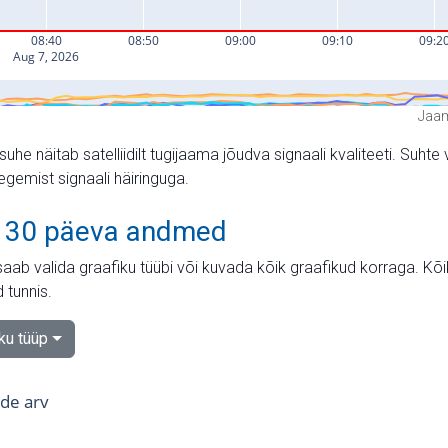
Jaam
suhe näitab satelliidilt tugijaama jõudva signaali kvaliteeti. Su
tegemist signaali häiringuga.
 30 päeva andmed
aab valida graafiku tüübi või kuvada kõik graafikud korraga. Kõ
 tunnis.
iku tüüp
tide arv