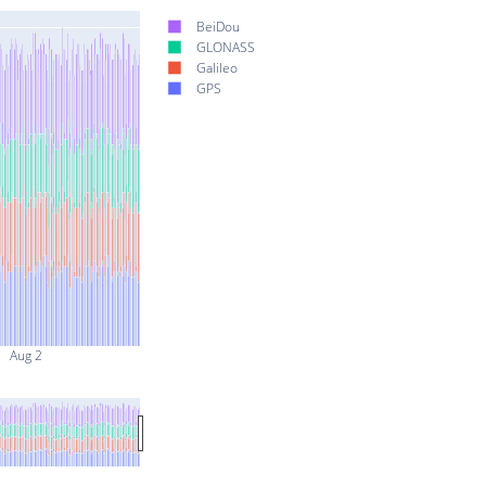
BeiDou
GLONASS
Galileo
GPS
Aug 2