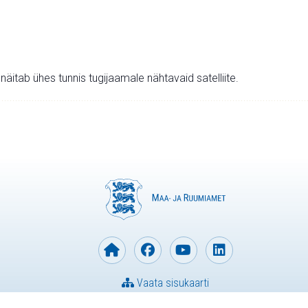
v näitab ühes tunnis tugijaamale nähtavaid satelliite.
Vaata sisukaarti