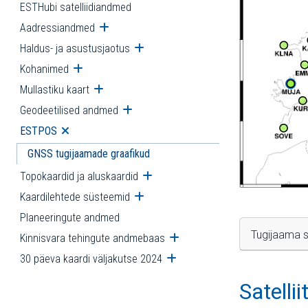
ESTHubi satelliidiandmed
Aadressiandmed
Ava alammenüü
Haldus- ja asustusjaotus
Ava alammenüü
Kohanimed
Ava alammenüü
Mullastiku kaart
Ava alammenüü
Geodeetilised andmed
Ava alammenüü
ESTPOS
Ava alammenüü
GNSS tugijaamade graafikud
Topokaardid ja aluskaardid
Ava alammenüü
Kaardilehtede süsteemid
Ava alammenüü
Planeeringute andmed
Tugijaama s
Kinnisvara tehingute andmebaas
Ava alammenüü
30 päeva kaardi väljakutse 2024
Ava alammenüü
Satelli