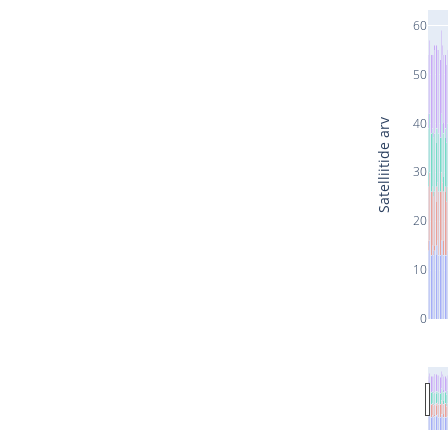
60
50
40
Satelliitide arv
30
20
10
0