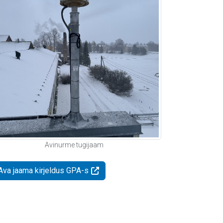
Avinurme tugijaam
Ava jaama kirjeldus GPA-s