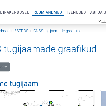
RDIRAKENDUSED
RUUMIANDMED
TEENUSED
ABI JA 
es
ndmed
ESTPOS
GNSS tugijaamade graafikud
tugijaamade graafikud
ad
me tugijaam