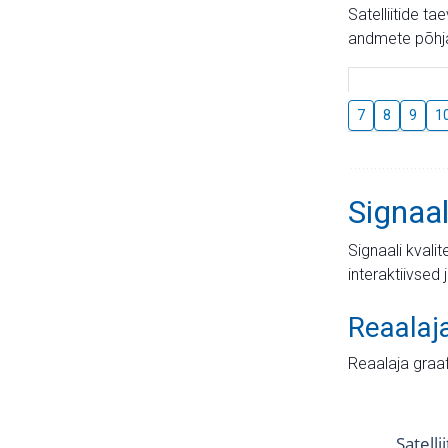
Satelliitide t
andmete põhja
7
8
9
1
Signaal
Signaali kvali
interaktiivsed 
Reaalaj
Reaalaja graa