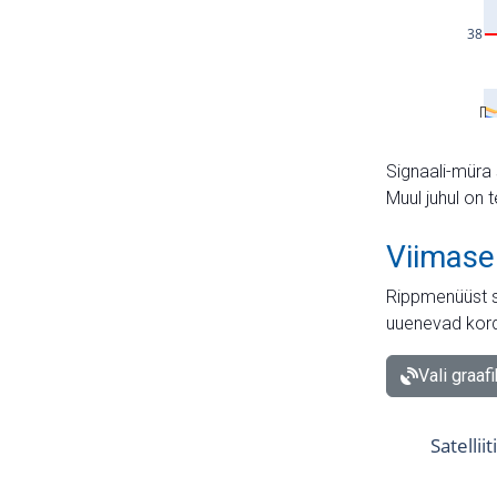
Signaali-müra 
Muul juhul on 
Viimase
Rippmenüüst s
uuenevad kord
Vali graaf
Satellii