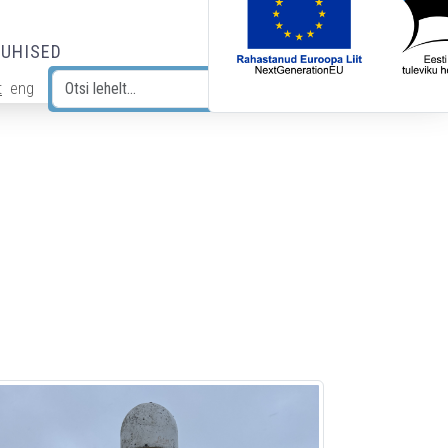
JUHISED
t
eng
Otsi