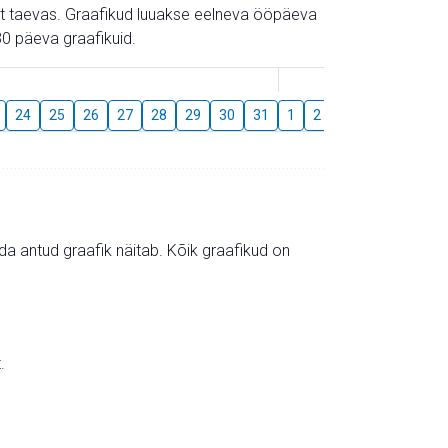
gust taevas. Graafikud luuakse eelneva ööpäeva
0 päeva graafikuid.
August
24
25
26
27
28
29
30
31
1
2
3
4
5
6
mida antud graafik näitab. Kõik graafikud on
.