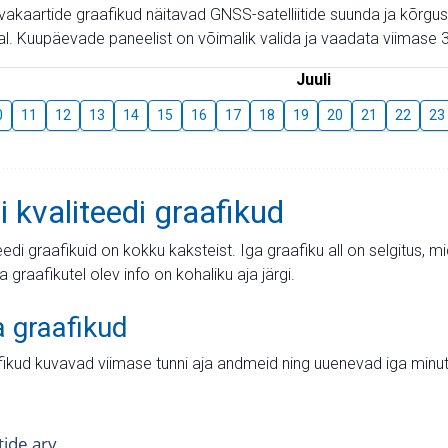
aevakaartide graafikud näitavad GNSS-satelliitide suunda ja kõr
l. Kuupäevade paneelist on võimalik valida ja vaadata viimase 3
Juuli
0
11
12
13
14
15
16
17
18
19
20
21
22
23
i kvaliteedi graafikud
teedi graafikuid on kokku kaksteist. Iga graafiku all on selgitus, 
ja graafikutel olev info on kohaliku aja järgi.
a graafikud
fikud kuvavad viimase tunni aja andmeid ning uuenevad iga minut