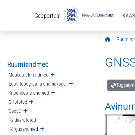
Liigu edasi põhisisu juurde
Geoportaal
KAA
Avaleht
Ruumia
GNSS 
Ruumiandmed
Maakatastri andmed
Ava alammenüü
Eesti topograafia andmekogu
Ava alammenüü
Tugijaam
Kitsenduste andmed
Ava alammenüü
Ortofotod
Ava alammenüü
Avinur
Geo3D
Ava alammenüü
Kaldaerofotod
Kõrgusandmed
Ava alammenüü