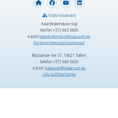
Vaata sisukaarti
Kaardirakenduse tugi
telefon +372 665 0600
e-post
kaardirakendus@maaruum.ee
Korduma kippuvad küsimused
Mustamäe tee 51, 10621 Tallinn
telefon +372 665 0600
e-post
maaruum@maaruum.ee
Liitu uuGISed listiga