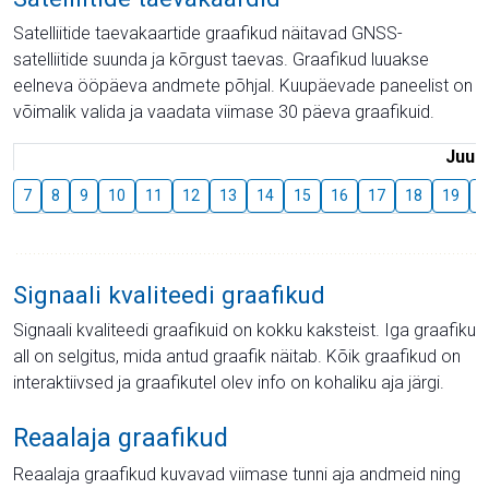
Satelliitide taevakaartide graafikud näitavad GNSS-
satelliitide suunda ja kõrgust taevas. Graafikud luuakse
eelneva ööpäeva andmete põhjal. Kuupäevade paneelist on
võimalik valida ja vaadata viimase 30 päeva graafikuid.
Juuli
7
8
9
10
11
12
13
14
15
16
17
18
19
2
Signaali kvaliteedi graafikud
Signaali kvaliteedi graafikuid on kokku kaksteist. Iga graafiku
all on selgitus, mida antud graafik näitab. Kõik graafikud on
interaktiivsed ja graafikutel olev info on kohaliku aja järgi.
Reaalaja graafikud
Reaalaja graafikud kuvavad viimase tunni aja andmeid ning