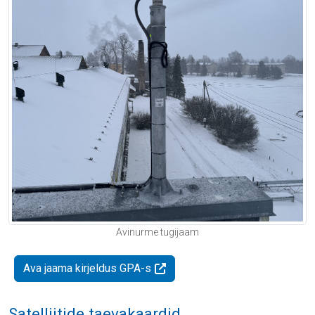
Avinurme tugijaam
Ava jaama kirjeldus GPA-s
Satelliitide taevakaardid