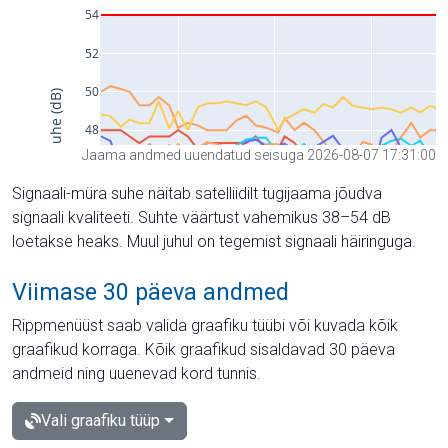
Jaama andmed uuendatud seisuga 2026-08-07 17:31:00
Signaali-müra suhe näitab satelliidilt tugijaama jõudva
signaali kvaliteeti. Suhte väärtust vahemikus 38–54 dB
loetakse heaks. Muul juhul on tegemist signaali häiringuga.
Viimase 30 päeva andmed
Rippmenüüst saab valida graafiku tüübi või kuvada kõik
graafikud korraga. Kõik graafikud sisaldavad 30 päeva
andmeid ning uuenevad kord tunnis.
Vali graafiku tüüp