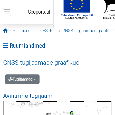
Liigu edasi põhisisu juurde
Geoportaal
Avaleht
Ruumiandmed
ESTPOS
GNSS tugijaamade graafikud
Ava menüü: Ruumiandmed
Ruumiandmed
GNSS tugijaamade graafikud
Tugijaamad
Avinurme tugijaam