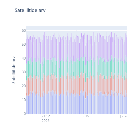
Satelliitide arv
60
50
40
Satelliitide arv
30
20
10
0
Jul 12
Jul 19
Jul 
2026