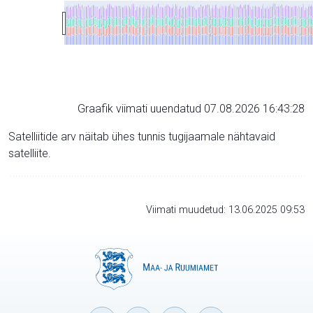
Graafik viimati uuendatud 07.08.2026 16:43:28
Satelliitide arv näitab ühes tunnis tugijaamale nähtavaid
satelliite.
Viimati muudetud: 13.06.2025 09:53