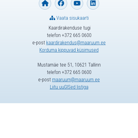
Vaata sisukaarti
Kaardirakenduse tugi
telefon +372 665 0600
e-post
kaardirakendus@maaruum.ee
Korduma kippuvad küsimused
Mustamäe tee 51, 10621 Tallinn
telefon +372 665 0600
e-post
maaruum@maaruum.ee
Liitu uuGISed listiga