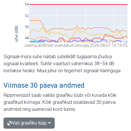
Jaama andmed uuendatud seisuga 2026-08-07 16:19:05
Signaali-müra suhe näitab satelliidilt tugijaama jõudva
signaali kvaliteeti. Suhte väärtust vahemikus 38–54 dB
loetakse heaks. Muul juhul on tegemist signaali häiringuga.
Viimase 30 päeva andmed
Rippmenüüst saab valida graafiku tüübi või kuvada kõik
graafikud korraga. Kõik graafikud sisaldavad 30 päeva
andmeid ning uuenevad kord tunnis.
Vali graafiku tüüp