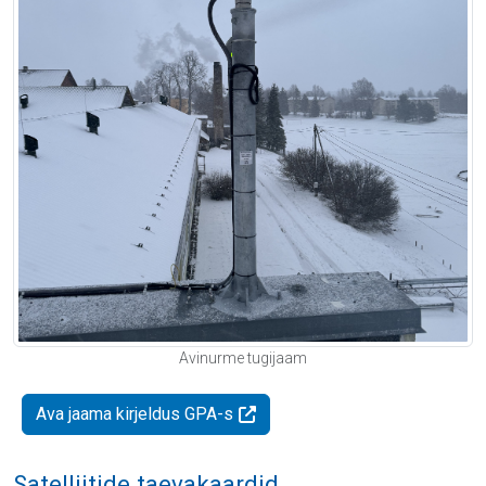
Avinurme tugijaam
Ava jaama kirjeldus GPA-s
Satelliitide taevakaardid