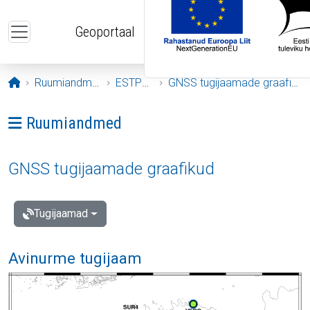
Liigu edasi põhisisu juurde
Geoportaal
Avaleht
Ruumiandmed
ESTPOS
GNSS tugijaamade graafikud
Ava menüü: Ruumiandmed
Ruumiandmed
GNSS tugijaamade graafikud
Tugijaamad
Avinurme tugijaam