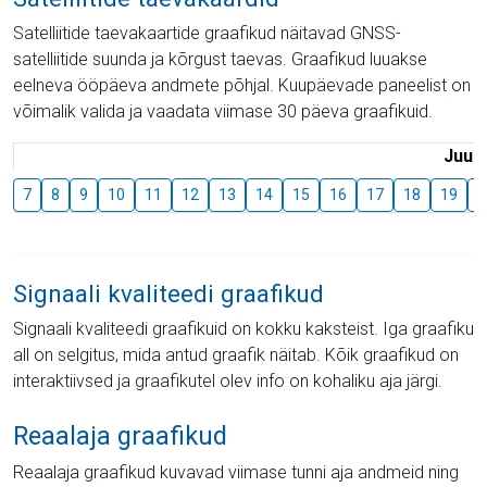
Satelliitide taevakaartide graafikud näitavad GNSS-
satelliitide suunda ja kõrgust taevas. Graafikud luuakse
eelneva ööpäeva andmete põhjal. Kuupäevade paneelist on
võimalik valida ja vaadata viimase 30 päeva graafikuid.
Juuli
7
8
9
10
11
12
13
14
15
16
17
18
19
2
Signaali kvaliteedi graafikud
Signaali kvaliteedi graafikuid on kokku kaksteist. Iga graafiku
all on selgitus, mida antud graafik näitab. Kõik graafikud on
interaktiivsed ja graafikutel olev info on kohaliku aja järgi.
Reaalaja graafikud
Reaalaja graafikud kuvavad viimase tunni aja andmeid ning