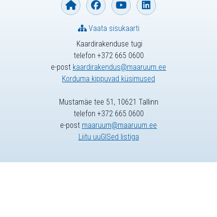
Vaata sisukaarti
Kaardirakenduse tugi
telefon +372 665 0600
e-post
kaardirakendus@maaruum.ee
Korduma kippuvad küsimused
Mustamäe tee 51, 10621 Tallinn
telefon +372 665 0600
e-post
maaruum@maaruum.ee
Liitu uuGISed listiga