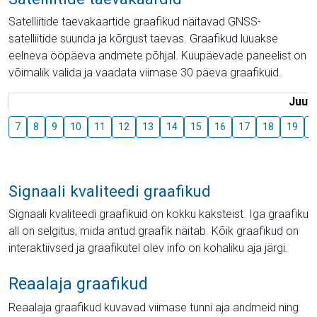
Satelliitide taevakaartide graafikud näitavad GNSS-
satelliitide suunda ja kõrgust taevas. Graafikud luuakse
eelneva ööpäeva andmete põhjal. Kuupäevade paneelist on
võimalik valida ja vaadata viimase 30 päeva graafikuid.
Juuli
7
8
9
10
11
12
13
14
15
16
17
18
19
2
Signaali kvaliteedi graafikud
Signaali kvaliteedi graafikuid on kokku kaksteist. Iga graafiku
all on selgitus, mida antud graafik näitab. Kõik graafikud on
interaktiivsed ja graafikutel olev info on kohaliku aja järgi.
Reaalaja graafikud
Reaalaja graafikud kuvavad viimase tunni aja andmeid ning