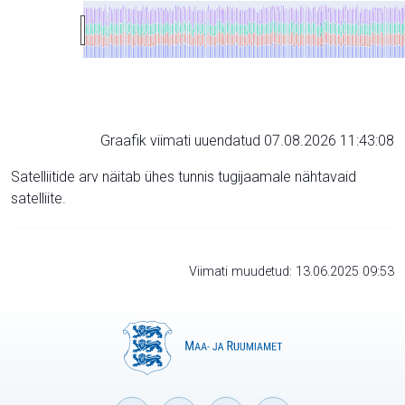
Graafik viimati uuendatud 07.08.2026 11:43:08
Satelliitide arv näitab ühes tunnis tugijaamale nähtavaid
satelliite.
Viimati muudetud: 13.06.2025 09:53