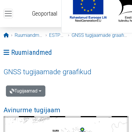
Liigu edasi põhisisu juurde
Geoportaal
Avaleht
Ruumiandmed
ESTPOS
GNSS tugijaamade graafikud
Ava menüü: Ruumiandmed
Ruumiandmed
GNSS tugijaamade graafikud
Tugijaamad
Avinurme tugijaam