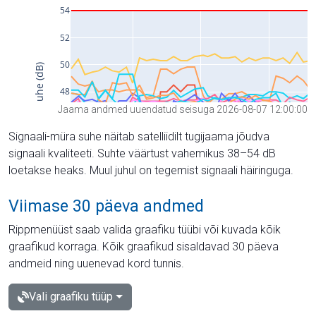
Jaama andmed uuendatud seisuga 2026-08-07 12:00:00
Signaali-müra suhe näitab satelliidilt tugijaama jõudva
signaali kvaliteeti. Suhte väärtust vahemikus 38–54 dB
loetakse heaks. Muul juhul on tegemist signaali häiringuga.
Viimase 30 päeva andmed
Rippmenüüst saab valida graafiku tüübi või kuvada kõik
graafikud korraga. Kõik graafikud sisaldavad 30 päeva
andmeid ning uuenevad kord tunnis.
Vali graafiku tüüp