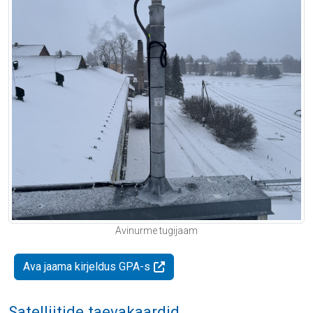
Avinurme tugijaam
Ava jaama kirjeldus GPA-s
Satelliitide taevakaardid