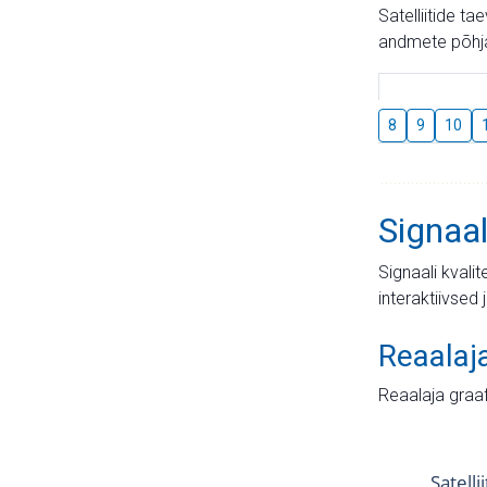
Satelliitide t
andmete põhja
8
9
10
Signaal
Signaali kvali
interaktiivsed 
Reaalaj
Reaalaja graa