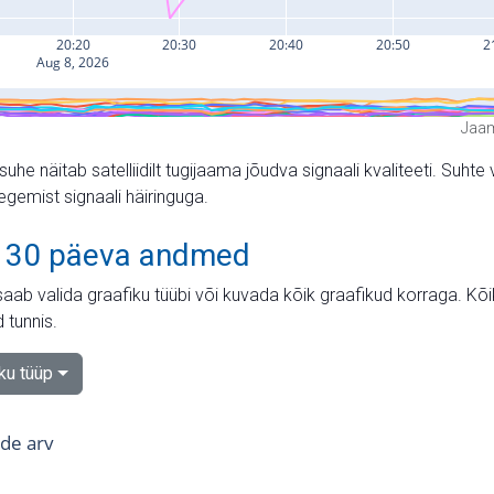
Jaam
suhe näitab satelliidilt tugijaama jõudva signaali kvaliteeti. Su
tegemist signaali häiringuga.
 30 päeva andmed
aab valida graafiku tüübi või kuvada kõik graafikud korraga. Kõ
 tunnis.
iku tüüp
tide arv