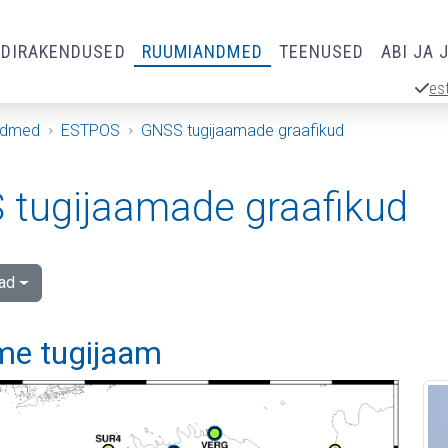
RDIRAKENDUSED
RUUMIANDMED
TEENUSED
ABI JA 
es
ndmed
ESTPOS
GNSS tugijaamade graafikud
tugijaamade graafikud
ad
me tugijaam