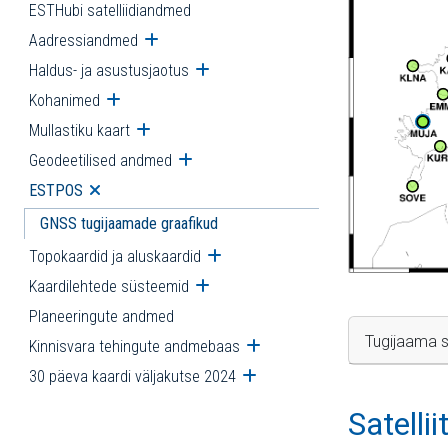
ESTHubi satelliidiandmed
Aadressiandmed
Ava alammenüü
Haldus- ja asustusjaotus
Ava alammenüü
Kohanimed
Ava alammenüü
Mullastiku kaart
Ava alammenüü
Geodeetilised andmed
Ava alammenüü
ESTPOS
Ava alammenüü
GNSS tugijaamade graafikud
Topokaardid ja aluskaardid
Ava alammenüü
Kaardilehtede süsteemid
Ava alammenüü
Planeeringute andmed
Tugijaama s
Kinnisvara tehingute andmebaas
Ava alammenüü
30 päeva kaardi väljakutse 2024
Ava alammenüü
Satelli