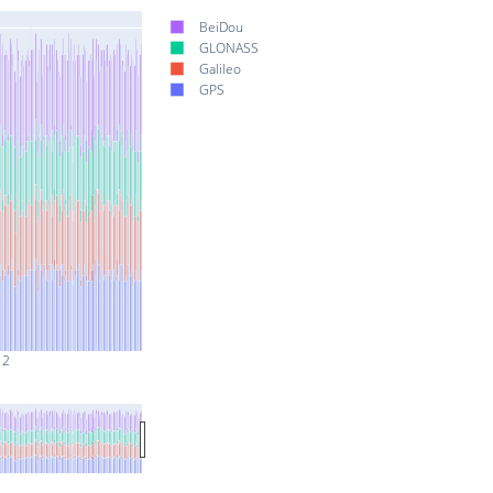
BeiDou
GLONASS
Galileo
GPS
 2