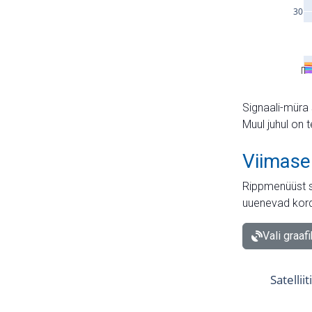
Signaali-müra 
Muul juhul on 
Viimase
Rippmenüüst s
uuenevad kord
Vali graaf
Satellii