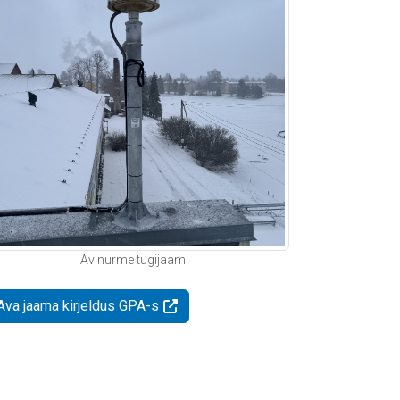
Avinurme tugijaam
Ava jaama kirjeldus GPA-s