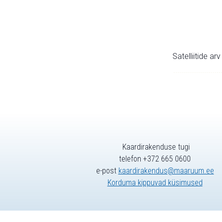
Satelliitide ar
Kaardirakenduse tugi
telefon +372 665 0600
e-post
kaardirakendus@maaruum.ee
Korduma kippuvad küsimused