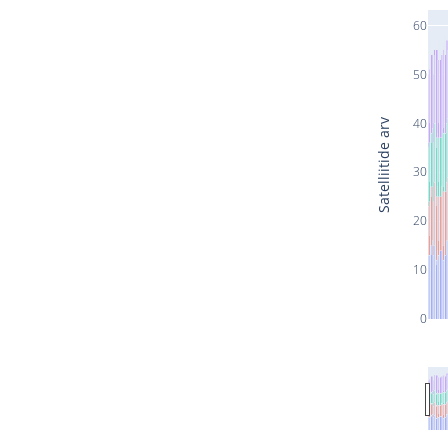
60
50
40
Satelliitide arv
30
20
10
0