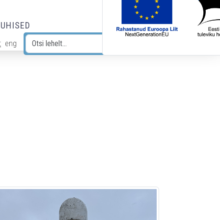
JUHISED
t
eng
Otsi