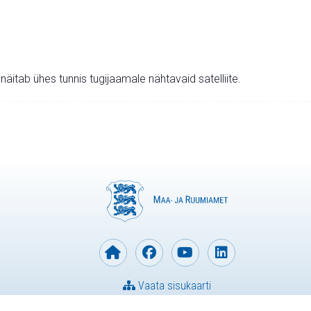
v näitab ühes tunnis tugijaamale nähtavaid satelliite.
Vaata sisukaarti