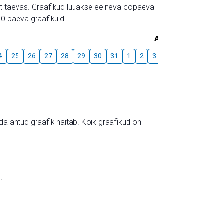
gust taevas. Graafikud luuakse eelneva ööpäeva
0 päeva graafikuid.
August
4
25
26
27
28
29
30
31
1
2
3
4
5
6
7
mida antud graafik näitab. Kõik graafikud on
.