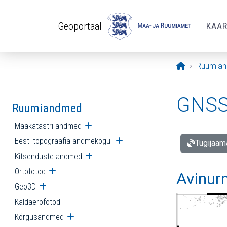
Liigu edasi põhisisu juurde
Geoportaal
KAA
Avaleht
Ruumia
GNSS 
Ruumiandmed
Maakatastri andmed
Ava alammenüü
Eesti topograafia andmekogu
Ava alammenüü
Tugijaam
Kitsenduste andmed
Ava alammenüü
Ortofotod
Ava alammenüü
Avinur
Geo3D
Ava alammenüü
Kaldaerofotod
Kõrgusandmed
Ava alammenüü