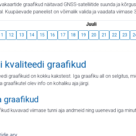
aevakaartide graafikud näitavad GNSS-satelliitide suunda ja kõr
l. Kuupäevade paneelist on võimalik valida ja vaadata viimase 3
Juuli
11
12
13
14
15
16
17
18
19
20
21
22
23
2
i kvaliteedi graafikud
teedi graafikuid on kokku kaksteist. Iga graafiku all on selgitus, 
ja graafikutel olev info on kohaliku aja järgi.
a graafikud
fikud kuvavad viimase tunni aja andmeid ning uuenevad iga minut